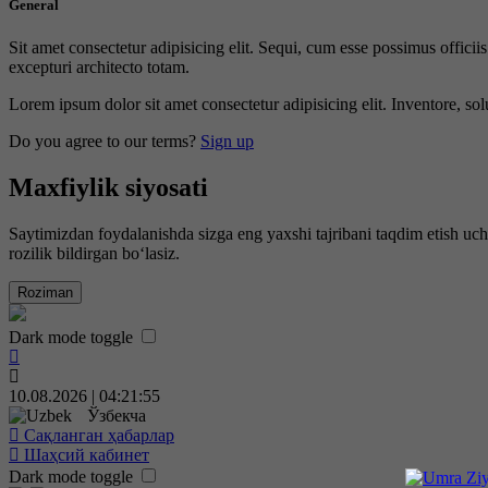
General
Sit amet consectetur adipisicing elit. Sequi, cum esse possimus offici
excepturi architecto totam.
Lorem ipsum dolor sit amet consectetur adipisicing elit. Inventore, sol
Do you agree to our terms?
Sign up
Maxfiylik siyosati
Saytimizdan foydalanishda sizga eng yaxshi tajribani taqdim etish uc
rozilik bildirgan bo‘lasiz.
Roziman
Dark mode toggle
10.08.2026 | 04:21:56
Ўзбекча
Сақланган ҳабарлар
Шаҳсий кабинет
Dark mode toggle