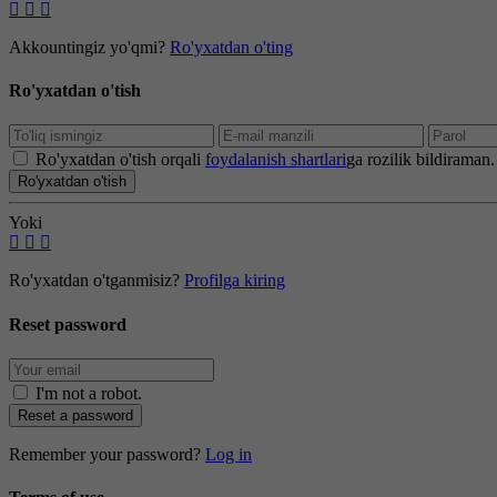
Akkountingiz yo'qmi?
Ro'yxatdan o'ting
Ro'yxatdan o'tish
Ro'yxatdan o'tish orqali
foydalanish shartlari
ga rozilik bildiraman.
Ro'yxatdan o'tish
Yoki
Ro'yxatdan o'tganmisiz?
Profilga kiring
Reset password
I'm not a robot
.
Reset a password
Remember your password?
Log in