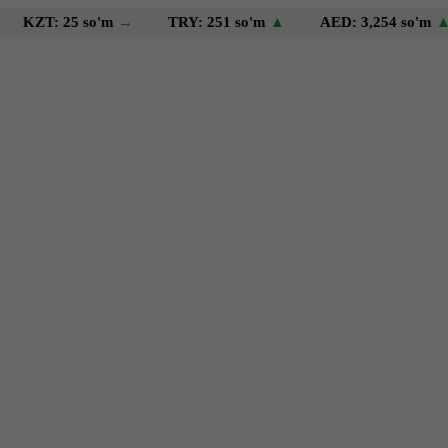
 25 so'm
→
TRY: 251 so'm
▲
AED: 3,254 so'm
▲
US