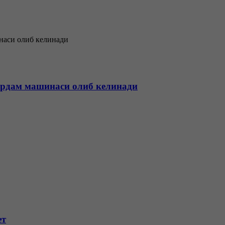
 ёрдам машинаси олиб келинади
ет