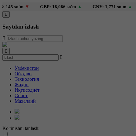
so'm
▼
GBP: 16,066 so'm
▲
CNY: 1,771 so'm
▲
KZT:
Saytdan izlash
Ўзбекистон
Об-ҳаво
Технология
Жаҳон
Иқтисодиёт
Спорт
Маҳаллий
Ko'rinishni tanlash: