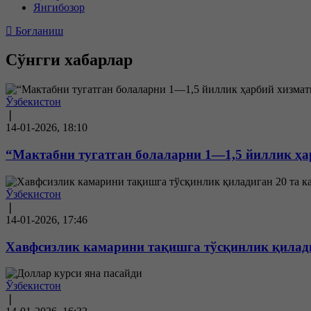
Янгибозор
Боғланиш
Сўнгги хабарлар
Ўзбекистон
❘
14-01-2026, 18:10
“Мактабни тугатган болаларни 1—1,5 йиллик ҳ
Ўзбекистон
❘
14-01-2026, 17:46
Хавфсизлик камарини тақишга тўсқинлик қилади
Ўзбекистон
❘