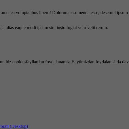
is amet ea voluptatibus libero! Dolorum assumenda esse, deserunt ipsum a
uta alias eaque modi ipsum sint iusto fugiat vero velit rerum.
hun biz cookie-fayllardan foydalanamiz. Saytimizdan foydalanishda dav