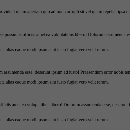
 provident ullam aperiam quo ad non corrupti sit vel quam repellat ipsa
se possimus officiis amet ea voluptatibus libero! Dolorum assumenda ess
uta alias eaque modi ipsum sint iusto fugiat vero velit rerum.
m assumenda esse, deserunt ipsum ad iusto! Praesentium error nobis tene
uta alias eaque modi ipsum sint iusto fugiat vero velit rerum.
officiis amet ea voluptatibus libero! Dolorum assumenda esse, deserunt 
uta alias eaque modi ipsum sint iusto fugiat vero velit rerum.