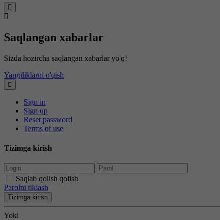
Saqlangan xabarlar
Sizda hozircha saqlangan xabarlar yo'q!
Yangiliklarni o'qish
Sign in
Sign up
Reset password
Terms of use
Tizimga kirish
Saqlab qolish qolish
Parolni tiklash
Tizimga kirish
Yoki