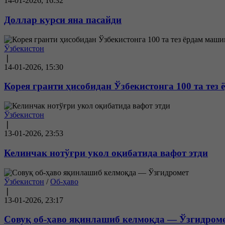
14-01-2026, 16:32
Доллар курси яна пасайди
Ўзбекистон
❘
14-01-2026, 15:30
Корея гранти ҳисобидан Ўзбекистонга 100 та тез
Ўзбекистон
❘
13-01-2026, 23:53
Келинчак нотўғри укол оқибатида вафот этди
Ўзбекистон
/
Об-ҳаво
❘
13-01-2026, 23:17
Совуқ об-ҳаво яқинлашиб келмоқда — Ўзгидром