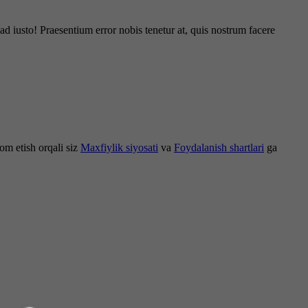
d iusto! Praesentium error nobis tenetur at, quis nostrum facere
om etish orqali siz
Maxfiylik siyosati
va
Foydalanish shartlari
ga