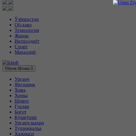
Ўзбекистон
Об-ҳаво
Технология
Жаҳон
Иқтисодиёт
Спорт
Маҳаллий
Обуна бўлиш
Урганч
Янгиариқ
Хива
Хонқа
Шовот
Гурлан
Боғот
Қўшкўпир
Урганч шаҳри
Тупроққалъа
Ҳазорасп