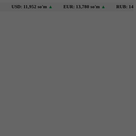
D: 11,952 so'm
▲
EUR: 13,780 so'm
▲
RUB: 145 so'm
▼