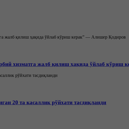
арбий хизматга жалб қилиш ҳақида ўйлаб кўриш 
ган 20 та касаллик рўйхати тасдиқланди