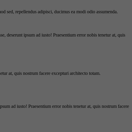
 quod sed, repellendus adipisci, ducimus ea modi odio assumenda.
e, deserunt ipsum ad iusto! Praesentium error nobis tenetur at, quis
tur at, quis nostrum facere excepturi architecto totam.
ipsum ad iusto! Praesentium error nobis tenetur at, quis nostrum facere