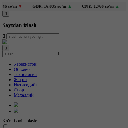
6 so'm
▼
GBP: 16,035 so'm
▲
CNY: 1,766 so'm
▲
K
Saytdan izlash
Ўзбекистон
Об-ҳаво
Технология
Жаҳон
Иқтисодиёт
Спорт
Маҳаллий
Ko'rinishni tanlash: