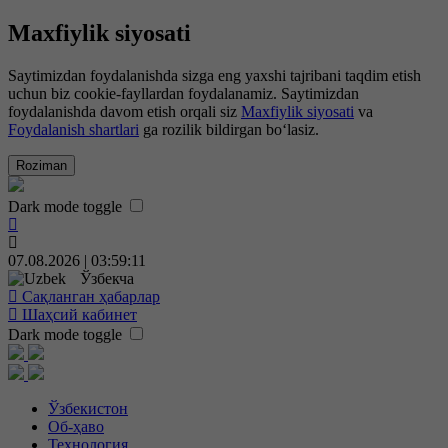
Maxfiylik siyosati
Saytimizdan foydalanishda sizga eng yaxshi tajribani taqdim etish
uchun biz cookie-fayllardan foydalanamiz. Saytimizdan
foydalanishda davom etish orqali siz
Maxfiylik siyosati
va
Foydalanish shartlari
ga rozilik bildirgan bo‘lasiz.
Roziman
Dark mode toggle
07.08.2026 | 03:59:12
Ўзбекча
Сақланган ҳабарлар
Шаҳсий кабинет
Dark mode toggle
Ўзбекистон
Об-ҳаво
Технология