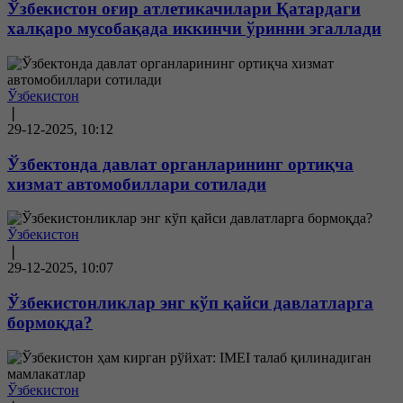
Ўзбекистон оғир атлетикачилари Қатардаги
халқаро мусобақада иккинчи ўринни эгаллади
Ўзбекистон
❘
29-12-2025, 10:12
Ўзбектонда давлат органларининг ортиқча
хизмат автомобиллари сотилади
Ўзбекистон
❘
29-12-2025, 10:07
Ўзбекистонликлар энг кўп қайси давлатларга
бормоқда?
Ўзбекистон