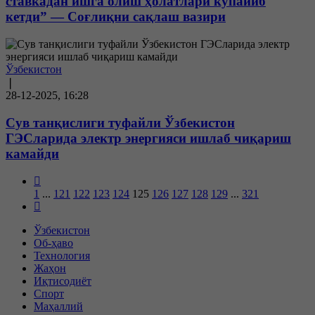
ставкадан ишга олиш ҳолатлари кўпайиб
кетди” — Соғлиқни сақлаш вазири
Ўзбекистон
❘
28-12-2025, 16:28
Сув танқислиги туфайли Ўзбекистон
ГЭСларида электр энергияси ишлаб чиқариш
камайди
1
...
121
122
123
124
125
126
127
128
129
...
321
Ўзбекистон
Об-ҳаво
Технология
Жаҳон
Иқтисодиёт
Спорт
Маҳаллий