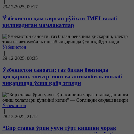
❘
29-12-2025, 09:17
Ўзбекистон ҳам кирган рўйхат: IMEI талаб
қилинадиган мамлакатлар
Ўзбекистон
❘
29-12-2025, 00:35
Ўзбекистон саноати: газ билан бензинда
қисқариш, электр токи ва автомобиль ишлаб
чиқаришда ўсиш қайд этилди
Ўзбекистон
❘
28-12-2025, 21:12
“Бир ставка ўрин учун тўрт кишини чорак