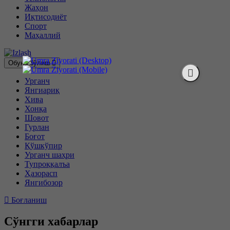
Жаҳон
Иқтисодиёт
Спорт
Маҳаллий
Обуна бўлиш
Урганч
Янгиариқ
Хива
Хонқа
Шовот
Гурлан
Боғот
Қўшкўпир
Урганч шаҳри
Тупроққалъа
Ҳазорасп
Янгибозор
Боғланиш
Сўнгги хабарлар