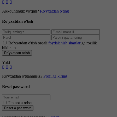
Akkountingiz yo'qmi?
Ro'yxatdan o'ting
Ro'yxatdan o'tish
Ro'yxatdan o'tish orqali
foydalanish shartlari
ga rozilik
bildiraman.
Ro'yxatdan o'tish
Yoki
Ro'yxatdan o'tganmisiz?
Profilga kiring
Reset password
I'm not a robot
.
Reset a password