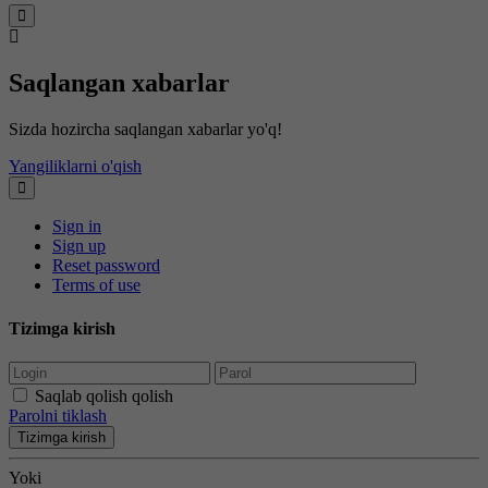
Saqlangan xabarlar
Sizda hozircha saqlangan xabarlar yo'q!
Yangiliklarni o'qish
Sign in
Sign up
Reset password
Terms of use
Tizimga kirish
Saqlab qolish qolish
Parolni tiklash
Tizimga kirish
Yoki