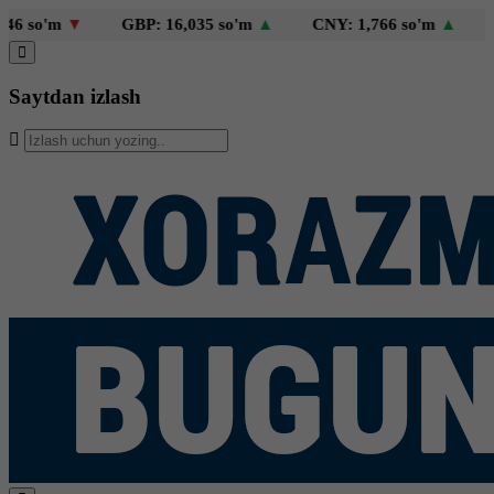
 so'm
▼
GBP: 16,035 so'm
▲
CNY: 1,766 so'm
▲
KZT
Saytdan izlash