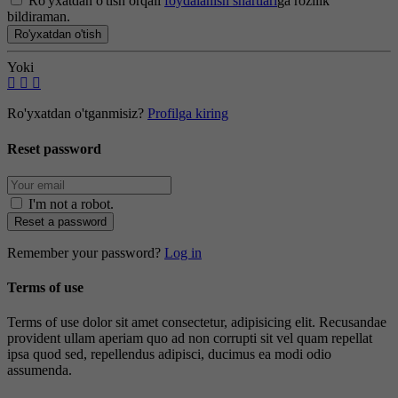
Ro'yxatdan o'tish orqali
foydalanish shartlari
ga rozilik
bildiraman.
Ro'yxatdan o'tish
Yoki
Ro'yxatdan o'tganmisiz?
Profilga kiring
Reset password
I'm not a robot
.
Reset a password
Remember your password?
Log in
Terms of use
Terms of use dolor sit amet consectetur, adipisicing elit. Recusandae
provident ullam aperiam quo ad non corrupti sit vel quam repellat
ipsa quod sed, repellendus adipisci, ducimus ea modi odio
assumenda.