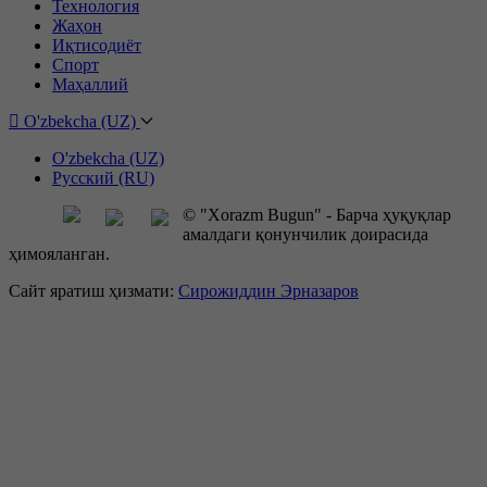
Технология
Жаҳон
Иқтисодиёт
Спорт
Маҳаллий
O'zbekcha (UZ)
O'zbekcha (UZ)
Русский (RU)
© "Xorazm Bugun" - Барча ҳуқуқлар
амалдаги қонунчилик доирасида
ҳимояланган.
Сайт яратиш ҳизмати:
Сирожиддин Эрназаров