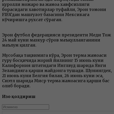
қуролли можаро ва жамоа хавфсизлиги
борасидаги хавотирлар туфайли, Эрон томони
FIFA’дан машғулот базасини Мексикага
кўчиришга рухсат сўраган.
Эрон футбол федерацияси президенти Меҳди Тож
24 май куни мазкур сўров маъқулланганини
маълум қилган.
Мусобақа тақвимига кўра, Эрон терма жамоаси
гуруҳ босқичида жорий йилнинг 15 июнь куни
Калифорния штатидаги Инглвуд шаҳрида Янги
Зеландияга қарши майдонга тушади. Шунингдек,
21 июнь куни Белгия билан, 26 июнь куни эса,
Сиэтл шаҳрида Миср терма жамоасига қарши баҳс
олиб боради.
Изоҳ қолдириш