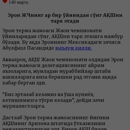
140
марта
Эрон ЖЧнинг ҳар бир ўйинидан сўнг АҚШни
тарк этади
Эрон терма жамоаси Жаҳон чемпионати
ўйинларидан сўнг, АҚШни тарк этишга мажбур
бўлади. Бу ҳақда Эроннинг Мексикадаги элчиси
Абулфазл Пасандидеҳ
маълум қилди.
Аввалроқ, АҚШ Жаҳон чемпионати олдидан Эрон
терма жамоаси делегациясининг айрим
аъзоларига, жумладан мураббийлар штаби
вакилларига виза беришни рад этгани ҳақида
хабар берган эди.
“Биз эрталаб келамиз ва ўша куниёқ
кетишимизга тўғри келади”, дейди элчи
журналистларга.
Дастлаб Эрон терма жамоасининг йиғини
АҚШнинг Аризона штатида ўтказилиши
режалаштирилган эди. Бироқ АҚШ билан