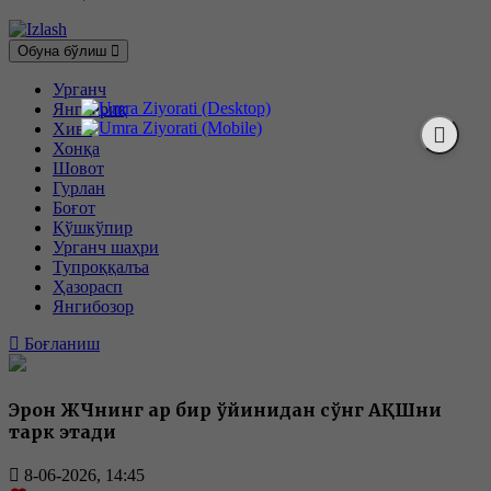
Обуна бўлиш
Урганч
Янгиариқ
Хива
Хонқа
Шовот
Гурлан
Боғот
Қўшкўпир
Урганч шаҳри
Тупроққалъа
Ҳазорасп
Янгибозор
Боғланиш
Эрон ЖЧнинг ҳар бир ўйинидан сўнг АҚШни
тарк этади
8-06-2026, 14:45