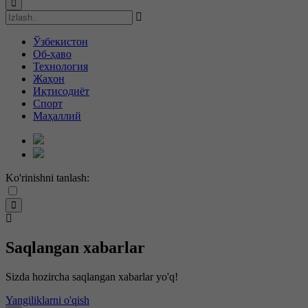
Ўзбекистон
Об-ҳаво
Технология
Жаҳон
Иқтисодиёт
Спорт
Маҳаллий
Ko'rinishni tanlash:
Saqlangan xabarlar
Sizda hozircha saqlangan xabarlar yo'q!
Yangiliklarni o'qish