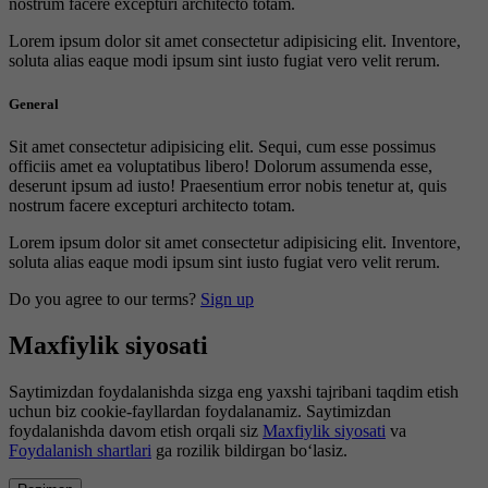
nostrum facere excepturi architecto totam.
Lorem ipsum dolor sit amet consectetur adipisicing elit. Inventore,
soluta alias eaque modi ipsum sint iusto fugiat vero velit rerum.
General
Sit amet consectetur adipisicing elit. Sequi, cum esse possimus
officiis amet ea voluptatibus libero! Dolorum assumenda esse,
deserunt ipsum ad iusto! Praesentium error nobis tenetur at, quis
nostrum facere excepturi architecto totam.
Lorem ipsum dolor sit amet consectetur adipisicing elit. Inventore,
soluta alias eaque modi ipsum sint iusto fugiat vero velit rerum.
Do you agree to our terms?
Sign up
Maxfiylik siyosati
Saytimizdan foydalanishda sizga eng yaxshi tajribani taqdim etish
uchun biz cookie-fayllardan foydalanamiz. Saytimizdan
foydalanishda davom etish orqali siz
Maxfiylik siyosati
va
Foydalanish shartlari
ga rozilik bildirgan bo‘lasiz.