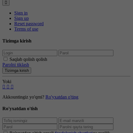
Sign in
Sign up
Reset password
Terms of use
Tizimga kirish
Saqlab qolish qolish
Parolni tiklash
Tizimga kirish
Yoki
Akkountingiz yo'qmi?
Ro'yxatdan o'ting
Ro'yxatdan o'tish