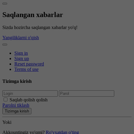
Saqlangan xabarlar
Sizda hozircha saqlangan xabarlar yo'q!
Yangiliklarni o'qish
Sign in
Sign up
Reset password
Terms of use
Tizimga kirish
Saqlab qolish qolish
Parolni tiklash
Tizimga kirish
Yoki
Akkountingiz yo'qmi?
Ro'yxatdan o'ting