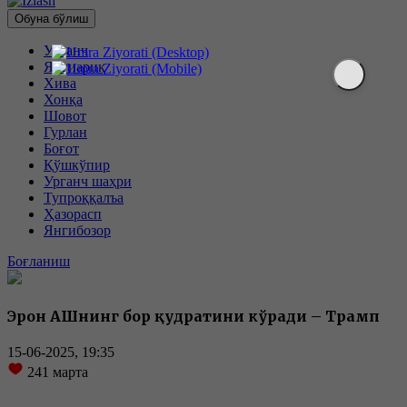
Обуна бўлиш
Урганч
Янгиариқ
Хива
Хонқа
Шовот
Гурлан
Боғот
Қўшкўпир
Урганч шаҳри
Тупроққалъа
Ҳазорасп
Янгибозор
Боғланиш
Эрон АҚШнинг бор қудратини кўради – Трамп
15-06-2025, 19:35
241
марта