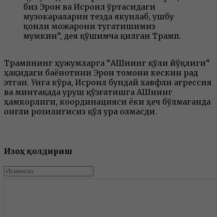
биз Эрон ва Исроил ўртасидаги
музокараларни тезда якунлаб, ушбу
қонли можарони тугатишимиз
мумкин”, дея қўшимча қилган Трамп.
Трампнинг ҳужумларга “АҚШнинг қўли йўқлиги”
ҳақидаги баёнотини Эрон томони кескин рад
этган. Унга кўра, Исроил бундай хавфли агрессия
ва минтақада уруш қўзғатишга АҚШнинг
ҳамкорлиги, координацияси ёки ҳеч бўлмаганда
онгли розилигисиз қўл ура олмасди.
Изоҳ қолдириш