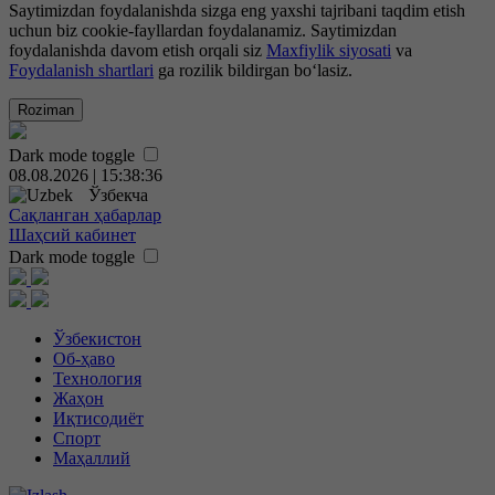
Saytimizdan foydalanishda sizga eng yaxshi tajribani taqdim etish
uchun biz cookie-fayllardan foydalanamiz. Saytimizdan
foydalanishda davom etish orqali siz
Maxfiylik siyosati
va
Foydalanish shartlari
ga rozilik bildirgan bo‘lasiz.
Roziman
Dark mode toggle
08.08.2026 | 15:38:37
Ўзбекча
Сақланган ҳабарлар
Шаҳсий кабинет
Dark mode toggle
Ўзбекистон
Об-ҳаво
Технология
Жаҳон
Иқтисодиёт
Спорт
Маҳаллий