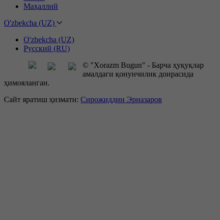
Маҳаллий
O'zbekcha (UZ)
O'zbekcha (UZ)
Русский (RU)
© "Xorazm Bugun" - Барча ҳуқуқлар
амалдаги қонунчилик доирасида
ҳимояланган.
Сайт яратиш ҳизмати:
Сирожиддин Эрназаров