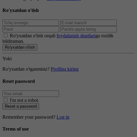
Ro'yxatdan o'tish
Ro'yxatdan o'tish orqali
foydalanish shartlari
ga rozilik
bildiraman.
Ro'yxatdan o'tish
Yoki
Ro'yxatdan o'tganmisiz?
Profilga kiring
Reset password
I'm not a robot
.
Reset a password
Remember your password?
Log in
Terms of use