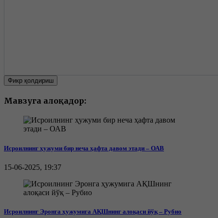
Фикр қолдириш
Мавзуга алоқадор:
Исроилнинг ҳужуми бир неча ҳафта давом этади – ОАВ
15-06-2025, 19:37
Исроилнинг Эронга ҳужумига АҚШнинг алоқаси йўқ – Рубио