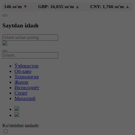
46 so'm
▼
GBP: 16,035 so'm
▲
CNY: 1,766 so'm
▲
Saytdan izlash
Ўзбекистон
Об-ҳаво
Технология
Жаҳон
Иқтисодиёт
Спорт
Маҳаллий
Ko'rinishni tanlash: