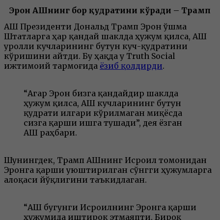
Эрон АҚШнинг бор қудратини кўради – Трамп
АҚШ Президенти Дональд Трамп Эрон Қўшма
Штатларга ҳар қандай шаклда ҳужум қилса, АҚШ
Қуролли кучларининг бутун куч-қудратини
кўришини айтди. Бу ҳақда у Truth Social
ижтимоий тармоғида
ёзиб қолдирди
.
“Агар Эрон бизга қандайдир шаклда
ҳужум қилса, АҚШ кучларининг бутун
қудрати илгари кўрилмаган миқёсда
сизга қарши ишга тушади”, дея ёзган
АҚШ раҳбари.
Шунингдек, Трамп АҚШнинг Исроил томонидан
Эронга қарши уюштирилган сўнгги ҳужумларга
алоқаси йўқлигини таъкидлаган.
“АҚШ бугунги Исроилнинг Эронга қарши
ҳужумида иштирок этмаяпти. Бироқ