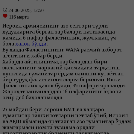
24-06-2025, 12:50
116
марта
Исроил армиясининг Ғазо сектори турли
ҳудудларига берган зарбалари натижасида
камида 6 нафар фаластинлик, жумладан, уч
бола
ҳалок бўлди
.
Бу ҳақда Фаластиннинг WAFA расмий ахборот
агентлиги хабар берди.
Хабарда айтилишича, зарбалардан бири
эксклавнинг марказий қисмидаги тарқатиш
пунктида гуманитар ёрдам олишни кутаётган
бир гуруҳ фаластинликларга берилган. Икки
фаластинлик ҳалок бўлди, 35 нафари яраланди.
Жароҳатланганлардан 16 нафарининг аҳволи
оғир деб баҳоланмоқда.
27 майдан бери Исроил БМТ ва халқаро
гуманитар ташкилотларни четлаб ўтиб, Исроил
ва АҚШ кўмагида яратилган Ғазо гуманитар ёрдам
жамғармаси номли тузилма орқали
инсонпарварлик ёрдамини тарқатмоқда.