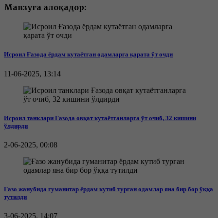
Мавзуга алоқадор:
Исроил Ғазода ёрдам кутаётган одамларга қарата ўт очди
11-06-2025, 13:14
Исроил танклари Ғазода овқат кутаётганларга ўт очиб, 32 кишини
ўлдирди
2-06-2025, 00:08
Ғазо жанубида гуманитар ёрдам кутиб турган одамлар яна бир бор ўққа
тутилди
3-06-2025, 14:07