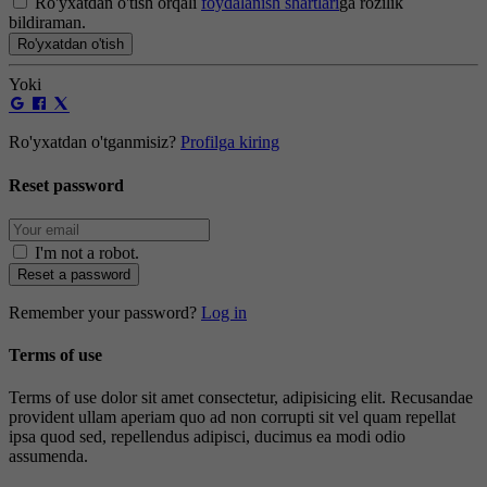
Ro'yxatdan o'tish orqali
foydalanish shartlari
ga rozilik
bildiraman.
Ro'yxatdan o'tish
Yoki
Ro'yxatdan o'tganmisiz?
Profilga kiring
Reset password
I'm not a robot
.
Reset a password
Remember your password?
Log in
Terms of use
Terms of use dolor sit amet consectetur, adipisicing elit. Recusandae
provident ullam aperiam quo ad non corrupti sit vel quam repellat
ipsa quod sed, repellendus adipisci, ducimus ea modi odio
assumenda.