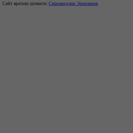
Сайт яратиш ҳизмати:
Сирожиддин Эрназаров