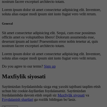
nostrum facere excepturi architecto totam.
Lorem ipsum dolor sit amet consectetur adipisicing elit. Inventore,
soluta alias eaque modi ipsum sint iusto fugiat vero velit rerum.
General
Sit amet consectetur adipisicing elit. Sequi, cum esse possimus
officiis amet ea voluptatibus libero! Dolorum assumenda esse,
deserunt ipsum ad iusto! Praesentium error nobis tenetur at, quis
nostrum facere excepturi architecto totam.
Lorem ipsum dolor sit amet consectetur adipisicing elit. Inventore,
soluta alias eaque modi ipsum sint iusto fugiat vero velit rerum.
Do you agree to our terms?
Sign up
Maxfiylik siyosati
Saytimizdan foydalanishda sizga eng yaxshi tajribani taqdim etish
uchun biz cookie-fayllardan foydalanamiz. Saytimizdan
foydalanishda davom etish orqali siz
Maxfiylik siyosati
va
Foydalanish shartlari
ga rozilik bildirgan bo‘lasiz.