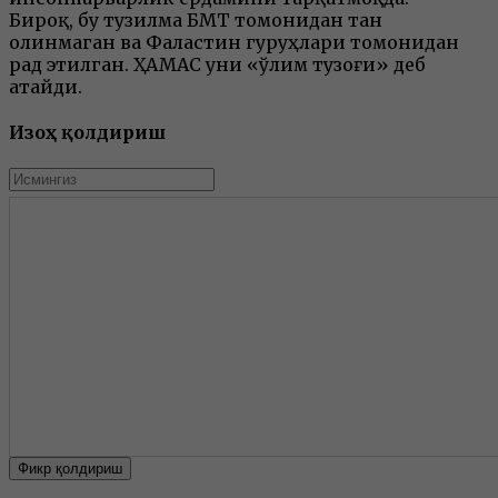
Бироқ, бу тузилма БМТ томонидан тан
олинмаган ва Фаластин гуруҳлари томонидан
рад этилган. ҲАМАС уни «ўлим тузоғи» деб
атайди.
Изоҳ қолдириш
Фикр қолдириш