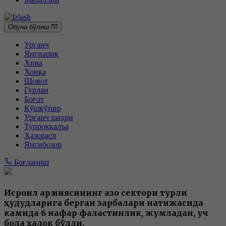
Обуна бўлиш
Урганч
Янгиариқ
Хива
Хонқа
Шовот
Гурлан
Боғот
Қўшкўпир
Урганч шаҳри
Тупроққалъа
Ҳазорасп
Янгибозор
Боғланиш
Исроил армиясининг Ғазо сектори турли
ҳудудларига берган зарбалари натижасида
камида 6 нафар фаластинлик, жумладан, уч
бола ҳалок бўлди.