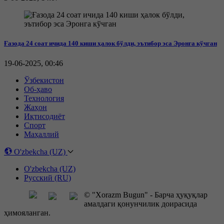
Ғазода 24 соат ичида 140 киши ҳалок бўлди, эътибор эса Эронга кўчган
19-06-2025, 00:46
Ўзбекистон
Об-ҳаво
Технология
Жаҳон
Иқтисодиёт
Спорт
Маҳаллий
O'zbekcha (UZ)
O'zbekcha (UZ)
Русский (RU)
© "Xorazm Bugun" - Барча ҳуқуқлар
амалдаги қонунчилик доирасида
ҳимояланган.