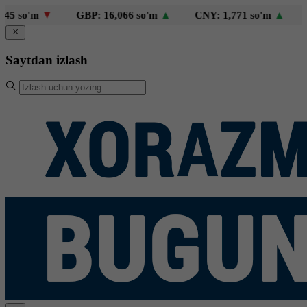
 so'm
▼
GBP: 16,066 so'm
▲
CNY: 1,771 so'm
▲
KZT
Saytdan izlash