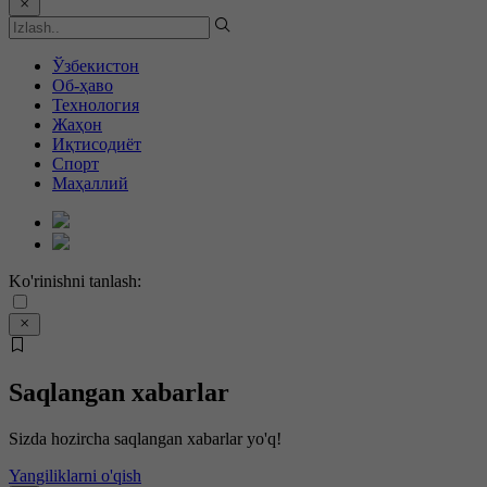
Ўзбекистон
Об-ҳаво
Технология
Жаҳон
Иқтисодиёт
Спорт
Маҳаллий
Ko'rinishni tanlash:
Saqlangan xabarlar
Sizda hozircha saqlangan xabarlar yo'q!
Yangiliklarni o'qish