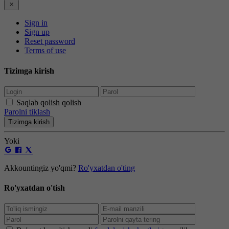
Sign in
Sign up
Reset password
Terms of use
Tizimga kirish
Saqlab qolish qolish
Parolni tiklash
Tizimga kirish
Yoki
Akkountingiz yo'qmi?
Ro'yxatdan o'ting
Ro'yxatdan o'tish