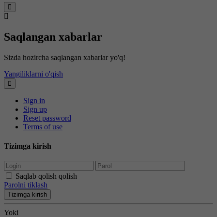
Saqlangan xabarlar
Sizda hozircha saqlangan xabarlar yo'q!
Yangiliklarni o'qish
Sign in
Sign up
Reset password
Terms of use
Tizimga kirish
Saqlab qolish qolish
Parolni tiklash
Tizimga kirish
Yoki