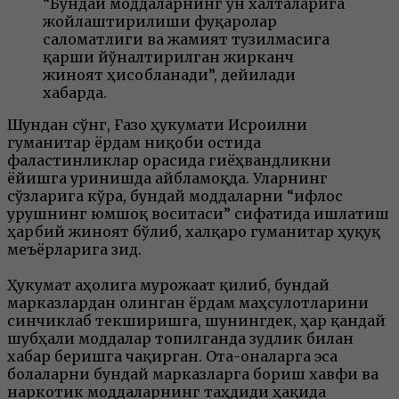
“Бундай моддаларнинг ун халталарига
жойлаштирилиши фуқаролар
саломатлиги ва жамият тузилмасига
қарши йўналтирилган жирканч
жиноят ҳисобланади”, дейилади
хабарда.
Шундан сўнг, Ғазо ҳукумати Исроилни
гуманитар ёрдам ниқоби остида
фаластинликлар орасида гиёҳвандликни
ёйишга уринишда айбламоқда. Уларнинг
сўзларига кўра, бундай моддаларни “ифлос
урушнинг юмшоқ воситаси” сифатида ишлатиш
ҳарбий жиноят бўлиб, халқаро гуманитар ҳуқуқ
меъёрларига зид.
Ҳукумат аҳолига мурожаат қилиб, бундай
марказлардан олинган ёрдам маҳсулотларини
синчиклаб текширишга, шунингдек, ҳар қандай
шубҳали моддалар топилганда зудлик билан
хабар беришга чақирган. Ота-оналарга эса
болаларни бундай марказларга бориш хавфи ва
наркотик моддаларнинг таҳдиди ҳақида