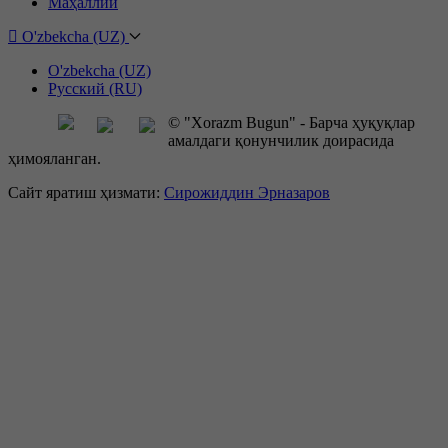
Маҳаллий
O'zbekcha (UZ)
O'zbekcha (UZ)
Русский (RU)
© "Xorazm Bugun" - Барча ҳуқуқлар
амалдаги қонунчилик доирасида
ҳимояланган.
Сайт яратиш ҳизмати:
Сирожиддин Эрназаров