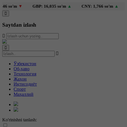
 so'm
▼
GBP: 16,035 so'm
▲
CNY: 1,766 so'm
▲
KZ
Saytdan izlash
Ўзбекистон
Об-ҳаво
Технология
Жаҳон
Иқтисодиёт
Спорт
Маҳаллий
Ko'rinishni tanlash: