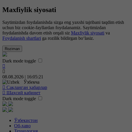
Maxfiylik siyosati
Saytimizdan foydalanishda sizga eng yaxshi tajribani taqdim etish
uchun biz cookie-fayllardan foydalanamiz. Saytimizdan
foydalanishda davom etish orqali siz
Maxfiylik siyosati
va
Foydalanish shartlari
ga rozilik bildirgan bo‘lasiz.
Roziman
Dark mode toggle
08.08.2026 | 16:05:22
Ўзбекча
Сақланган ҳабарлар
Шаҳсий кабинет
Dark mode toggle
Ўзбекистон
Об-ҳаво
Технология