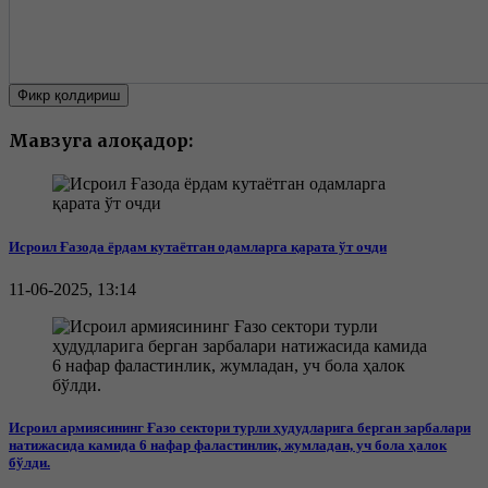
Фикр қолдириш
Мавзуга алоқадор:
Исроил Ғазода ёрдам кутаётган одамларга қарата ўт очди
11-06-2025, 13:14
Исроил армиясининг Ғазо сектори турли ҳудудларига берган зарбалари
натижасида камида 6 нафар фаластинлик, жумладан, уч бола ҳалок
бўлди.