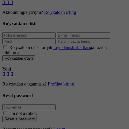
Akkountingiz yo'qmi?
Ro'yxatdan o'ting
Ro'yxatdan o'tish
Ro'yxatdan o'tish orqali
foydalanish shartlari
ga rozilik
bildiraman.
Ro'yxatdan o'tish
Yoki
Ro'yxatdan o'tganmisiz?
Profilga kiring
Reset password
I'm not a robot
.
Reset a password