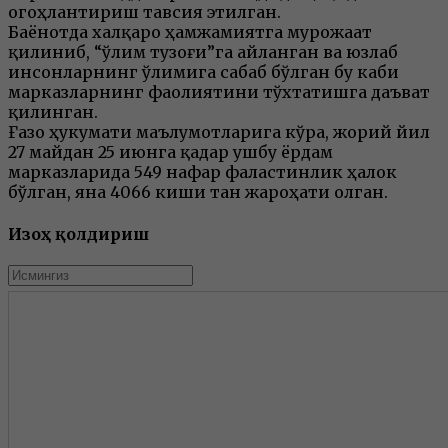
огоҳлантириш тавсия этилган.
Баёнотда халқаро ҳамжамиятга мурожаат
қилиниб, “ўлим тузоғи”га айланган ва юзлаб
инсонларнинг ўлимига сабаб бўлган бу каби
марказларнинг фаолиятини тўхтатишга даъват
қилинган.
Ғазо ҳукумати маълумотларига кўра, жорий йил
27 майдан 25 июнга қадар ушбу ёрдам
марказларида 549 нафар фаластинлик ҳалок
бўлган, яна 4066 киши тан жароҳати олган.
Изоҳ қолдириш