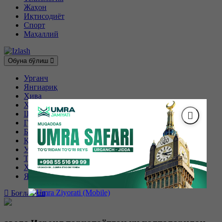
Жаҳон
Иқтисодиёт
Спорт
Маҳаллий
Обуна бўлиш
Урганч
Янгиариқ
Хива
Хонқа
Шовот
Гурлан
Боғот
Қўшкўпир
Урганч шаҳри
Тупроққалъа
Ҳазорасп
Янгибозор
Боғланиш