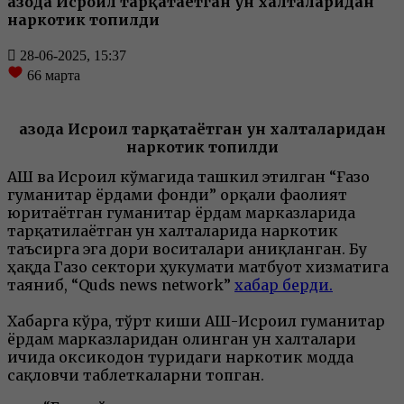
Ғазода Исроил тарқатаётган ун халталаридан
наркотик топилди
28-06-2025, 15:37
66
марта
Ғазода Исроил тарқатаётган ун халталаридан
наркотик топилди
АҚШ ва Исроил кўмагида ташкил этилган “Ғазо
гуманитар ёрдами фонди” орқали фаолият
юритаётган гуманитар ёрдам марказларида
тарқатилаётган ун халталарида наркотик
таъсирга эга дори воситалари аниқланган. Бу
ҳақда Газо сектори ҳукумати матбуот хизматига
таяниб, “Quds news network”
хабар берди.
Хабарга кўра, тўрт киши АҚШ-Исроил гуманитар
ёрдам марказларидан олинган ун халталари
ичида оксикодон туридаги наркотик модда
сақловчи таблеткаларни топган.