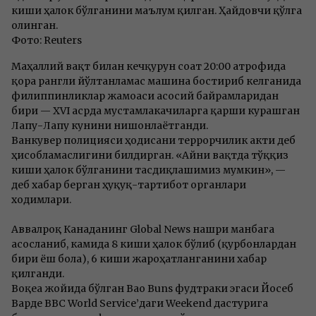
киши ҳалок бўлганини маълум қилган. Ҳайдовчи қўлга
олинган.
Фото: Reuters
Маҳаллий вақт билан кечқурун соат 20:00 атрофида
қора рангли йўлтанламас машина бостириб келганида
филиппинликлар жамоаси асосий байрамларидан
бири — XVI асрда мустамлакачиларга қарши курашган
Лапу-Лапу кунини нишонлаётганди.
Ванкувер полицияси ҳодисани террорчилик акти деб
ҳисобламаслигини билдирган. «Айни вақтда тўққиз
киши ҳалок бўлганини тасдиқлашимиз мумкин», —
деб хабар берган ҳуқуқ-тартибот органлари
ходимлари.
Аввалроқ Канаданинг Global News нашри манбага
асосланиб, камида 8 киши ҳалок бўлиб (қурбонлардан
бири ёш бола), 6 киши жароҳатланганини хабар
қилганди.
Воқеа жойида бўлган Bao Buns фудтраки эгаси Йосеб
Варде BBC World Service’даги Weekend дастурига