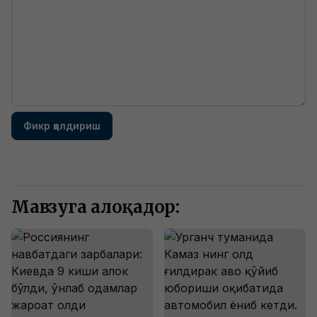
Фикр қолдириш
Мавзуга алоқадор: