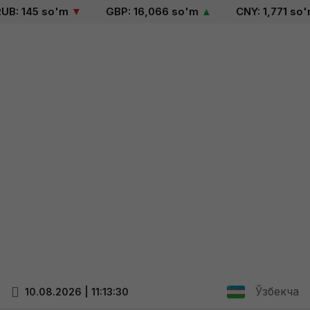
B: 145 so'm
▼
GBP: 16,066 so'm
▲
CNY: 1,771 so'm
Ўзбекча
10.08.2026 | 11:13:30