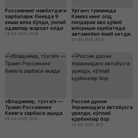
Россиянинг навбатдаги
Урганч туманида
зарбалари: Киевда 9
Камаз нинг олд
киши ҳалок бўлди, ўнлаб
ғилдирак ҳаво қўйиб
одамлар жароҳат олди
юбориши оқибатида
автомобил ёниб кетди.
24-04-2025, 14:45
22-04-2025, 19:31
«Владимир, тўхта!» —
Россия дрони
Трамп Россиянинг
Украинадаги автобусга
Киевга зарбаси ҳақида
урилди, кўплаб
қурбонлар бор
24-04-2025, 19:15
23-04-2025, 15:11