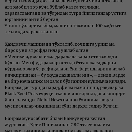
берган изоҳида фестивалдаги сўнгги чиқиш тугагач,
автомобил тор кўча бўйлаб катта тезликда
ҳаракатлангани ва тўғридан тўғри йиғилганлар устига
юрганини айтиб берган.
Унинг сўзларига кўра, машина тахминан 100 км/соат
тезликда ҳаракатланган.
Ҳайдовчи машинани тўхтатиб, қочишга уринган,
бироқ уни атрофдагилар ушлаб олган.
«Менимча, у максимал даражада зарар етказмоқчи
бўлган. Мен фудтраклар остида ётган жасадларни
кўрдим, эрлар ўз рафиқалари ёки фарзндларини излаб
қичқиришган – бу жуда даҳшатли эди», – дейди Варде
ва бир неча мижози ҳалок бўлганини қўшимча қилади.
Байрам дастурида парад, филм намойиши, рақслар ва
Black Eyed Peas гуруҳи аъзоси иштирокидаги концерт
ўрин олганди. Global News нашри ёзишича, воқеа
мусиқачилар чиқишидан сўнг дарҳол содир бўлган.
Байрам муносабати билан Ванкуверга келган
журналист Крис Пангилинан CBC телеканалига
маълум қилишича, ишчилар бу вақтда аллақачон