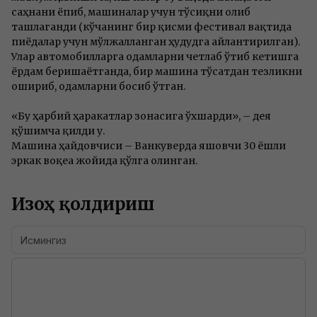
саҳнани ёпиб, машиналар учун тўсиқни олиб
ташлаганди (кўчанинг бир қисми фестивал вақтида
пиёдалар учун мўлжалланган ҳудудга айлантирилган).
Улар автомобилларга одамларни четлаб ўтиб кетишга
ёрдам беришаётганда, бир машина тўсатдан тезликни
ошириб, одамларни босиб ўтган.
«Бу ҳарбий ҳаракатлар зонасига ўхшарди», – дея
қўшимча қилди у.
Машина ҳайдовчиси – Ванкуверда яшовчи 30 ёшли
эркак воқеа жойида қўлга олинган.
Изоҳ қолдириш