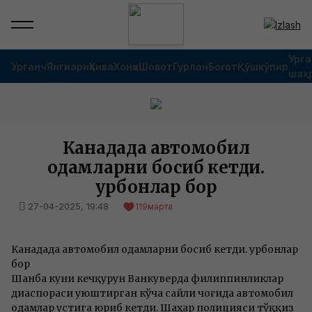
Урга
Урганч
Янгиариқ
Хива
Хонқа
Шовот
Гурлан
Боғот
Қўшкўпир
шаҳ
Канадада автомобил
одамларни босиб кетди.
Қурбонлар бор
27-04-2025, 19:48
119
марта
Канадада автомобил одамларни босиб кетди. Қурбонлар
бор
Шанба куни кечқурун Ванкуверда филиппинликлар
диаспораси уюштирган кўча сайли чоғида автомобил
одамлар устига юриб кетди. Шаҳар полицияси тўққиз