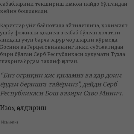
сабабларини текшириш имкон пайдо бўлгандан
кейин бошланади.
Қариялар уйи баёнотида айтилишича, ҳокимият
ушбу фожиали ҳодисага сабаб бўлган ҳолатни
аниқлаш учун барча зарур чораларни кўрмоқда.
Босния ва Герцеговинанинг икки субъектидан
бири бўлган Серб Республикаси ҳукумати Тузла
шаҳрига ёрдам таклиф қилган.
“Биз оғриқни ҳис қиламиз ва ҳар доим
ёрдам беришга тайёрмиз”, дейди Серб
Республикаси Бош вазири Саво Минич.
Изоҳ қолдириш