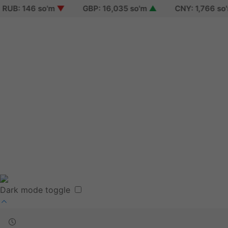
B: 146 so'm
▼
GBP: 16,035 so'm
▲
CNY: 1,766 so'm
Sign in
Sign up
Reset password
Terms of use
Dark mode toggle