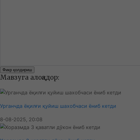
Фикр қолдириш
Мавзуга алоқадор:
Урганчда ёқилғи қуйиш шахобчаси ёниб кетди
8-08-2025, 20:08