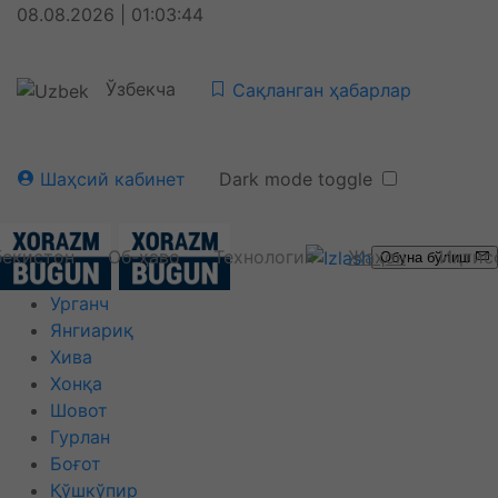
08.08.2026 | 01:03:44
Ўзбекча
Сақланган ҳабарлар
Шаҳсий кабинет
Dark mode toggle
бекистон
Об-ҳаво
Технология
Жаҳон
Иқтис
Обуна бўлиш
Урганч
Янгиариқ
Хива
Хонқа
Шовот
Гурлан
Боғот
Қўшкўпир