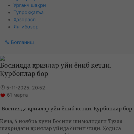
Урганч шаҳри
Тупроққалъа
Ҳазорасп
Янгибозор
Боғланиш
Боснияда қариялар уйи ёниб кетди.
Қурбонлар бор
5-11-2025, 20:52
61
марта
Боснияда қариялар уйи ёниб кетди. Қурбонлар бор
Кеча, 4 ноябрь куни Босния шимолидаги Тузла
шаҳридаги қариялар уйида ёнғин чиқди. Ҳодиса