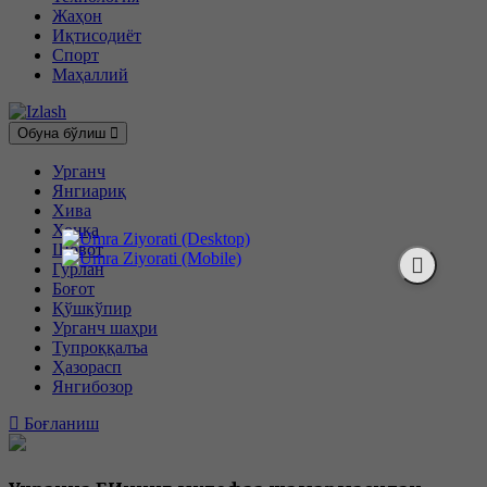
Жаҳон
Иқтисодиёт
Спорт
Маҳаллий
Обуна бўлиш
Урганч
Янгиариқ
Хива
Хонқа
Шовот
Гурлан
Боғот
Қўшкўпир
Урганч шаҳри
Тупроққалъа
Ҳазорасп
Янгибозор
Боғланиш