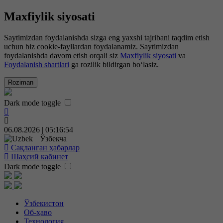
Maxfiylik siyosati
Saytimizdan foydalanishda sizga eng yaxshi tajribani taqdim etish
uchun biz cookie-fayllardan foydalanamiz. Saytimizdan
foydalanishda davom etish orqali siz
Maxfiylik siyosati
va
Foydalanish shartlari
ga rozilik bildirgan bo‘lasiz.
Roziman
Dark mode toggle
06.08.2026 | 05:16:54
Ўзбекча
Сақланган ҳабарлар
Шаҳсий кабинет
Dark mode toggle
Ўзбекистон
Об-ҳаво
Технология