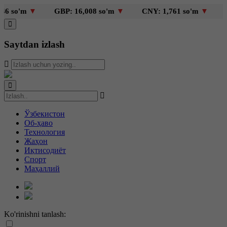
so'm
▼
GBP: 16,008 so'm
▼
CNY: 1,761 so'm
▼
KZT
Saytdan izlash
Ўзбекистон
Об-ҳаво
Технология
Жаҳон
Иқтисодиёт
Спорт
Маҳаллий
Ko'rinishni tanlash: