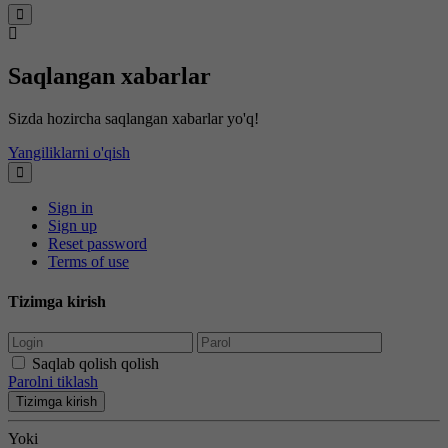
Saqlangan xabarlar
Sizda hozircha saqlangan xabarlar yo'q!
Yangiliklarni o'qish
Sign in
Sign up
Reset password
Terms of use
Tizimga kirish
Saqlab qolish qolish
Parolni tiklash
Tizimga kirish
Yoki