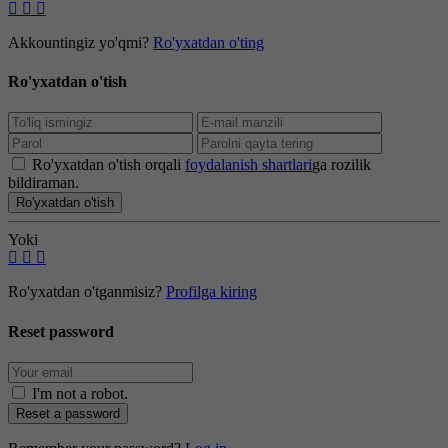
Akkountingiz yo'qmi?
Ro'yxatdan o'ting
Ro'yxatdan o'tish
Ro'yxatdan o'tish orqali
foydalanish shartlari
ga rozilik
bildiraman.
Ro'yxatdan o'tish
Yoki
Ro'yxatdan o'tganmisiz?
Profilga kiring
Reset password
I'm not a robot
.
Reset a password