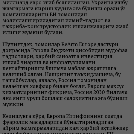
миллиард евро этиб белгиланган. Украина ушбу
жамғармага кириш ҳуқуқига эга бўлиши орқали ўз
компанияларини ЕИ томонидан
молиялаштириладиган илмий-тадқиқот ва
тажриба-конструкторлик ишланмаларига жалб
қилиши мумкин бўлади.
Шунингдек, томонлар ReArm Europe дастури
доирасида Европа бюджети ҳисобидан мудофаа
тадқиқотлари, ҳарбий саноатга инвестиция,
ишлаб чиқариш ва инфратузилмани
кенгайтиришга қўшимча маблағ ажратишга
келишиб олган. Нашрнинг таъкидлашича, бу
ташаббуслар, аввало, Россия томонидан
келаётган хавфлар билан боғлиқ. Европа махсус
хизматларининг фикрича, Россия 2030 йилгача
яна янги уруш бошлаш салоҳиятига эга бўлиши
мумкин.
Келишувга кўра, Европа Иттифоқининг одатда
фуқаролик мақсадларига йўналтириладиган
айрим жамғармаларидан ҳам ҳарбий эҳтиёжлар