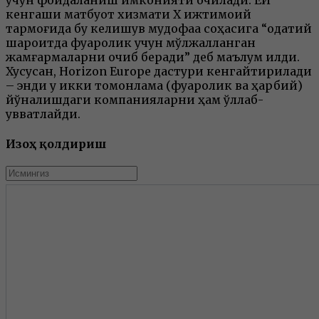
учун фойдаланиш имконияти очилади. ЕИ
кенгаши матбуот хизмати Х ижтимоий
тармоғида бу келишув мудофаа соҳасига “одатий
шароитда фуқаролик учун мўлжалланган
жамғармаларни очиб беради” деб маълум қилди.
Хусусан, Horizon Europe дастури кенгайтирилади
– энди у икки томонлама (фуқаролик ва ҳарбий)
йўналишдаги компанияларни ҳам қўллаб-
қувватлайди.
Изоҳ қолдириш