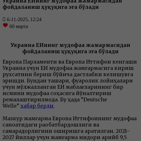
Украина ЕИнинг мудофаа жамғармасидан
фойдаланиш ҳуқуқига эга бўлади
6-11-2025, 12:24
60
марта
Украина ЕИнинг мудофаа жамғармасидан
фойдаланиш ҳуқуқига эга бўлади
Европа Парламенти ва Европа Иттифоқи кенгаши
Украина учун ЕИ мудофаа жамғармасига кириш
рухсатини бериш бўйича дастлабки келишувга
эришди. Бундан ташқари, фуқаролик лойиҳалари
учун мўлжалланган ЕИ маблағларининг бир
қисмини мудофаа соҳасига йўналтириш
режалаштирилмоқда. Бу ҳақда “Deutsche
Welle”
хабар берди
.
Мазкур жамғарма Европа Иттифоқининг мудофаа
саноатидаги рақобатбардошлиги ва
самарадорлигини оширишга қаратилган. 2021–
2027 йиллар учун жамғарма миқдори қарийб 9,5