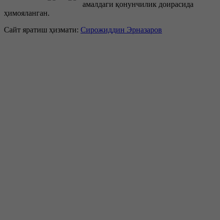
амалдаги қонунчилик доирасида
ҳимояланган.
Сайт яратиш ҳизмати:
Сирожиддин Эрназаров