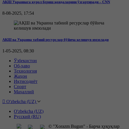
АҚШ Украинага қурол бериш қоидаларини ўзгартиради – CNN
8-08-2025, 17:54
АҚШ ва Украина табиий ресурслар бўйича келишув имзолади
1-05-2025, 08:30
Ўзбекистон
Об-ҳаво
Технология
Жаҳон
Иқтисодиёт
Спорт
Маҳаллий
O'zbekcha (UZ)
O'zbekcha (UZ)
Русский (RU)
© "Xorazm Bugun" - Барча ҳуқуқлар