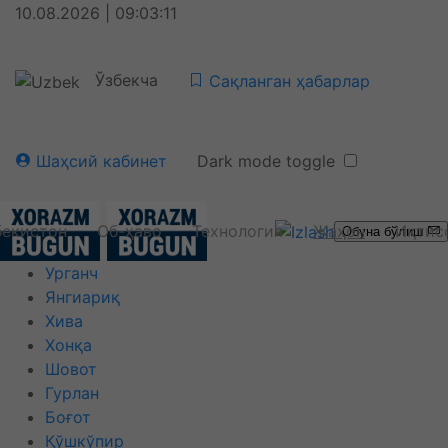
10.08.2026 | 09:03:12
Ўзбекча
Сақланган ҳабарлар
Шаҳсий кабинет
Dark mode toggle
бекистон
Об-ҳаво
Технология
Жаҳон
Иқтис
Обуна бўлиш
Урганч
Янгиариқ
Хива
Хонқа
Шовот
Гурлан
Боғот
Қўшкўпир