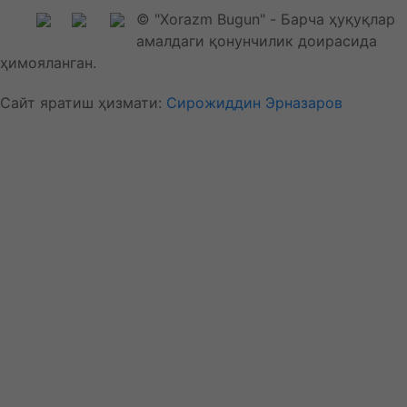
© "Xorazm Bugun" - Барча ҳуқуқлар
амалдаги қонунчилик доирасида
ҳимояланган.
Сайт яратиш ҳизмати:
Сирожиддин Эрназаров