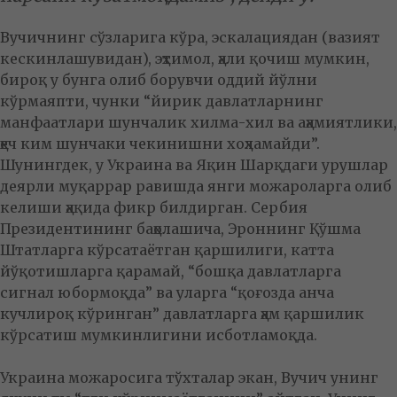
Вучичнинг сўзларига кўра, эскалациядан (вазият
кескинлашувидан), эҳтимол, ҳали қочиш мумкин,
бироқ у бунга олиб борувчи оддий йўлни
кўрмаяпти, чунки “йирик давлатларнинг
манфаатлари шунчалик хилма-хил ва аҳамиятлики,
ҳеч ким шунчаки чекинишни хоҳламайди”.
Шунингдек, у Украина ва Яқин Шарқдаги урушлар
деярли муқаррар равишда янги можароларга олиб
келиши ҳақида фикр билдирган. Сербия
Президентининг баҳолашича, Эроннинг Қўшма
Штатларга кўрсатаётган қаршилиги, катта
йўқотишларга қарамай, “бошқа давлатларга
сигнал юбормоқда” ва уларга “қоғозда анча
кучлироқ кўринган” давлатларга ҳам қаршилик
кўрсатиш мумкинлигини исботламоқда.
Украина можаросига тўхталар экан, Вучич унинг