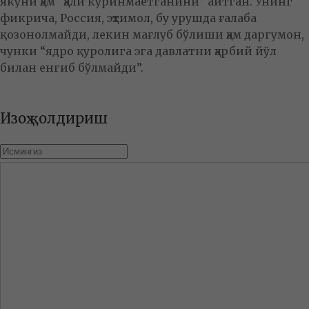
якуни ҳам “ҳали кўринмаётганини” айтган. Унинг
фикрича, Россия, эҳтимол, бу урушда ғалаба
қозонолмайди, лекин мағлуб бўлиши ҳам даргумон,
чунки “ядро қуролига эга давлатни ҳарбий йўл
билан енгиб бўлмайди”.
Изоҳ қолдириш