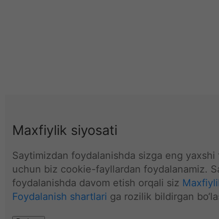
Maxfiylik siyosati
Saytimizdan foydalanishda sizga eng yaxshi t
uchun biz cookie-fayllardan foydalanamiz. S
foydalanishda davom etish orqali siz
Maxfiyli
Foydalanish shartlari
ga rozilik bildirgan bo‘la