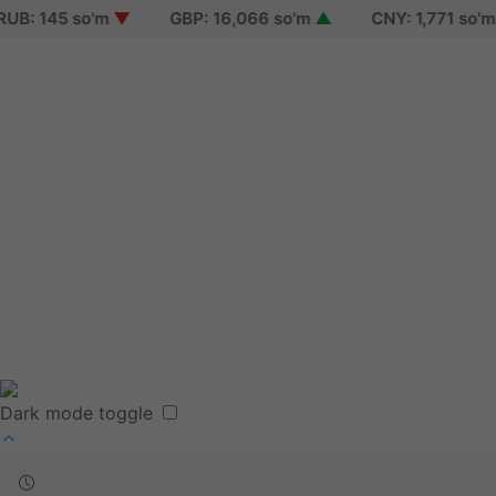
: 145 so'm
▼
GBP: 16,066 so'm
▲
CNY: 1,771 so'm
▲
Sign in
Sign up
Reset password
Terms of use
Dark mode toggle