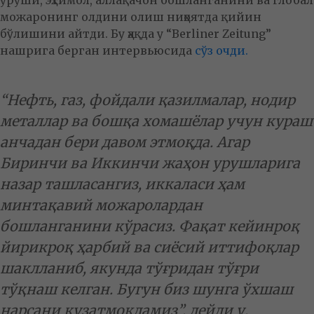
уруши, эҳтимол, аллақачон бошланганини ва глобал
можаронинг олдини олиш ниҳоятда қийин
бўлишини айтди. Бу ҳақда у “Berliner Zeitung”
нашрига берган интервьюсида
сўз очди.
“Нефть, газ, фойдали қазилмалар, нодир
металлар ва бошқа хомашёлар учун кураш
анчадан бери давом этмоқда. Агар
Биринчи ва Иккинчи жаҳон урушларига
назар ташласангиз, иккаласи ҳам
минтақавий можаролардан
бошланганини кўрасиз. Фақат кейинроқ
йирикроқ ҳарбий ва сиёсий иттифоқлар
шаклланиб, якунда тўғридан тўғри
тўқнаш келган. Бугун биз шунга ўхшаш
нарсани кузатмоқдамиз”, дейди у.