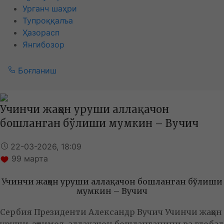
Урганч шаҳри
Тупроққалъа
Ҳазорасп
Янгибозор
Боғланиш
Учинчи жаҳон уруши аллақачон
бошланган бўлиши мумкин – Вучич
22-03-2026, 18:09
99
марта
Учинчи жаҳон уруши аллақачон бошланган бўлиши
мумкин – Вучич
Сербия Президенти Александр Вучич Учинчи жаҳон