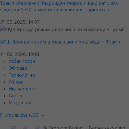
Трамп «барча»ни Теҳрондан тезроқ чиқиб кетишга
чақирди У G7 саммитини шошилинч тарк этган.
17-06-2025, 14:07
АҚШ Эронда режим алмашишини хоҳлайди – Трамп
14-02-2026, 10:18
Ўзбекистон
Об-ҳаво
Технология
Жаҳон
Иқтисодиёт
Спорт
Маҳаллий
O'zbekcha (UZ)
© "Xorazm Bugun" - Барча ҳуқуқлар