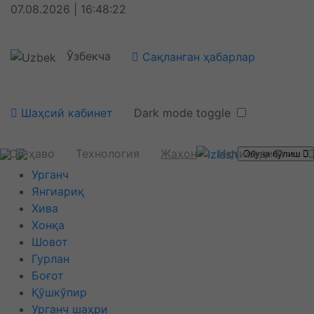
07.08.2026 | 16:48:22
Ўзбекча
Сақланган ҳабарлар
Шаҳсий кабинет
Dark mode toggle
Об-ҳаво
Технология
Жаҳон
Иқтисодиёт
С
Обуна бўлиш
Урганч
Янгиариқ
Хива
Хонқа
Шовот
Гурлан
Боғот
Қўшкўпир
Урганч шаҳри