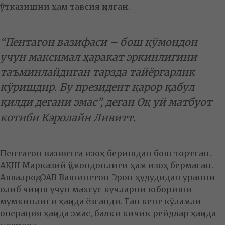
ўтказишни ҳам тавсия қилган.
“Пентагон вазифаси – бош қўмондон
учун максимал ҳаракат эркинлигини
таъминлайдиган тарзда тайёргарлик
кўришдир. Бу президент қарор қабул
қилди дегани эмас”, деган Оқ уй матбуот
котиби Кэролайн Ливитт.
Пентагон вазиятга изоҳ беришдан бош тортган.
АҚШ Марказий қўмондонлиги ҳам изоҳ бермаган.
Аввалроқ, ОАВ Вашингтон Эрон ҳудудидан уранни
олиб чиқиш учун махсус кучларни юбориши
мумкинлиги ҳақида ёзганди. Гап кенг кўламли
операция ҳақида эмас, балки кичик рейдлар ҳақида