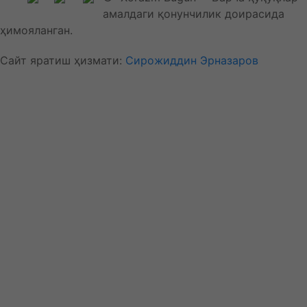
амалдаги қонунчилик доирасида
ҳимояланган.
Сайт яратиш ҳизмати:
Сирожиддин Эрназаров