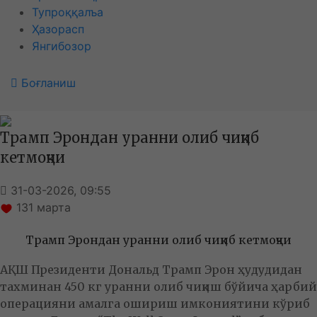
Тупроққалъа
Ҳазорасп
Янгибозор
Боғланиш
Трамп Эрондан уранни олиб чиқиб
кетмоқчи
31-03-2026, 09:55
131
марта
Трамп Эрондан уранни олиб чиқиб кетмоқчи
АҚШ Президенти Дональд Трамп Эрон ҳудудидан
тахминан 450 кг уранни олиб чиқиш бўйича ҳарбий
операцияни амалга ошириш имкониятини кўриб