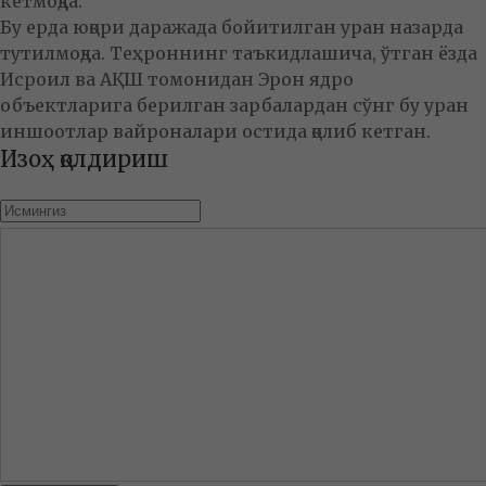
кетмоқда.
Бу ерда юқори даражада бойитилган уран назарда
тутилмоқда. Теҳроннинг таъкидлашича, ўтган ёзда
Исроил ва АҚШ томонидан Эрон ядро
объектларига берилган зарбалардан сўнг бу уран
иншоотлар вайроналари остида қолиб кетган.
Изоҳ қолдириш