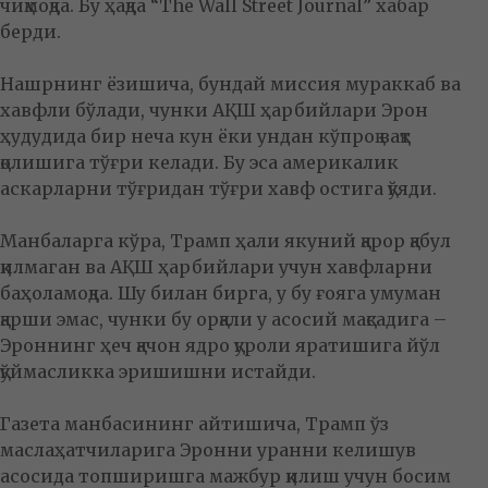
чиқмоқда. Бу ҳақда “The Wall Street Journal” хабар
берди.
Нашрнинг ёзишича, бундай миссия мураккаб ва
хавфли бўлади, чунки АҚШ ҳарбийлари Эрон
ҳудудида бир неча кун ёки ундан кўпроқ вақт
қолишига тўғри келади. Бу эса америкалик
аскарларни тўғридан тўғри хавф остига қўяди.
Манбаларга кўра, Трамп ҳали якуний қарор қабул
қилмаган ва АҚШ ҳарбийлари учун хавфларни
баҳоламоқда. Шу билан бирга, у бу ғояга умуман
қарши эмас, чунки бу орқали у асосий мақсадига –
Эроннинг ҳеч қачон ядро қуроли яратишига йўл
қўймасликка эришишни истайди.
Газета манбасининг айтишича, Трамп ўз
маслаҳатчиларига Эронни уранни келишув
асосида топширишга мажбур қилиш учун босим