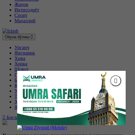
Жаҳон
Иқтисодиёт
Спорт
Маҳаллий
Обуна бўлиш
Урганч
Янгиариқ
Хива
Хонқа
Шовот
Гурлан
Боғот
Қўшкўпир
Урганч шаҳри
Тупроққалъа
Ҳазорасп
Янгибозор
Боғланиш