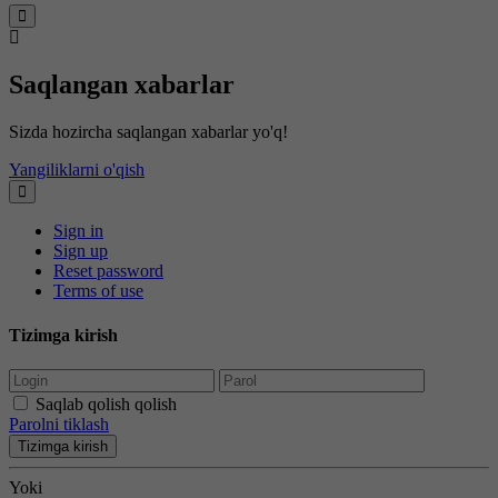
Saqlangan xabarlar
Sizda hozircha saqlangan xabarlar yo'q!
Yangiliklarni o'qish
Sign in
Sign up
Reset password
Terms of use
Tizimga kirish
Saqlab qolish qolish
Parolni tiklash
Tizimga kirish
Yoki