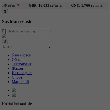
 so'm
▼
GBP: 16,035 so'm
▲
CNY: 1,766 so'm
▲
KZ
Saytdan izlash
Ўзбекистон
Об-ҳаво
Технология
Жаҳон
Иқтисодиёт
Спорт
Маҳаллий
Ko'rinishni tanlash: