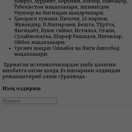
Наврўз, Хуррият, Беруний, Боғзор, Навбаҳор,
Ўзбекистон маҳаллалари, шунингдек
Узумзор ва Янгиқадам шаҳарчалари;
Ҳазорасп тумани: Пичоқчи, 12-нарвон,
Жувондир, Б.Матирзаев, Бешта, Тўртта,
Янгиҳаёт, Буюк сиймо, Истиқлол, Оталиқ,
Сулаймонқалъа, Шароф Рашидов, Ишчилар,
Ойбек маҳаллалари;
Урганч шаҳри: Олмабоғ ва Янги Ашхобод
маҳаллалари.
Ҳурматли истеъмолчилардан ушбу ҳолатни
инобатга олган ҳолда, ўз ишларини олдиндан
режалаштириб олиш сўралмоқда.
Изоҳ қолдириш