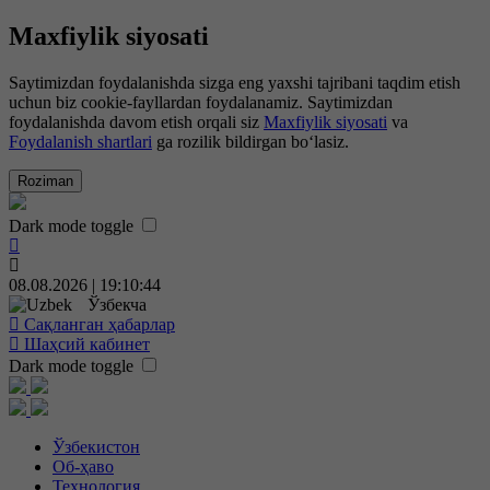
Maxfiylik siyosati
Saytimizdan foydalanishda sizga eng yaxshi tajribani taqdim etish
uchun biz cookie-fayllardan foydalanamiz. Saytimizdan
foydalanishda davom etish orqali siz
Maxfiylik siyosati
va
Foydalanish shartlari
ga rozilik bildirgan bo‘lasiz.
Roziman
Dark mode toggle
08.08.2026 | 19:10:45
Ўзбекча
Сақланган ҳабарлар
Шаҳсий кабинет
Dark mode toggle
Ўзбекистон
Об-ҳаво
Технология