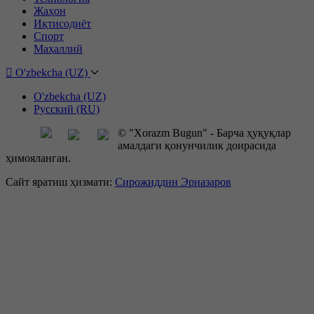
Жаҳон
Иқтисодиёт
Спорт
Маҳаллий
O'zbekcha (UZ)
O'zbekcha (UZ)
Русский (RU)
© "Xorazm Bugun" - Барча ҳуқуқлар
амалдаги қонунчилик доирасида
ҳимояланган.
Сайт яратиш ҳизмати:
Сирожиддин Эрназаров