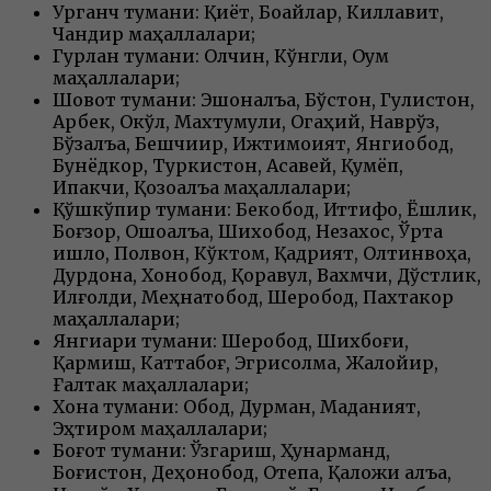
Урганч тумани: Қиёт, Боқайлар, Киллавит,
Чандир маҳаллалари;
Гурлан тумани: Олчин, Кўнгли, Оққум
маҳаллалари;
Шовот тумани: Эшонқалъа, Бўстон, Гулистон,
Арбек, Оқкўл, Махтумқули, Огаҳий, Наврўз,
Бўзқалъа, Бешчиқир, Ижтимоият, Янгиобод,
Бунёдкор, Туркистон, Асавей, Қумёп,
Ипакчи, Қозоққалъа маҳаллалари;
Қўшкўпир тумани: Бекобод, Иттифоқ, Ёшлик,
Боғзор, Ошоққалъа, Шихобод, Незахос, Ўрта
қишлоқ, Полвон, Кўктом, Қадрият, Олтинвоҳа,
Дурдона, Хонобод, Қоравул, Вахмчи, Дўстлик,
Илғолди, Меҳнатобод, Шеробод, Пахтакор
маҳаллалари;
Янгиариқ тумани: Шеробод, Шихбоғи,
Қармиш, Каттабоғ, Эгрисолма, Жалойир,
Ғалтак маҳаллалари;
Хонқа тумани: Обод, Дурман, Маданият,
Эҳтиром маҳаллалари;
Боғот тумани: Ўзгариш, Ҳунарманд,
Боғистон, Деҳқонобод, Оқтепа, Қаложиқ қалъа,