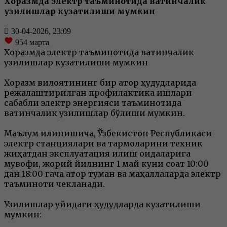
Хоразмда электр таъминотида вақтинчалик
узилишлар кузатилиши мумкин
30-04-2026, 23:09
954
марта
Хоразмда электр таъминотида вақтинчалик
узилишлар кузатилиши мумкин
Хоразм вилоятининг бир қатор ҳудудларида
режалаштирилган профилактика ишлари
сабабли электр энергияси таъминотида
вақтинчалик узилишлар бўлиши мумкин.
Маълум қилинишича, Ўзбекистон Республикаси
электр станциялари ва тармоқларини техник
жиҳатдан эксплуатация қилиш қоидаларига
мувофиқ, жорий йилнинг 1 май куни соат 10:00
дан 18:00 гача қатор туман ва маҳаллаларда электр
таъминоти чекланади.
Узилишлар қуйидаги ҳудудларда кузатилиши
мумкин: