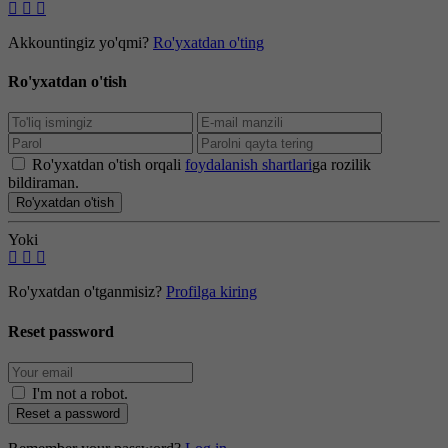
Akkountingiz yo'qmi?
Ro'yxatdan o'ting
Ro'yxatdan o'tish
Ro'yxatdan o'tish orqali
foydalanish shartlari
ga rozilik
bildiraman.
Ro'yxatdan o'tish
Yoki
Ro'yxatdan o'tganmisiz?
Profilga kiring
Reset password
I'm not a robot
.
Reset a password