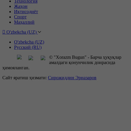
Технология
Жаҳон
Иқтисодиёт
Спорт
Маҳаллий
O'zbekcha (UZ)
O'zbekcha (UZ)
Русский (RU)
© "Xorazm Bugun" - Барча ҳуқуқлар
амалдаги қонунчилик доирасида
ҳимояланган.
Сайт яратиш ҳизмати:
Сирожиддин Эрназаров