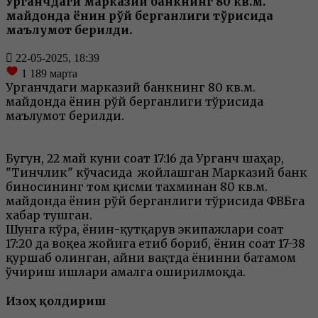
Урганчдаги марказий банкнинг 80 кв.м.
майдонда ёнғин рўй берганлиги тўғрисида
маълумот берилди.
22-05-2025, 18:39
1 189
марта
Урганчдаги марказий банкнинг 80 кв.м.
майдонда ёнғин рўй берганлиги тўғрисида
маълумот берилди.
Бугун, 22 май куни соат 17:16 да Урганч шаҳар,
"Тинчлик" кўчасида жойлашган Марказий банк
биносининг том қисми тахминан 80 кв.м.
майдонда ёнғин рўй берганлиги тўғрисида ФВБга
хабар тушган.
Шунга кўра, ёнғин-қутқарув экипажлари соат
17:20 да воқеа жойига етиб бориб, ёнғин соат 17-38
қуршаб олинган, айни вақтда ёнғинни батамом
ўчириш ишлари амалга оширилмоқда.
Изоҳ қолдириш