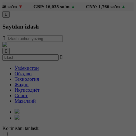
 so'm
▼
GBP: 16,035 so'm
▲
CNY: 1,766 so'm
▲
KZ
Saytdan izlash
Ўзбекистон
Об-ҳаво
Технология
Жаҳон
Иқтисодиёт
Спорт
Маҳаллий
Ko'rinishni tanlash: