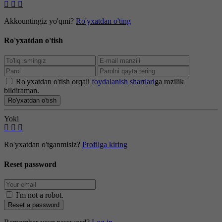
Akkountingiz yo'qmi?
Ro'yxatdan o'ting
Ro'yxatdan o'tish
Ro'yxatdan o'tish orqali
foydalanish shartlari
ga rozilik
bildiraman.
Ro'yxatdan o'tish
Yoki
Ro'yxatdan o'tganmisiz?
Profilga kiring
Reset password
I'm not a robot
.
Reset a password