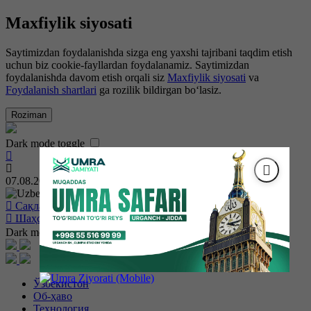
Maxfiylik siyosati
Saytimizdan foydalanishda sizga eng yaxshi tajribani taqdim etish
uchun biz cookie-fayllardan foydalanamiz. Saytimizdan
foydalanishda davom etish orqali siz
Maxfiylik siyosati
va
Foydalanish shartlari
ga rozilik bildirgan bo‘lasiz.
Roziman
Dark mode toggle
07.08.2026 | 01:46:39
Ўзбекча
Сақланган ҳабарлар
Шаҳсий кабинет
Dark mode toggle
Ўзбекистон
Об-ҳаво
Технология