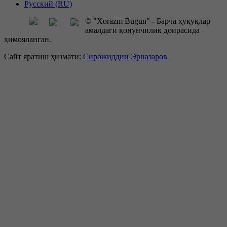
Русский (RU)
© "Xorazm Bugun" - Барча ҳуқуқлар
амалдаги қонунчилик доирасида
ҳимояланган.
Сайт яратиш ҳизмати:
Сирожиддин Эрназаров