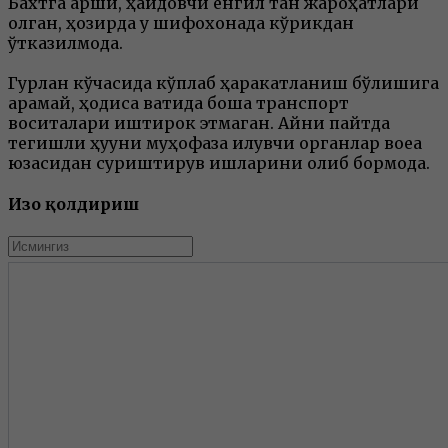
Бахтга қарши, ҳайдовчи енгил тан жароҳатлари
олган, ҳозирда у шифохонада кўрикдан
ўтказилмоқда.
Гурлан кўчасида кўплаб ҳаракатланиш бўлишига
қарамай, ҳодиса вақтида бошқа транспорт
воситалари иштирок этмаган. Айни пайтда
тегишли ҳуқуқни муҳофаза қилувчи органлар воқеа
юзасидан суриштирув ишларини олиб бормоқда.
Изоҳ қолдириш