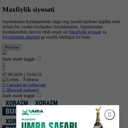
Maxfiylik siyosati
Saytimizdan foydalanishda sizga eng yaxshi tajribani taqdim etish
uchun biz cookie-fayllardan foydalanamiz. Saytimizdan
foydalanishda davom etish orqali siz
Maxfiylik siyosati
va
Foydalanish shartlari
ga rozilik bildirgan bo‘lasiz.
Roziman
Dark mode toggle
07.08.2026 | 13:04:31
Ўзбекча
Сақланган ҳабарлар
Шаҳсий кабинет
Dark mode toggle