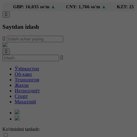
GBP: 16,035 so'm
▲
CNY: 1,766 so'm
▲
KZT: 25 so'
Saytdan izlash
Ўзбекистон
Об-ҳаво
Технология
Жаҳон
Иқтисодиёт
Спорт
Маҳаллий
Ko'rinishni tanlash: