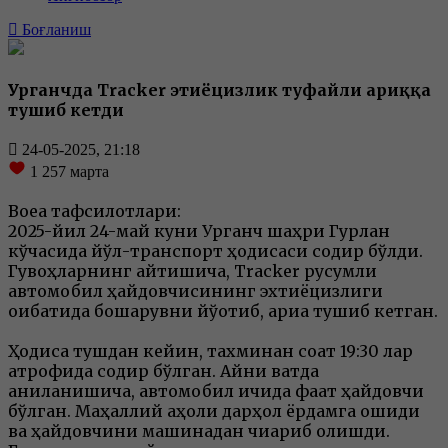
Боғланиш
Урганчда Tracker эҳтиёцизлик туфайли ариққа
тушиб кетди
24-05-2025, 21:18
1 257
марта
Воқеа тафсилотлари:
2025-йил 24-май куни Урганч шаҳри Гурлан
кўчасида йўл-транспорт ҳодисаси содир бўлди.
Гувоҳларнинг айтишича, Tracker русумли
автомобил ҳайдовчисининг эхтиёцизлиги
оқибатида бошқарувни йўқотиб, ариққа тушиб кетган.
Ҳодиса тушдан кейин, тахминан соат 19:30 лар
атрофида содир бўлган. Айни вақтда
аниқланишича, автомобил ичида фақат ҳайдовчи
бўлган. Маҳаллий аҳоли дарҳол ёрдамга ошиқди
ва ҳайдовчини машинадан чиқариб олишди.