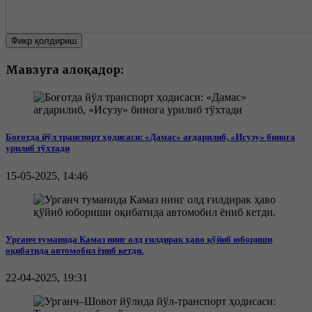
Фикр қолдириш
Мавзуга алоқадор:
Боғотда йўл транспорт ҳодисаси: «Дамас» ағдарилиб, «Исузу» бинога
урилиб тўхтади
15-05-2025, 14:46
Урганч туманида Камаз нинг олд ғилдирак ҳаво қўйиб юбориши
оқибатида автомобил ёниб кетди.
22-04-2025, 19:31