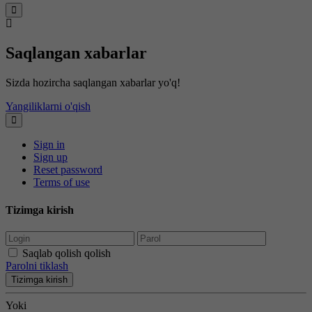
Saqlangan xabarlar
Sizda hozircha saqlangan xabarlar yo'q!
Yangiliklarni o'qish
Sign in
Sign up
Reset password
Terms of use
Tizimga kirish
Saqlab qolish qolish
Parolni tiklash
Tizimga kirish
Yoki