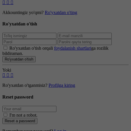
Akkountingiz yo'qmi?
Ro'yxatdan o'ting
Ro'yxatdan o'tish
Ro'yxatdan o'tish orqali
foydalanish shartlari
ga rozilik
bildiraman.
Ro'yxatdan o'tish
Yoki
Ro'yxatdan o'tganmisiz?
Profilga kiring
Reset password
I'm not a robot
.
Reset a password