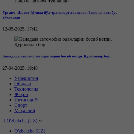
Урганч–Шовот йўлида йўл-транспорт ҳодисаси: Тиқо ва автобус
тўқнашди
12-05-2025, 17:42
Канадада автомобил одамларни босиб кетди. Қурбонлар бор
27-04-2025, 19:48
Ўзбекистон
Об-ҳаво
Технология
Жаҳон
Иқтисодиёт
Спорт
Маҳаллий
O'zbekcha (UZ)
O'zbekcha (UZ)