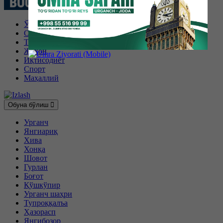
Ўзбекистон
Об-ҳаво
Технология
Жаҳон
Иқтисодиёт
Спорт
Маҳаллий
Обуна бўлиш
Урганч
Янгиариқ
Хива
Хонқа
Шовот
Гурлан
Боғот
Қўшкўпир
Урганч шаҳри
Тупроққалъа
Ҳазорасп
Янгибозор