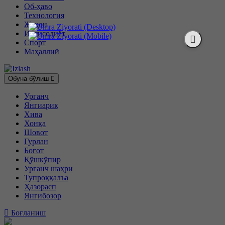
Об-ҳаво
Технология
Жаҳон
Иқтисодиёт
Спорт
Маҳаллий
Обуна бўлиш
Урганч
Янгиариқ
Хива
Хонқа
Шовот
Гурлан
Боғот
Қўшкўпир
Урганч шаҳри
Тупроққалъа
Ҳазорасп
Янгибозор
Боғланиш