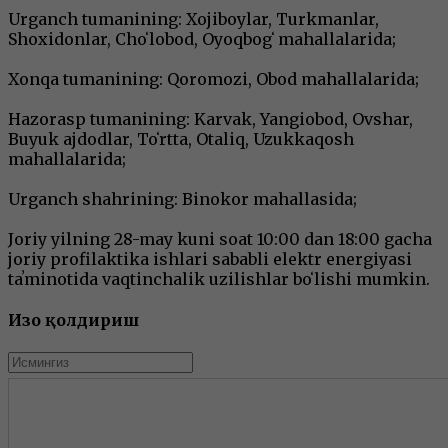
Urganch tumanining: Xojiboylar, Turkmanlar,
Shoxidonlar, Choʻlobod, Oyoqbogʻ mahallalarida;
Xonqa tumanining: Qoromozi, Obod mahallalarida;
Hazorasp tumanining: Karvak, Yangiobod, Ovshar,
Buyuk ajdodlar, Toʻrtta, Otaliq, Uzukkaqosh
mahallalarida;
Urganch shahrining: Binokor mahallasida;
Joriy yilning 28-may kuni soat 10:00 dan 18:00 gacha
joriy profilaktika ishlari sababli elektr energiyasi
taʼminotida vaqtinchalik uzilishlar boʻlishi mumkin.
Изоҳ қолдириш