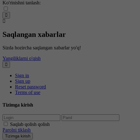
Ko'rinishni tanlash:
Saqlangan xabarlar
Sizda hozircha saqlangan xabarlar yo'q!
Yangiliklarni o'qish
Sign in
Sign up
Reset password
Terms of use
Tizimga kirish
Saqlab qolish qolish
Parolni tiklash
Tizimga kirish