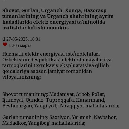
Shovot, Gurlan, Urganch, Xonqa, Hazorasp
tumanlarining va Urganch shahrining ayrim
hududlarida elektr energiyasi ta’minotida
uzilishlar boʻlishi mumkin.
27-05-2025, 18:31
1 305
марта
Hurmatli elektr energiyasi isteʼmolchilari
Oʻzbekiston Respublikasi elektr stansiyalari va
tarmoqlarini texnikaviy ekspluatatsiya qilish
qoidalariga asosan jamiyat tomonidan
viloyatimizning:
Shovot tumanining: Madaniyat, Arbob, Poʻlat,
Ijtimoyat, Qunduz, Tuproqqalʼa, Hunarmand,
Beshmargan, Yangi yoʻl, Taraqqiyot mahallalarida;
Gurlan tumanining: Saxtiyon, Yarmish, Navbahor,
Madadkor, Yangibogʻ mahallalarida;