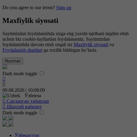
Do you agree to our terms?
Sign up
Maxfiylik siyosati
Saytimizdan foydalanishda sizga eng yaxshi tajribani taqdim etish
uchun biz cookie-fayllardan foydalanamiz. Saytimizdan
foydalanishda davom etish orqali siz
Maxfiylik siyosati
va
Foydalanish shartlari
ga rozilik bildirgan bo‘lasiz.
Roziman
Dark mode toggle
09.08.2026 | 10:08:09
Ўзбекча
Сақланган ҳабарлар
Шаҳсий кабинет
Dark mode toggle
Ўзбекистон