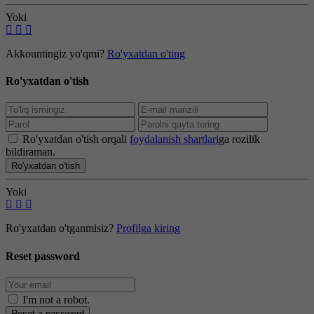
Yoki
Akkountingiz yo'qmi?
Ro'yxatdan o'ting
Ro'yxatdan o'tish
Ro'yxatdan o'tish orqali
foydalanish shartlari
ga rozilik
bildiraman.
Ro'yxatdan o'tish
Yoki
Ro'yxatdan o'tganmisiz?
Profilga kiring
Reset password
I'm not a robot
.
Reset a password