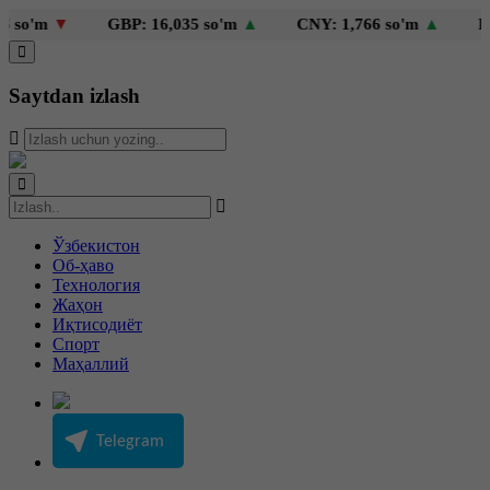
so'm
▼
GBP: 16,035 so'm
▲
CNY: 1,766 so'm
▲
KZT:
Saytdan izlash
Ўзбекистон
Об-ҳаво
Технология
Жаҳон
Иқтисодиёт
Спорт
Маҳаллий