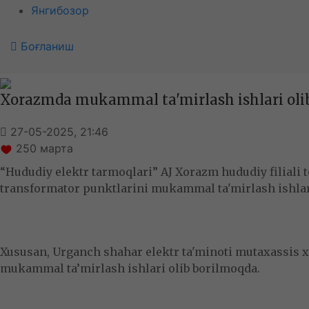
Янгибозор
Боғланиш
Xorazmda mukammal ta'mirlash ishlari oli
27-05-2025, 21:46
250
марта
“Hududiy elektr tarmoqlari” AJ Xorazm hududiy filiali
transformator punktlarini mukammal ta'mirlash ishlar
Xususan, Urganch shahar elektr ta'minoti mutaxassis x
mukammal ta’mirlash ishlari olib borilmoqda.