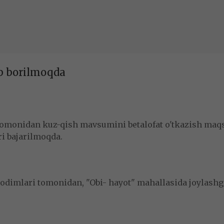
b borilmoqda
 tomonidan kuz-qish mavsumini betalofat o'tkazish maq
i bajarilmoqda.
odimlari tomonidan, "Obi- hayot" mahallasida joylashga