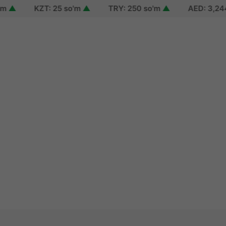
KZT: 25 so'm
▲
TRY: 250 so'm
▲
AED: 3,244 so
n
up
 password
 of use