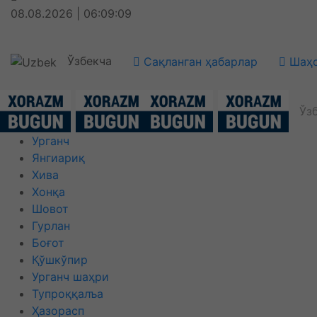
08.08.2026 | 06:09:09
Ўзбекча
Сақланган ҳабарлар
Шаҳс
Ўз
Урганч
Янгиариқ
Хива
Хонқа
Шовот
Гурлан
Боғот
Қўшкўпир
Урганч шаҳри
Тупроққалъа
Ҳазорасп