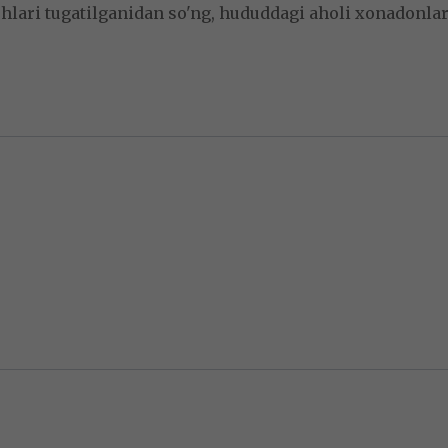
lari tugatilganidan so'ng, hududdagi aholi xonadonlari