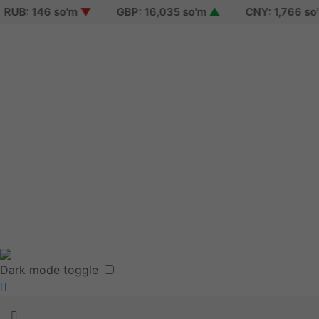
: 146 so'm
▼
GBP: 16,035 so'm
▲
CNY: 1,766 so'm
▲
Sign i
Sign 
Reset
Terms
Dark mode toggle