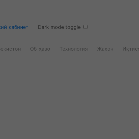
ий кабинет
Dark mode toggle
бекистон
Об-ҳаво
Технология
Жаҳон
Иқтис