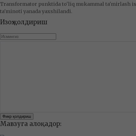
Transformator punktida to'liq mukammal ta'mirlash ish
ta'minoti yanada yaxshilandi.
Изоҳ қолдириш
Фикр қолдириш
Мавзуга алоқадор: