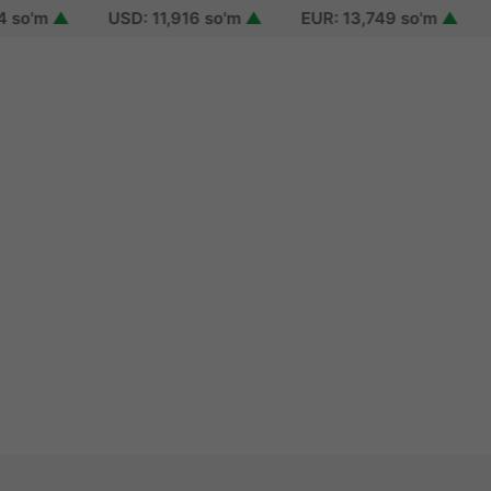
'm
▲
USD: 11,916 so'm
▲
EUR: 13,749 so'm
▲
RUB