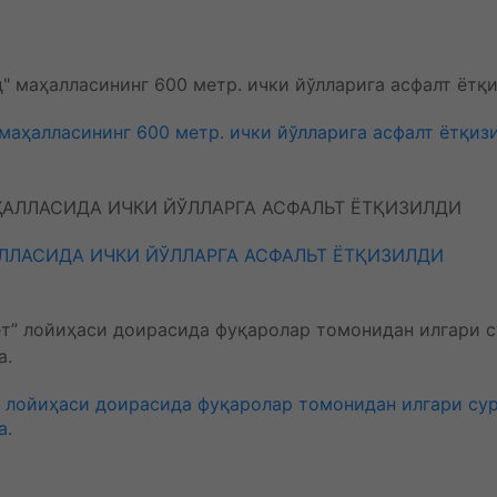
маҳалласининг 600 метр. ички йўлларига асфалт ётқиз
ЛЛАСИДА ИЧКИ ЙЎЛЛАРГА АСФАЛЬТ ЁТҚИЗИЛДИ
лойиҳаси доирасида фуқаролар томонидан илгари сури
а.