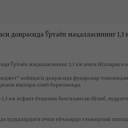
си доирасида Ўртаёп маҳалласининг 1,3 
ида Ўртаёп маҳалласининг 1,3 км ички йўлларига 
юджет” лойиҳаси доирасида фуқаролар томонидан и
тқизиш ишлари олиб борилмоқда.
а 1,3 км асфалт ётқизиш белгиланган бўлиб, пудр
да ҳудудлардаги ички кўчаларда таъмирлаш ишлар