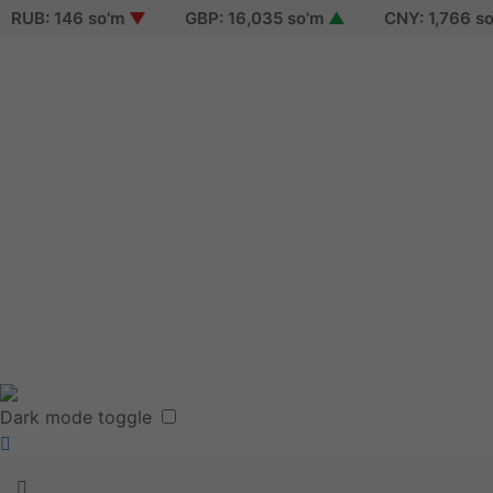
B: 146 so'm
▼
GBP: 16,035 so'm
▲
CNY: 1,766 so'm
Sign i
Sign 
Reset
Terms
Dark mode toggle