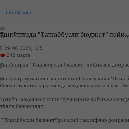
Боғланиш
Қўшкўпирда “Ташаббусли бюджет” лойиҳа
29-06-2025, 10:51
242
марта
Қўшкўпирда “Ташаббусли бюджет” лойиҳаси доирас
Қўшкўпир туманида жорий йил 1-мавсумида “Очиқ б
бўлган таклифлар асосида маҳаллаларга асфалт ё
Ўртаёп маҳалласи Ички кўчаларига лойиҳа асосид
тўлиқ бажарилди.
“Ташаббусли бюджет”да ғолиб таклифлар доираси