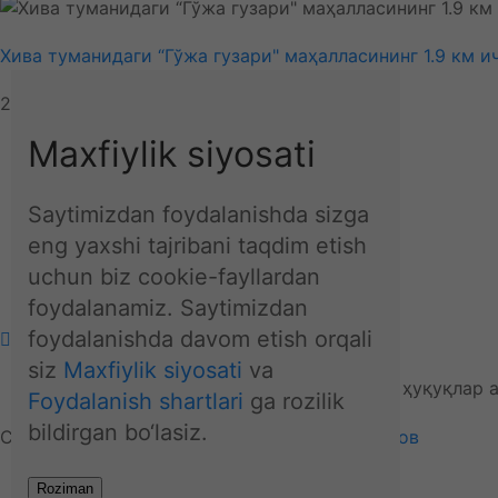
Хива туманидаги “Гўжа гузари" маҳалласининг 1.9 км и
23-06-2025, 12:04
Ўзбекистон
Maxfiylik siyosati
Об-ҳаво
Технология
Жаҳон
Saytimizdan foydalanishda sizga
Иқтисодиёт
eng yaxshi tajribani taqdim etish
Спорт
uchun biz cookie-fayllardan
Маҳаллий
foydalanamiz. Saytimizdan
foydalanishda davom etish orqali
O'zbekcha (UZ)
siz
Maxfiylik siyosati
va
© "Xorazm Bugun" - Барча ҳуқуқлар 
Foydalanish shartlari
ga rozilik
bildirgan bo‘lasiz.
Сайт яратиш ҳизмати:
Сирожиддин Эрназаров
Roziman