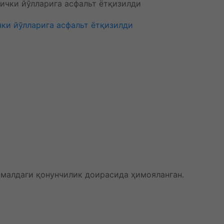
чки йўлларига асфальт ётқизилди
амалдаги қонунчилик доирасида ҳимояланган.