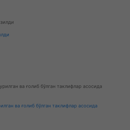
илди
лган ва ғолиб бўлган таклифлар асосида