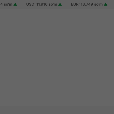
o'm
▲
USD: 11,916 so'm
▲
EUR: 13,749 so'm
▲
RU