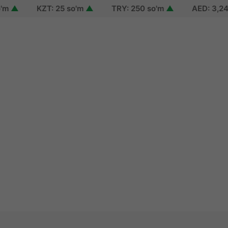
▲
KZT: 25 so'm
▲
TRY: 250 so'm
▲
AED: 3,244 s
n
up
 password
 of use