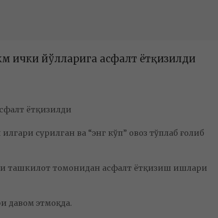
км ички йўлларига асфалт ётқизилди
асфалт ётқизилди
лгари сурилган ва “энг кўп” овоз тўплаб ғолиб
атчи ташкилот томонидан асфалт ётқизиш ишлари
и давом этмоқда.