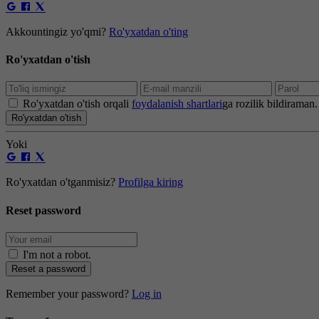
Akkountingiz yo'qmi?
Ro'yxatdan o'ting
Ro'yxatdan o'tish
Ro'yxatdan o'tish orqali
foydalanish shartlari
ga rozilik bildiraman.
Ro'yxatdan o'tish
Yoki
Ro'yxatdan o'tganmisiz?
Profilga kiring
Reset password
I'm not a robot
.
Reset a password
Remember your password?
Log in