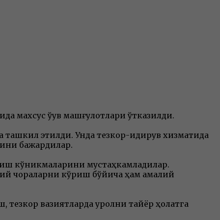
а махсус ўқув машғулотлари ўтказилди.
 ташкил этилди. Унда тезкор-қидирув хизматида
рини бажардилар.
ланиш кўникмаларини мустаҳкамладилар.
ётий чораларни кўриш бўйича ҳам амалий
, тезкор вазиятларда қуролни тайёр ҳолатга