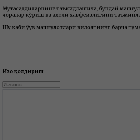
Мутасаддиларнинг таъкидлашича, бундай машғу
чоралар кўриш ва аҳоли хавфсизлигини таъминла
Шу каби ўқув машғулотлари вилоятнинг барча ту
Изоҳ қолдириш