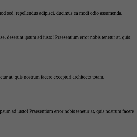
 quod sed, repellendus adipisci, ducimus ea modi odio assumenda.
e, deserunt ipsum ad iusto! Praesentium error nobis tenetur at, quis
tur at, quis nostrum facere excepturi architecto totam.
ipsum ad iusto! Praesentium error nobis tenetur at, quis nostrum facere