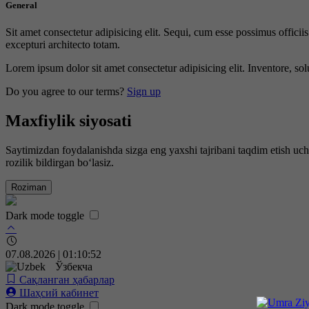
General
Sit amet consectetur adipisicing elit. Sequi, cum esse possimus offici
excepturi architecto totam.
Lorem ipsum dolor sit amet consectetur adipisicing elit. Inventore, sol
Do you agree to our terms?
Sign up
Maxfiylik siyosati
Saytimizdan foydalanishda sizga eng yaxshi tajribani taqdim etish uc
rozilik bildirgan bo‘lasiz.
Roziman
Dark mode toggle
07.08.2026 | 01:10:53
Ўзбекча
Сақланган ҳабарлар
Шаҳсий кабинет
Dark mode toggle