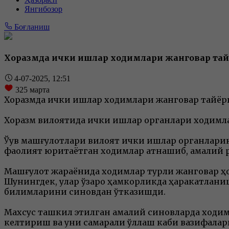
Янгибозор
Боғланиш
Хоразмда ички ишлар ходимлари жанговар та
4-07-2025, 12:51
325
марта
Хоразмда ички ишлар ходимлари жанговар тайё
Хоразм вилоятида ички ишлар органлари ходимла
Ўқув машғулотлари вилоят ички ишлар органлари
фаолият юритаётган ходимлар қатнашиб, амалий 
Машғулот жараёнида ходимлар турли жанговар ҳол
Шунингдек, улар ўзаро ҳамкорликда ҳаракатланиш
билимларини синовдан ўтказишди.
Махсус ташкил этилган амалий синовларда ходимла
келтириш ва уни самарали қўллаш каби вазифала