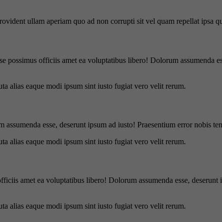
 provident ullam aperiam quo ad non corrupti sit vel quam repellat ipsa
se possimus officiis amet ea voluptatibus libero! Dolorum assumenda ess
uta alias eaque modi ipsum sint iusto fugiat vero velit rerum.
m assumenda esse, deserunt ipsum ad iusto! Praesentium error nobis tene
uta alias eaque modi ipsum sint iusto fugiat vero velit rerum.
officiis amet ea voluptatibus libero! Dolorum assumenda esse, deserunt 
uta alias eaque modi ipsum sint iusto fugiat vero velit rerum.