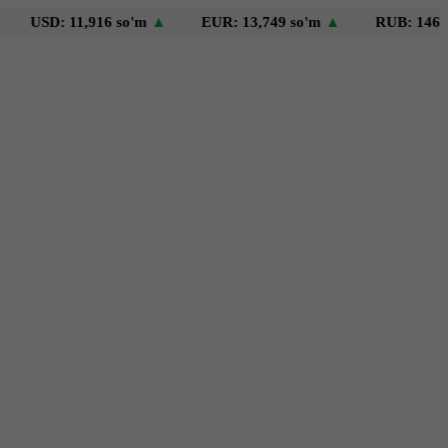
SD: 11,916 so'm
▲
EUR: 13,749 so'm
▲
RUB: 146 so'm