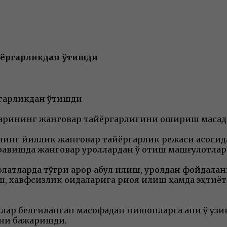
йёргарликдан ўтишди
ргарликдан ўтишди
рининг жанговар тайёргарлигини ошириш мақсадид
нинг йиллик жанговар тайёргарлик режаси асосида
равишда жанговар қуроллардан ўқ отиш машғулотла
атларда тўғри қарор қабул қилиш, қуролдан фойда
, хавфсизлик қоидаларига риоя қилиш ҳамда эҳти
р белгиланган масофадан нишонларга аниқ ўқ узиш
рни бажаришди.