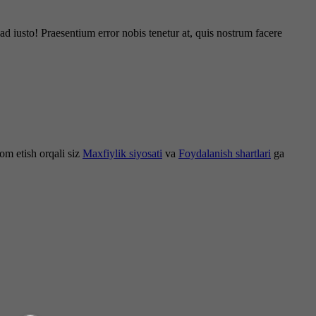
d iusto! Praesentium error nobis tenetur at, quis nostrum facere
om etish orqali siz
Maxfiylik siyosati
va
Foydalanish shartlari
ga