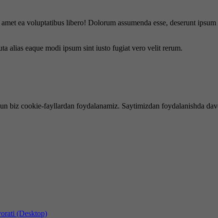
is amet ea voluptatibus libero! Dolorum assumenda esse, deserunt ipsum a
uta alias eaque modi ipsum sint iusto fugiat vero velit rerum.
hun biz cookie-fayllardan foydalanamiz. Saytimizdan foydalanishda dav