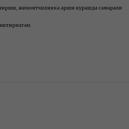
шириш, жиноятчиликка қарши курашда самарали
лаштирилган.