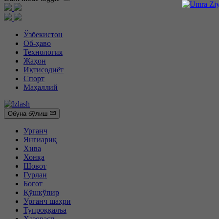
Ўзбекистон
Об-ҳаво
Технология
Жаҳон
Иқтисодиёт
Спорт
Маҳаллий
Обуна бўлиш
Урганч
Янгиариқ
Хива
Хонқа
Шовот
Гурлан
Боғот
Қўшкўпир
Урганч шаҳри
Тупроққалъа
Ҳазорасп