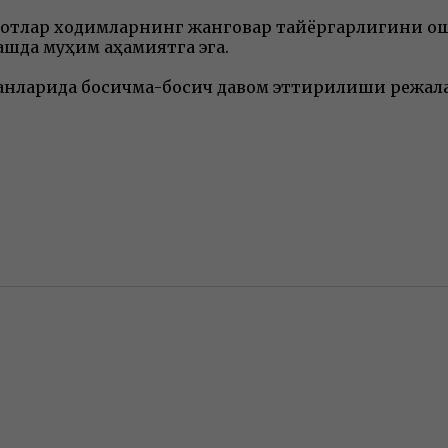
лотлар ходимларнинг жанговар тайёргарлигини о
шда муҳим аҳамиятга эга.
манларида босқичма-босқич давом эттирилиши режа