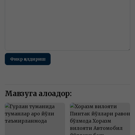
Фикр қолдириш
Мавзуга алоқадор: