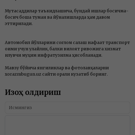
Мутасаддилар таъкидлашича, бундай ишлар босқичма-
босқич бошқа туман ва йўналишларда ҳам давом
эттирилади.
Автомобил йўлларини соғлом сақлаш нафақат транспорт
оқими учун қулайлик, балки вилоят ривожига хизмат
қилувчи муҳим инфратузилма ҳисобланади.
Мавзу бўйича янгиликлар ва фотолавҳаларни
xorazmbugun.uz сайти орқали кузатиб боринг.
Изоҳ қолдириш