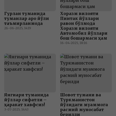
Гурлан туманида
Хоразм вилояти
туманлар аро йўли
Пинтак йўллари
таъмирланмоқда
равон бўлмоқда
Хоразм вилояти
26-06-2025, 14:19
Автомобил йўллари
бош бошқармаси ҳам
16-04-2025, 18:16
Янгиариқ туманида
Шовот тумани ва
йўллар сифатли –
Туркманистон
ҳаракат хавфсиз!
йўлидаги муаммога
расмий муносабат
3-07-2025, 14:43
берилди