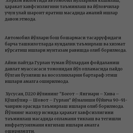
Хоразм вилоятида автомобил йўлларини яхшилаш,
ҳаракат хавфсизлигини таъминлаш ва йўловчилар
учун қулай шароит яратиш мақсадида амалий ишлар
давом этмоқда.
Автомобил йўллари бош бошқармаси тасарруфидаги
барча ташкилотларда кундалик таъмирлаш ва хизмат
кўрсатиш ишлари мунтазам равишда олиб борилмоқда.
Айни пайтда Гурлан туман Йўллардан фойдаланиш
давлат муассасаси томонидан йўл қопламасида пайдо
бўлган бузилиш ва носозликларни бартараф этиш
ишлари амалга оширилмоқда.
Хусусан, D220 йўлининг “Боғот – Янгиариқ – Хива –
Қўшкўпир – Шовот – Гурлан” йўналиши бўйича 90–91-
чақирим орасида таъмирлаш ишлари олиб борилмоқда.
Йўлнинг мазкур қисмида ҳаракат хавфсизлигини
таъминлаш мақсадида қопламани тиклаш ва тегишли
инфратузилмани янгилаш ишлари амалга
ошириляпти.