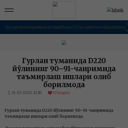
Урганч
Янгиариқ
Хива
Хонқа
Шовот
Гурлан
Боғот
Қўшкўпир
Гурлан туманида D220
йўлининг 90–91-чақиримида
таъмирлаш ишлари олиб
борилмоқда
31-07-2025, 12:10
272
марта
Гурлан туманида D220 йўлининг 90–91-чақиримида
таъмирлаш ишлари олиб борилмоқда