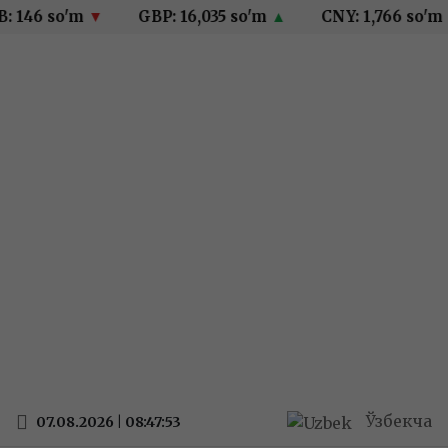
 146 so'm
▼
GBP: 16,035 so'm
▲
CNY: 1,766 so'm
Ўзбекча
07.08.2026 | 08:47:53