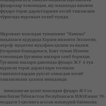
фуқаролар томонидан, шу маҳаллада яшовчи
фуқаро терак дарахтларини кесиб ташлагани
тўғрисида мурожаат келиб тушди.
Мурожаат юзасидан туманнинг "Намуна"
маҳалласи ҳудудида Хоразм вилояти Экология,
атроф-муҳитни муҳофаза қилиш ва иқлим
ўзгариши бошқармаси, Боғот туман бўлими
томонидан ўрганиш ишлари олиб борилди.
Ўрганиш ишлари давомида фуқаро Ж.У 4 туп
қуриган терак дарахтлари тегишли
ташкилотлардан рухсат олмасдан кесиб
ташлаганлик ҳолати аниқланди.
Аниқланган ҳолат юзасидан фуқаро Ж.У га
нисбатан Ўзбекистон Республикаси МЖтКнинг 79-
моддаси 1-қисмига асосан маъмурий баённома