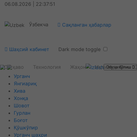
06.08.2026 | 22:37:51
Ўзбекча
Сақланган ҳабарлар
Шаҳсий кабинет
Dark mode toggle
Об-ҳаво
Технология
Жаҳон
Иқтисодиёт
С
Обуна бўлиш
Урганч
Янгиариқ
Хива
Хонқа
Шовот
Гурлан
Боғот
Қўшкўпир
Урганч шаҳри