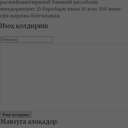
расмийлаштирилиб базавий ҳисоблаш
миқдорининг 25 баробари яъни 10 млн 300 минг
сўм жарима белгиланди
Изоҳ қолдириш
Фикр қолдириш
Мавзуга алоқадор: