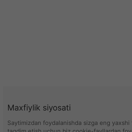
Maxfiylik siyosati
Saytimizdan foydalanishda sizga eng yaxshi t
taqdim etish uchun biz cookie-fayllardan fo