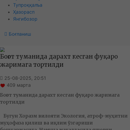
Тупроққалъа
Ҳазорасп
Янгибозор
Боғланиш
Боғот туманида дарахт кесган фуқаро
жаримага тортилди
25-08-2025, 20:51
409
марта
Боғот туманида дарахт кесган фуқаро жаримага
тортилди
Бугун Хоразм вилояти Экология, атроф-муҳитни
муҳофаза қилиш ва иқлим ўзгариши
бошқармасига, Намуна маҳалласида яшовчи