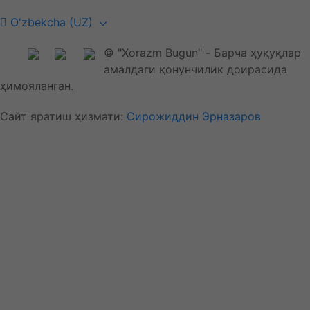
O'zbekcha (UZ)
© "Xorazm Bugun" - Барча ҳуқуқлар
амалдаги қонунчилик доирасида
ҳимояланган.
Сайт яратиш ҳизмати:
Сирожиддин Эрназаров