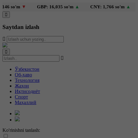
6 so'm
▼
GBP: 16,035 so'm
▲
CNY: 1,766 so'm
▲
K
Saytdan izlash
Ўзбекистон
Об-ҳаво
Технология
Жаҳон
Иқтисодиёт
Спорт
Маҳаллий
Ko'rinishni tanlash: