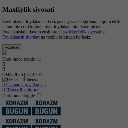
Maxfiylik siyosati
Saytimizdan foydalanishda sizga eng yaxshi tajribani taqdim etish
uchun biz cookie-fayllardan foydalanamiz. Saytimizdan
foydalanishda davom etish orqali siz
Maxfiylik siyosati
va
Foydalanish shartlari
ga rozilik bildirgan bo‘lasiz.
Roziman
Dark mode toggle
09.08.2026 | 12:37:08
Ўзбекча
Сақланган ҳабарлар
Шаҳсий кабинет
Dark mode toggle