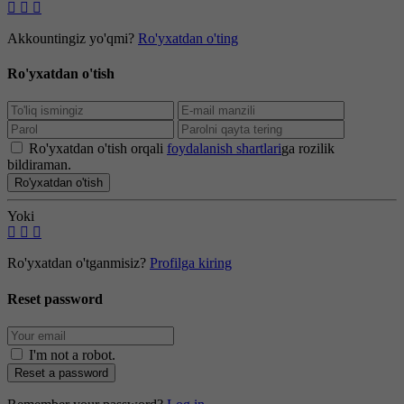
Akkountingiz yo'qmi?
Ro'yxatdan o'ting
Ro'yxatdan o'tish
Ro'yxatdan o'tish orqali
foydalanish shartlari
ga rozilik
bildiraman.
Ro'yxatdan o'tish
Yoki
Ro'yxatdan o'tganmisiz?
Profilga kiring
Reset password
I'm not a robot
.
Reset a password