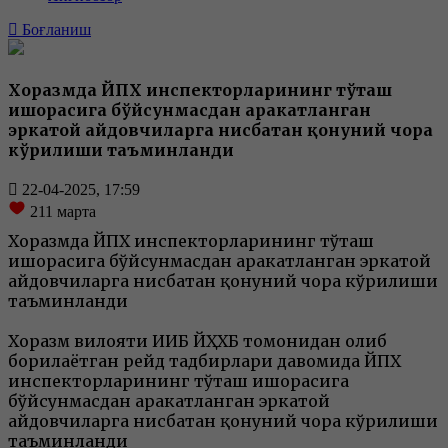
Боғланиш
Хоразмда ЙПХ инспекторларининг тўҳташ
ишорасига бўйсунмасдан ҳаракатланган
эркатой ҳайдовчиларга нисбатан қонуний чора
кўрилиши таъминланди
22-04-2025, 17:59
211
марта
Хоразмда ЙПХ инспекторларининг тўҳташ
ишорасига бўйсунмасдан ҳаракатланган эркатой
ҳайдовчиларга нисбатан қонуний чора кўрилиши
таъминланди
Хоразм вилояти ИИБ ЙҲХБ томонидан олиб
борилаётган рейд тадбирлари давомида ЙПХ
инспекторларининг тўҳташ ишорасига
бўйсунмасдан ҳаракатланган эркатой
ҳайдовчиларга нисбатан қонуний чора кўрилиши
таъминланди