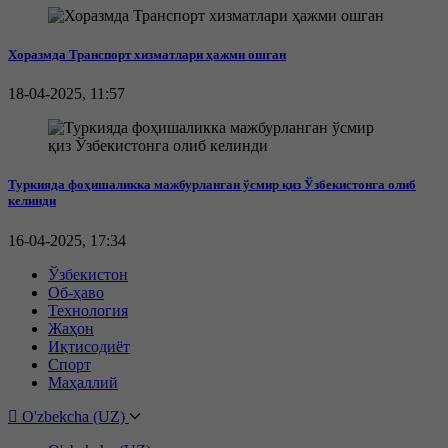
Хоразмда Транспорт хизматлари ҳажми ошган
18-04-2025, 11:57
Туркияда фоҳишаликка мажбурланган ўсмир қиз Ўзбекистонга олиб
келинди
16-04-2025, 17:34
Ўзбекистон
Об-ҳаво
Технология
Жаҳон
Иқтисодиёт
Спорт
Маҳаллий
O'zbekcha (UZ)