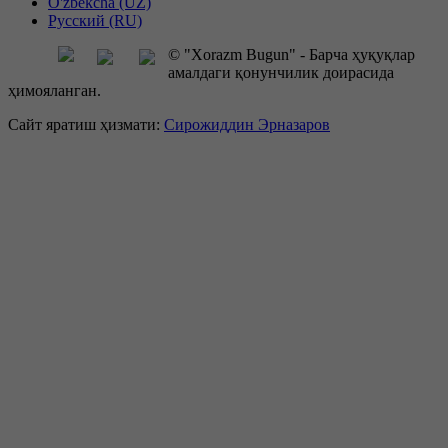
O'zbekcha (UZ)
Русский (RU)
© "Xorazm Bugun" - Барча ҳуқуқлар
амалдаги қонунчилик доирасида
ҳимояланган.
Сайт яратиш ҳизмати:
Сирожиддин Эрназаров