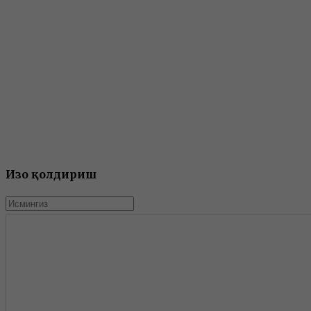
Изоҳ қолдириш