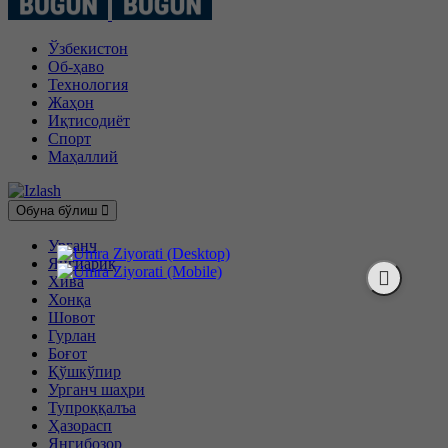
Ўзбекистон
Об-ҳаво
Технология
Жаҳон
Иқтисодиёт
Спорт
Маҳаллий
Обуна бўлиш
Урганч
Янгиариқ
Хива
Хонқа
Шовот
Гурлан
Боғот
Қўшкўпир
Урганч шаҳри
Тупроққалъа
Ҳазорасп
Янгибозор