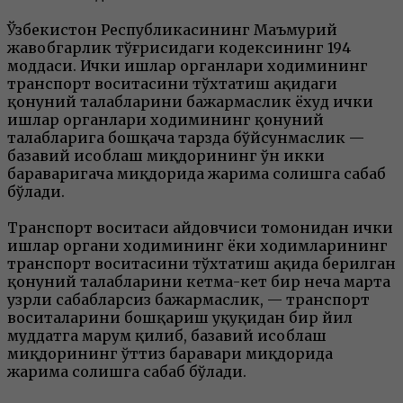
Ўзбекистон Республикасининг Маъмурий
жавобгарлик тўғрисидаги кодексининг 194
моддаси. Ички ишлар органлари ходимининг
транспорт воситасини тўхтатиш ҳақидаги
қонуний талабларини бажармаслик ёхуд ички
ишлар органлари ходимининг қонуний
талабларига бошқача тарзда бўйсунмаслик —
базавий ҳисоблаш миқдорининг ўн икки
бараваригача миқдорида жарима солишга сабаб
бўлади.
Транспорт воситаси ҳайдовчиси томонидан ички
ишлар органи ходимининг ёки ходимларининг
транспорт воситасини тўхтатиш ҳақида берилган
қонуний талабларини кетма-кет бир неча марта
узрли сабабларсиз бажармаслик, — транспорт
воситаларини бошқариш ҳуқуқидан бир йил
муддатга маҳрум қилиб, базавий ҳисоблаш
миқдорининг ўттиз баравари миқдорида
жарима солишга сабаб бўлади.