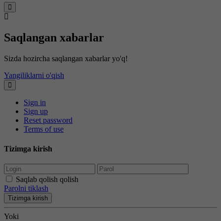
Saqlangan xabarlar
Sizda hozircha saqlangan xabarlar yo'q!
Yangiliklarni o'qish
Sign in
Sign up
Reset password
Terms of use
Tizimga kirish
Saqlab qolish qolish
Parolni tiklash
Tizimga kirish
Yoki