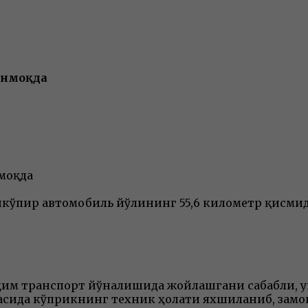
инмоқда
моқда
ўшкўпир автомобиль йўлининг 55,6 километр қисми
ҳим транспорт йўналишида жойлашгани сабабли, у
асида кўприкнинг техник ҳолати яхшиланиб, замо