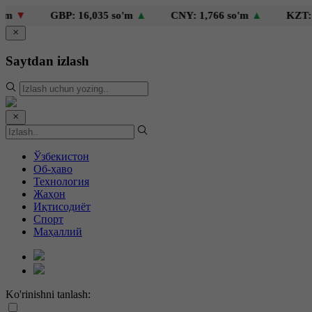
GBP: 16,035 so'm
▲
CNY: 1,766 so'm
▲
KZT: 25 so'
Saytdan izlash
Ўзбекистон
Об-ҳаво
Технология
Жаҳон
Иқтисодиёт
Спорт
Маҳаллий
Ko'rinishni tanlash: