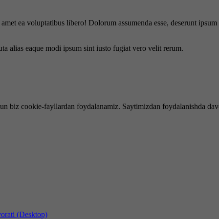
is amet ea voluptatibus libero! Dolorum assumenda esse, deserunt ipsum a
uta alias eaque modi ipsum sint iusto fugiat vero velit rerum.
hun biz cookie-fayllardan foydalanamiz. Saytimizdan foydalanishda dav