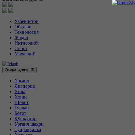
Ўзбекистон
Об-ҳаво
Технология
Жаҳон
Иқтисодиёт
Спорт
Маҳаллий
Обуна бўлиш
Урганч
Янгиариқ
Хива
Хонқа
Шовот
Гурлан
Боғот
Қўшкўпир
Урганч шаҳри
Тупроққалъа
Ҳазорасп