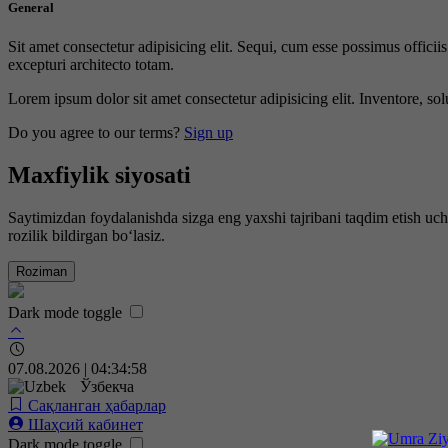
General
Sit amet consectetur adipisicing elit. Sequi, cum esse possimus offici
excepturi architecto totam.
Lorem ipsum dolor sit amet consectetur adipisicing elit. Inventore, sol
Do you agree to our terms?
Sign up
Maxfiylik siyosati
Saytimizdan foydalanishda sizga eng yaxshi tajribani taqdim etish uc
rozilik bildirgan bo‘lasiz.
Roziman
Dark mode toggle
07.08.2026 | 04:34:59
Ўзбекча
Сақланган ҳабарлар
Шаҳсий кабинет
Dark mode toggle