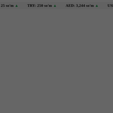
m
▲
TRY: 250 so'm
▲
AED: 3,244 so'm
▲
USD: 11,91