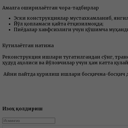
Амалга оширилаётган чора-тадбирлар
Эски конструкциялар мустахкамланиб, янги
Йўл қопламаси қайта ётқизилмоқда;
Пиёдалар хавфсизлиги учун қўшимча муҳанд
Кутилаётган натижа
Реконструкция ишлари тугатилгандан сўнг, транс
ҳудуд аҳолиси ва йўловчилар учун ҳам катта қула
Айни пайтда қурилиш ишлари босқичма-босқич д
Изоҳ қолдириш