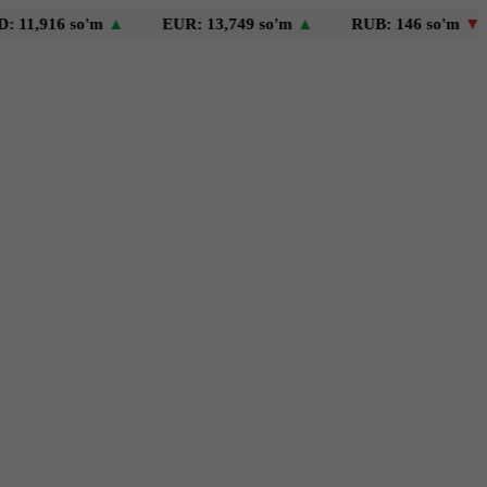
6 so'm
▲
EUR: 13,749 so'm
▲
RUB: 146 so'm
▼
GBP