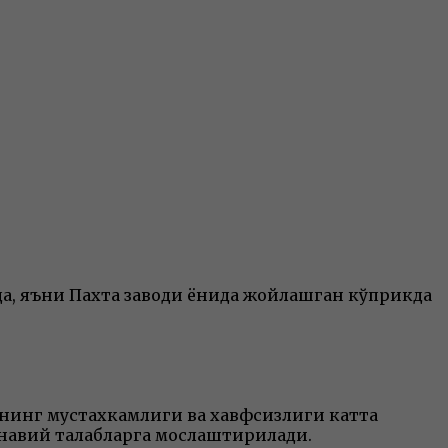
да, яъни Пахта заводи ёнида жойлашган кўприкда
нинг мустахкамлиги ва хавфсизлиги катта
навий талабларга мослаштирилади.