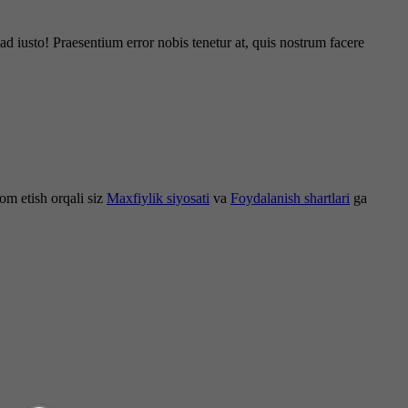
d iusto! Praesentium error nobis tenetur at, quis nostrum facere
om etish orqali siz
Maxfiylik siyosati
va
Foydalanish shartlari
ga