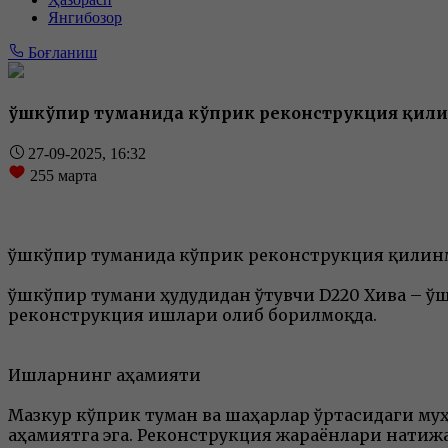
Янгибозор
Боғланиш
Қўшкўпир туманида кўприк реконструкция қил
27-09-2025, 16:32
255
марта
Қўшкўпир туманида кўприк реконструкция қилин
Қўшкўпир тумани ҳудудидан ўтувчи D220 Хива – Қ
реконструкция ишлари олиб борилмоқда.
Ишларнинг аҳамияти
Мазкур кўприк туман ва шаҳарлар ўртасидаги му
аҳамиятга эга. Реконструкция жараёнлари натиж