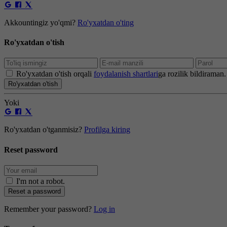
Akkountingiz yo'qmi?
Ro'yxatdan o'ting
Ro'yxatdan o'tish
Ro'yxatdan o'tish orqali
foydalanish shartlari
ga rozilik bildiraman.
Ro'yxatdan o'tish
Yoki
Ro'yxatdan o'tganmisiz?
Profilga kiring
Reset password
I'm not a robot
.
Reset a password
Remember your password?
Log in