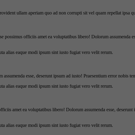
 provident ullam aperiam quo ad non corrupti sit vel quam repellat ipsa
se possimus officiis amet ea voluptatibus libero! Dolorum assumenda ess
uta alias eaque modi ipsum sint iusto fugiat vero velit rerum.
m assumenda esse, deserunt ipsum ad iusto! Praesentium error nobis tene
uta alias eaque modi ipsum sint iusto fugiat vero velit rerum.
officiis amet ea voluptatibus libero! Dolorum assumenda esse, deserunt 
uta alias eaque modi ipsum sint iusto fugiat vero velit rerum.