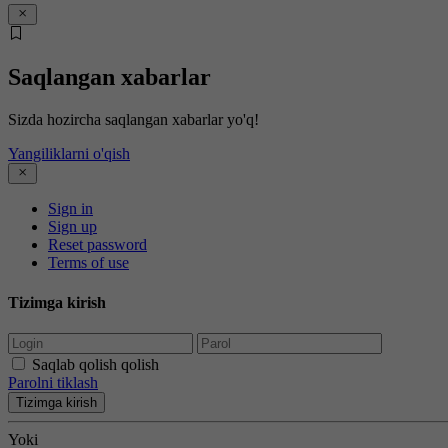
Saqlangan xabarlar
Sizda hozircha saqlangan xabarlar yo'q!
Yangiliklarni o'qish
Sign in
Sign up
Reset password
Terms of use
Tizimga kirish
Saqlab qolish qolish
Parolni tiklash
Tizimga kirish
Yoki