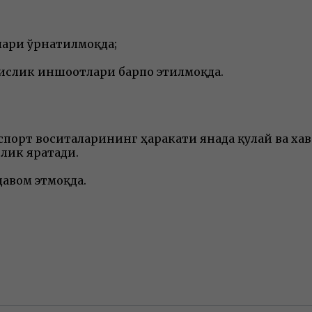
лари ўрнатилмоқда;
ислик иншоотлари барпо этилмоқда.
порт воситаларининг ҳаракати янада қулай ва хавф
йлик яратади.
авом этмоқда.