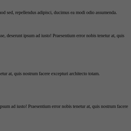
 quod sed, repellendus adipisci, ducimus ea modi odio assumenda.
e, deserunt ipsum ad iusto! Praesentium error nobis tenetur at, quis
tur at, quis nostrum facere excepturi architecto totam.
ipsum ad iusto! Praesentium error nobis tenetur at, quis nostrum facere