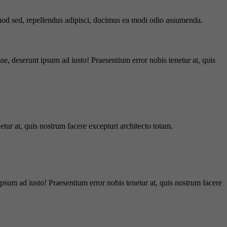
 quod sed, repellendus adipisci, ducimus ea modi odio assumenda.
e, deserunt ipsum ad iusto! Praesentium error nobis tenetur at, quis
tur at, quis nostrum facere excepturi architecto totam.
ipsum ad iusto! Praesentium error nobis tenetur at, quis nostrum facere