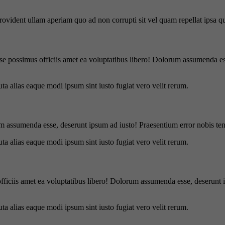
 provident ullam aperiam quo ad non corrupti sit vel quam repellat ipsa
se possimus officiis amet ea voluptatibus libero! Dolorum assumenda ess
uta alias eaque modi ipsum sint iusto fugiat vero velit rerum.
m assumenda esse, deserunt ipsum ad iusto! Praesentium error nobis tene
uta alias eaque modi ipsum sint iusto fugiat vero velit rerum.
officiis amet ea voluptatibus libero! Dolorum assumenda esse, deserunt 
uta alias eaque modi ipsum sint iusto fugiat vero velit rerum.