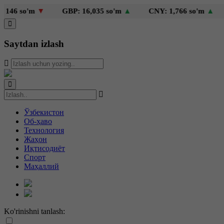
o'm
▼
GBP: 16,035 so'm
▲
CNY: 1,766 so'm
▲
KZT: 
Saytdan izlash
Ўзбекистон
Об-ҳаво
Технология
Жаҳон
Иқтисодиёт
Спорт
Маҳаллий
Ko'rinishni tanlash: