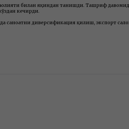
аолияти билан яқиндан танишди. Ташриф давомид
кўздан кечирди.
змда саноатни диверсификация қилиш, экспорт са