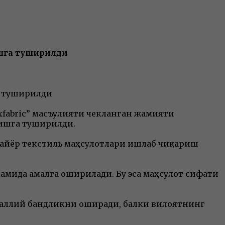
ишга туширилди
а туширилди
xfabric” масъулияти чекланган жамияти
 ишга туширилди.
тайёр текстиль маҳсулотлари ишлаб чиқариш
амида амалга оширилади. Бу эса маҳсулот сифати
ҳаллий бандликни оширади, балки вилоятнинг