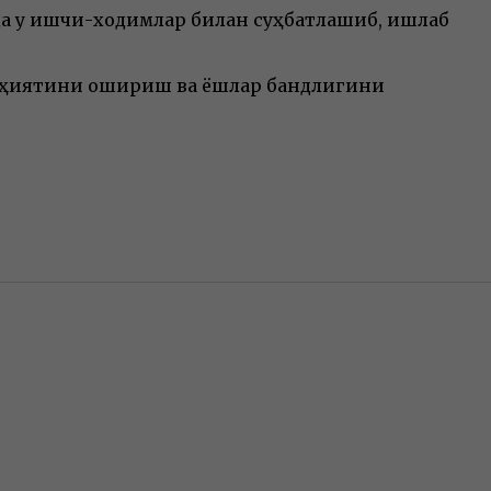
а у ишчи-ходимлар билан суҳбатлашиб, ишлаб
лоҳиятини ошириш ва ёшлар бандлигини