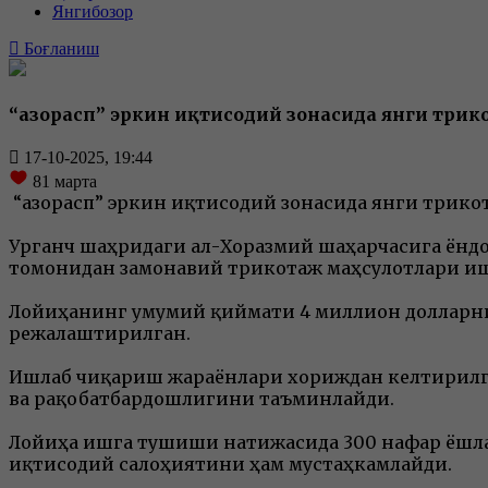
Янгибозор
Боғланиш
“Ҳазорасп” эркин иқтисодий зонасида янги тр
17-10-2025, 19:44
81
марта
“Ҳазорасп” эркин иқтисодий зонасида янги три
Урганч шаҳридаги ал-Хоразмий шаҳарчасига ёндош
томонидан замонавий трикотаж маҳсулотлари иш
Лойиҳанинг умумий қиймати 4 миллион долларни
режалаштирилган.
Ишлаб чиқариш жараёнлари хориждан келтирилган
ва рақобатбардошлигини таъминлайди.
Лойиҳа ишга тушиши натижасида 300 нафар ёшлар
иқтисодий салоҳиятини ҳам мустаҳкамлайди.