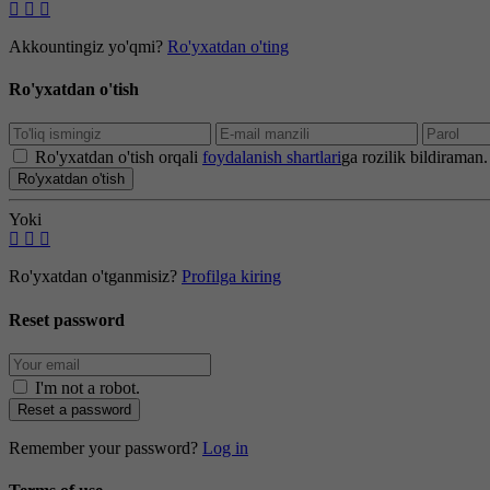
Akkountingiz yo'qmi?
Ro'yxatdan o'ting
Ro'yxatdan o'tish
Ro'yxatdan o'tish orqali
foydalanish shartlari
ga rozilik bildiraman.
Ro'yxatdan o'tish
Yoki
Ro'yxatdan o'tganmisiz?
Profilga kiring
Reset password
I'm not a robot
.
Reset a password
Remember your password?
Log in