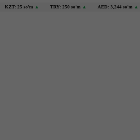
25 so'm
▲
TRY: 250 so'm
▲
AED: 3,244 so'm
▲
USD