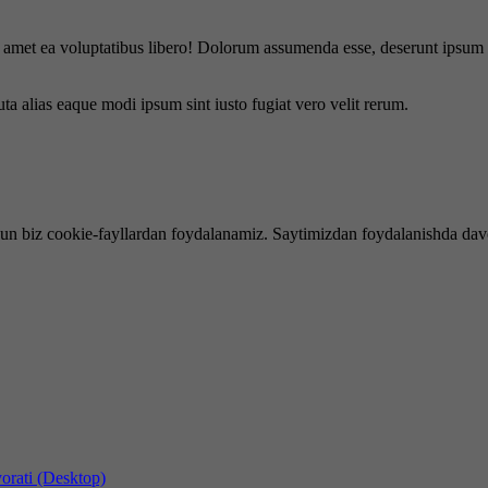
is amet ea voluptatibus libero! Dolorum assumenda esse, deserunt ipsum a
uta alias eaque modi ipsum sint iusto fugiat vero velit rerum.
hun biz cookie-fayllardan foydalanamiz. Saytimizdan foydalanishda dav