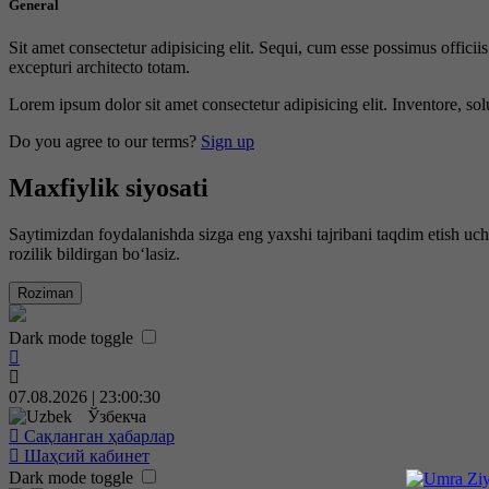
General
Sit amet consectetur adipisicing elit. Sequi, cum esse possimus offici
excepturi architecto totam.
Lorem ipsum dolor sit amet consectetur adipisicing elit. Inventore, sol
Do you agree to our terms?
Sign up
Maxfiylik siyosati
Saytimizdan foydalanishda sizga eng yaxshi tajribani taqdim etish uc
rozilik bildirgan bo‘lasiz.
Roziman
Dark mode toggle
07.08.2026 | 23:00:31
Ўзбекча
Сақланган ҳабарлар
Шаҳсий кабинет
Dark mode toggle