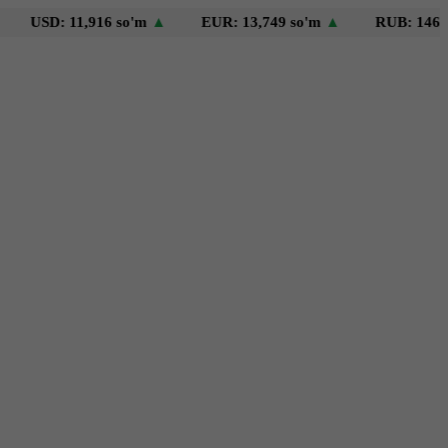
: 11,916 so'm
▲
EUR: 13,749 so'm
▲
RUB: 146 so'm
▼