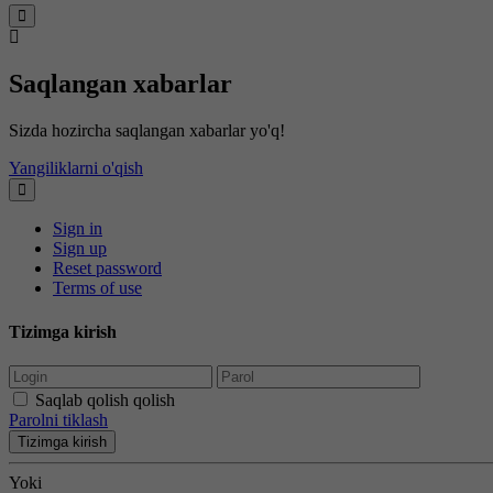
Saqlangan xabarlar
Sizda hozircha saqlangan xabarlar yo'q!
Yangiliklarni o'qish
Sign in
Sign up
Reset password
Terms of use
Tizimga kirish
Saqlab qolish qolish
Parolni tiklash
Tizimga kirish
Yoki