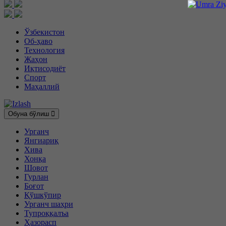
Ўзбекистон
Об-ҳаво
Технология
Жаҳон
Иқтисодиёт
Спорт
Маҳаллий
Обуна бўлиш
Урганч
Янгиариқ
Хива
Хонқа
Шовот
Гурлан
Боғот
Қўшкўпир
Урганч шаҳри
Тупроққалъа
Ҳазорасп