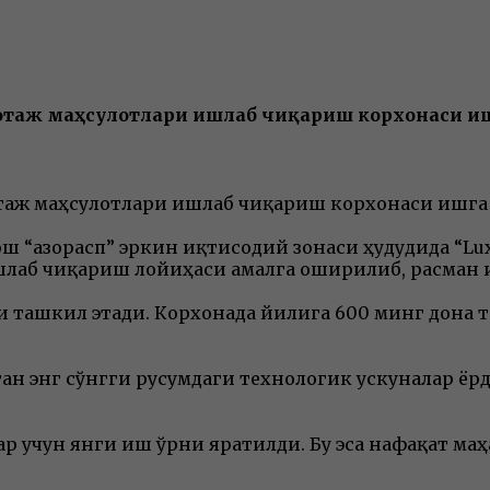
икотаж маҳсулотлари ишлаб чиқариш корхонаси 
котаж маҳсулотлари ишлаб чиқариш корхонаси ишг
 “Ҳазорасп” эркин иқтисодий зонаси ҳудудида “Lu
лаб чиқариш лойиҳаси амалга оширилиб, расман
 ташкил этади. Корхонада йилига 600 минг дона 
 энг сўнгги русумдаги технологик ускуналар ёрд
 учун янги иш ўрни яратилди. Бу эса нафақат ма