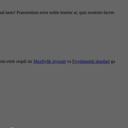
d iusto! Praesentium error nobis tenetur at, quis nostrum facere
om etish orqali siz
Maxfiylik siyosati
va
Foydalanish shartlari
ga