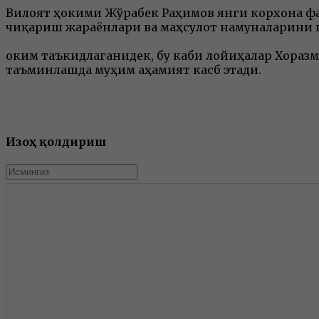
Вилоят ҳокими Жўрабек Раҳимов янги корхона ф
чиқариш жараёнлари ва маҳсулот намуналарини 
Ҳоким таъкидлаганидек, бу каби лойиҳалар Хора
таъминлашда муҳим аҳамият касб этади.
Изоҳ қолдириш