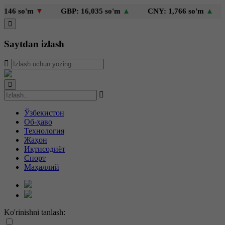
46 so'm
▼
GBP: 16,035 so'm
▲
CNY: 1,766 so'm
▲
Saytdan izlash
Ўзбекистон
Об-ҳаво
Технология
Жаҳон
Иқтисодиёт
Спорт
Маҳаллий
Ko'rinishni tanlash: