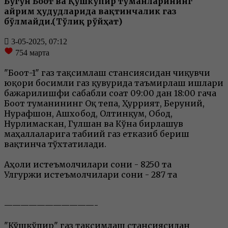
Бугун Боғот ва Қўшкўпир туманларининг
айрим ҳудудларида вақтинчалик газ
бўлмайди.(Тўлиқ рўйҳат)
3-05-2025, 07:12
754
марта
"Боғот-1" газ тақсимлаш стансиясидан чиқувчи
юқори босимли газ қувурида таъмирлаш ишлари
бажарилишфи сабабли соат 09:00 дан 18:00 гача
Боғот туманининг Оқ тепа, Ҳуррият, Беруний,
Нурафшон, Ашхобод, Олтинқум, Обод,
Нурлимаскан, Гулшан ва Кўна бирлашув
маҳаллаларига табиий газ етказиб бериш
вақтинча тўхтатилади.
Аҳоли истеъмолчилари сони - 8250 та
Улгуржи истеъмолчилари сони - 287 та
———————————-
"Қўшкўпир" газ тақсимлаш стансиясидан