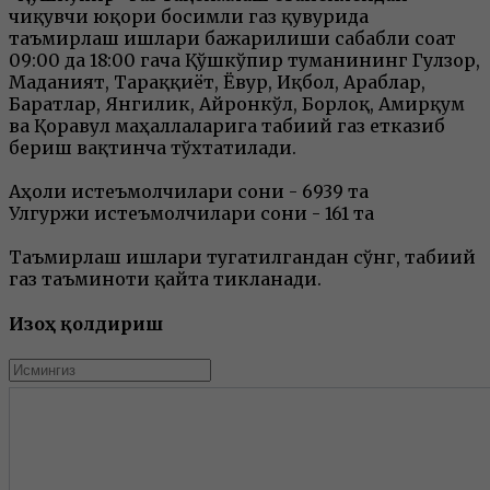
чиқувчи юқори босимли газ қувурида
таъмирлаш ишлари бажарилиши сабабли соат
09:00 да 18:00 гача Қўшкўпир туманининг Гулзор,
Маданият, Тараққиёт, Ёвғур, Иқбол, Араблар,
Баратлар, Янгилик, Айронкўл, Борлоқ, Амирқум
ва Қоравул маҳаллаларига табиий газ етказиб
бериш вақтинча тўхтатилади.
Аҳоли истеъмолчилари сони - 6939 та
Улгуржи истеъмолчилари сони - 161 та
Таъмирлаш ишлари тугатилгандан сўнг, табиий
газ таъминоти қайта тикланади.
Изоҳ қолдириш