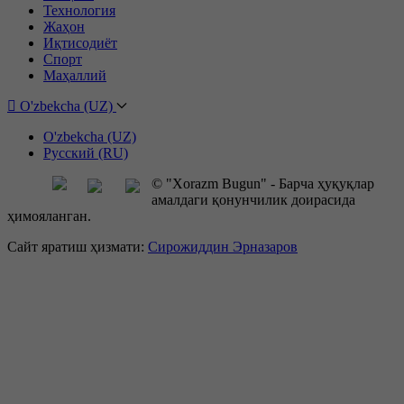
Технология
Жаҳон
Иқтисодиёт
Спорт
Маҳаллий
O'zbekcha (UZ)
O'zbekcha (UZ)
Русский (RU)
© "Xorazm Bugun" - Барча ҳуқуқлар
амалдаги қонунчилик доирасида
ҳимояланган.
Сайт яратиш ҳизмати:
Сирожиддин Эрназаров