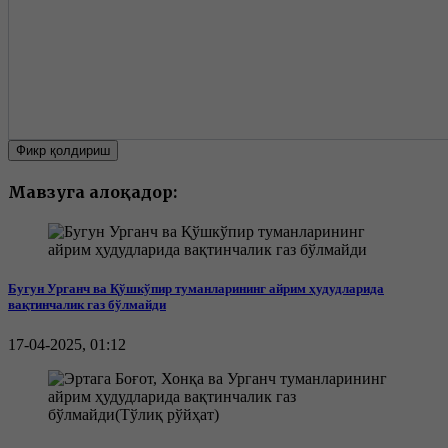
Фикр қолдириш
Мавзуга алоқадор:
Бугун Урганч ва Қўшкўпир туманларининг айрим ҳудудларида
вақтинчалик газ бўлмайди
17-04-2025, 01:12