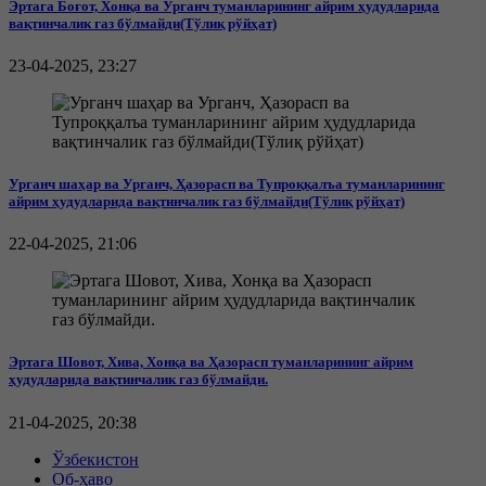
Эртага Боғот, Хонқа ва Урганч туманларининг айрим ҳудудларида
вақтинчалик газ бўлмайди(Тўлиқ рўйҳат)
23-04-2025, 23:27
Урганч шаҳар ва Урганч, Ҳазорасп ва Тупроққалъа туманларининг
айрим ҳудудларида вақтинчалик газ бўлмайди(Тўлиқ рўйҳат)
22-04-2025, 21:06
Эртага Шовот, Хива, Хонқа ва Ҳазорасп туманларининг айрим
ҳудудларида вақтинчалик газ бўлмайди.
21-04-2025, 20:38
Ўзбекистон
Об-ҳаво