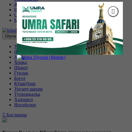
Жаҳон
Иқтисодиёт
Спорт
Маҳаллий
Обуна бўлиш
Урганч
Янгиариқ
Хива
Хонқа
Шовот
Гурлан
Боғот
Қўшкўпир
Урганч шаҳри
Тупроққалъа
Ҳазорасп
Янгибозор
Боғланиш