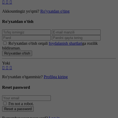
Akkountingiz yo'qmi?
Ro'yxatdan o'ting
Ro'yxatdan o'tish
Ro'yxatdan o'tish orqali
foydalanish shartlari
ga rozilik
bildiraman.
Ro'yxatdan o'tish
Yoki
Ro'yxatdan o'tganmisiz?
Profilga kiring
Reset password
I'm not a robot
.
Reset a password