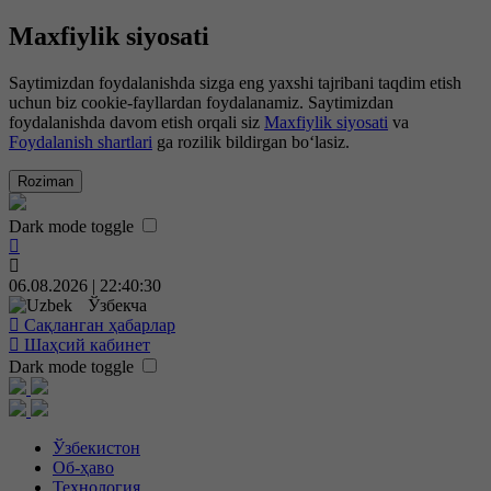
Maxfiylik siyosati
Saytimizdan foydalanishda sizga eng yaxshi tajribani taqdim etish
uchun biz cookie-fayllardan foydalanamiz. Saytimizdan
foydalanishda davom etish orqali siz
Maxfiylik siyosati
va
Foydalanish shartlari
ga rozilik bildirgan bo‘lasiz.
Roziman
Dark mode toggle
06.08.2026 | 22:40:31
Ўзбекча
Сақланган ҳабарлар
Шаҳсий кабинет
Dark mode toggle
Ўзбекистон
Об-ҳаво
Технология