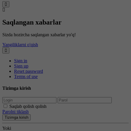
Saqlangan xabarlar
Sizda hozircha saqlangan xabarlar yo'q!
Yangiliklarni o'qish
Sign in
Sign up
Reset password
Terms of use
Tizimga kirish
Saqlab qolish qolish
Parolni tiklash
Tizimga kirish
Yoki