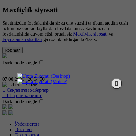
Maxfiylik siyosati
Saytimizdan foydalanishda sizga eng yaxshi tajribani taqdim etish
uchun biz cookie-fayllardan foydalanamiz. Saytimizdan
foydalanishda davom etish orqali siz
Maxfiylik siyosati
va
Foydalanish shartlari
ga rozilik bildirgan bo‘lasiz.
Roziman
Dark mode toggle
07.08.2026 | 20:54:51
Ўзбекча
Сақланган ҳабарлар
Шаҳсий кабинет
Dark mode toggle
Ўзбекистон
Об-ҳаво
Технология