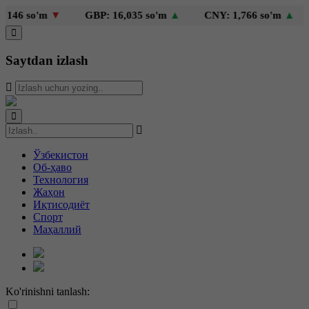
46 so'm
▼
GBP: 16,035 so'm
▲
CNY: 1,766 so'm
▲
Saytdan izlash
Ўзбекистон
Об-ҳаво
Технология
Жаҳон
Иқтисодиёт
Спорт
Маҳаллий
Ko'rinishni tanlash: