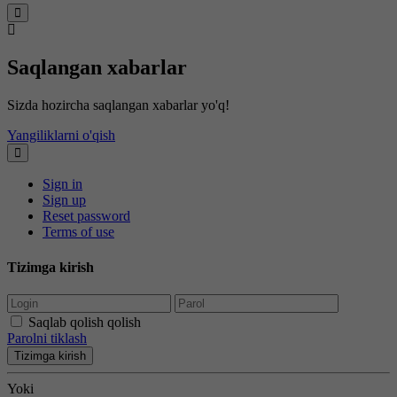
Saqlangan xabarlar
Sizda hozircha saqlangan xabarlar yo'q!
Yangiliklarni o'qish
Sign in
Sign up
Reset password
Terms of use
Tizimga kirish
Saqlab qolish qolish
Parolni tiklash
Tizimga kirish
Yoki