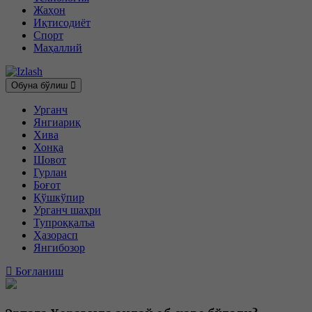
Жаҳон
Иқтисодиёт
Спорт
Маҳаллий
Обуна бўлиш
Урганч
Янгиариқ
Хива
Хонқа
Шовот
Гурлан
Боғот
Қўшкўпир
Урганч шаҳри
Тупроққалъа
Ҳазорасп
Янгибозор
Боғланиш