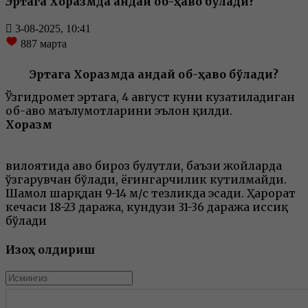
Эртага Хоразмда қандай об-ҳаво бўлади?
3-08-2025, 10:41
887
марта
Эртага Хоразмда қандай об-ҳаво бўлади?
Ўзгидромет эртага, 4 август куни кузатиладиган
об-ҳаво маълумотларини эълон қилди.
Хоразм
вилоятида ҳаво бироз булутли, баъзи жойларда
ўзгарувчан бўлади, ёғингарчилик кутилмайди.
Шамол шарқдан 9-14 м/с тезликда эсади. Ҳарорат
кечаси 18-23 даража, кундузи 31-36 даража иссиқ
бўлади
Изоҳ қолдириш