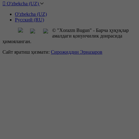
O'zbekcha (UZ)
O'zbekcha (UZ)
Русский (RU)
© "Xorazm Bugun" - Барча ҳуқуқлар
амалдаги қонунчилик доирасида
ҳимояланган.
Сайт яратиш ҳизмати:
Сирожиддин Эрназаров