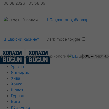
08.08.2026 | 05:58:09
Ўзбекча
Сақланган ҳабарлар
Шаҳсий кабинет
Dark mode toggle
бекистон
Об-ҳаво
Технология
Жаҳон
Иқтис
Обуна бўлиш
Урганч
Янгиариқ
Хива
Хонқа
Шовот
Гурлан
Боғот
Қўшкўпир