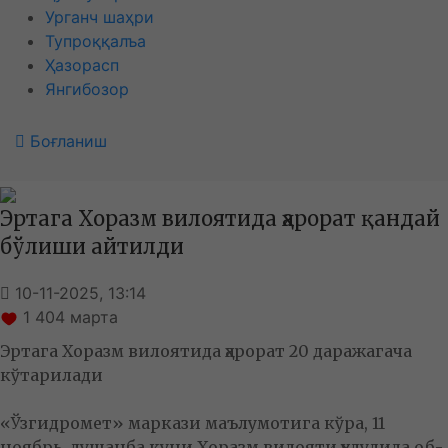
Урганч шаҳри
Тупроққалъа
Ҳазорасп
Янгибозор
Боғланиш
Эртага Хоразм вилоятида ҳарорат қандай
бўлиши айтилди
10-11-2025, 13:14
1 404
марта
Эртага Хоразм вилоятида ҳарорат 20 даражагача
кўтарилади
«Ўзгидромет» маркази маълумотига кўра, 11
ноябрь, душанба куни Хоразм вилояти ҳудудида об-