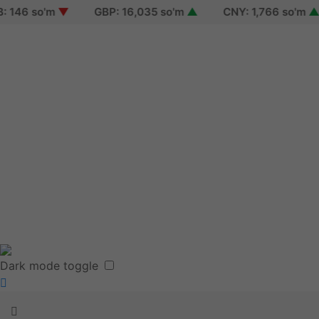
146 so'm
▼
GBP: 16,035 so'm
▲
CNY: 1,766 so'm
▲
Sign in
Sign up
Reset password
Terms of use
Dark mode toggle