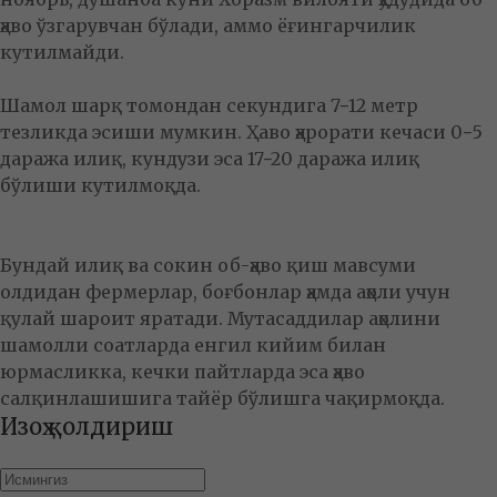
ҳаво ўзгарувчан бўлади, аммо ёғингарчилик
кутилмайди.
Шамол шарқ томондан секундига 7−12 метр
тезликда эсиши мумкин. Ҳаво ҳарорати кечаси 0−5
даража илиқ, кундузи эса 17−20 даража илиқ
бўлиши кутилмоқда.
Бундай илиқ ва сокин об-ҳаво қиш мавсуми
олдидан фермерлар, боғбонлар ҳамда аҳоли учун
қулай шароит яратади. Мутасаддилар аҳолини
шамолли соатларда енгил кийим билан
юрмасликка, кечки пайтларда эса ҳаво
салқинлашишига тайёр бўлишга чақирмоқда.
Изоҳ қолдириш