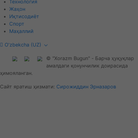
Технология
Жаҳон
Иқтисодиёт
Спорт
Маҳаллий
O'zbekcha (UZ)
© "Xorazm Bugun" - Барча ҳуқуқлар
амалдаги қонунчилик доирасида
ҳимояланган.
Сайт яратиш ҳизмати:
Сирожиддин Эрназаров