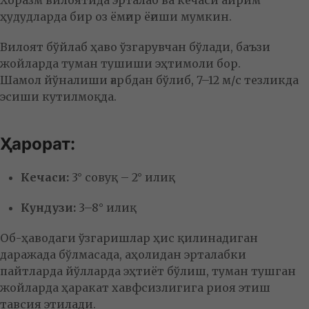
Хоразм вилоятида эрталаб ва кечаси айрим
ҳудудларда бир оз ёмғир ёғиши мумкин.
Вилоят бўйлаб ҳаво ўзгарувчан бўлади, баъзи
жойларда туман тушиши эҳтимоли бор.
Шамол йўналиши ғарбдан бўлиб, 7–12 м/с тезликда
эсиши кутилмоқда.
Ҳарорат:
Кечаси:
3° совуқ – 2° илиқ
Кундузи:
3–8° илиқ
Об-ҳаводаги ўзгаришлар ҳис қилинадиган
даражада бўлмасада, аҳолидан эрталабки
пайтларда йўлларда эҳтиёт бўлиш, туман тушган
жойларда ҳаракат хавфсизлигига риоя этиш
тавсия этилади.