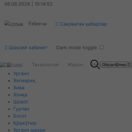
06.08.2026 | 10:14:52
Ўзбекча
Сақланган ҳабарлар
Шаҳсий кабинет
Dark mode toggle
Об-ҳаво
Технология
Жаҳон
Иқтисодиёт
С
Обуна бўлиш
Урганч
Янгиариқ
Хива
Хонқа
Шовот
Гурлан
Боғот
Қўшкўпир
Урганч шаҳри