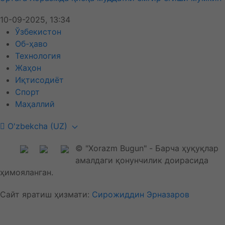
10-09-2025, 13:34
Ўзбекистон
Об-ҳаво
Технология
Жаҳон
Иқтисодиёт
Спорт
Маҳаллий
O'zbekcha (UZ)
© "Xorazm Bugun" - Барча ҳуқуқлар
амалдаги қонунчилик доирасида
ҳимояланган.
Сайт яратиш ҳизмати:
Сирожиддин Эрназаров