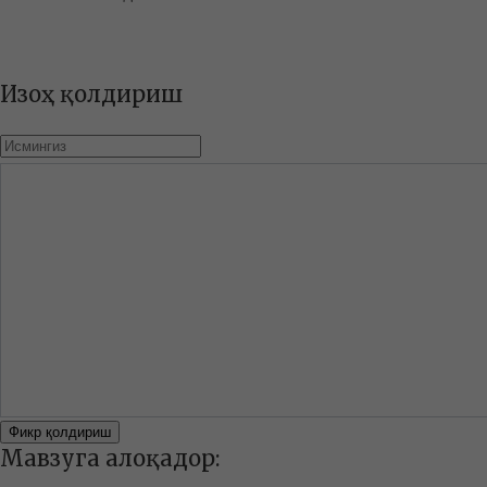
Изоҳ қолдириш
Фикр қолдириш
Мавзуга алоқадор: