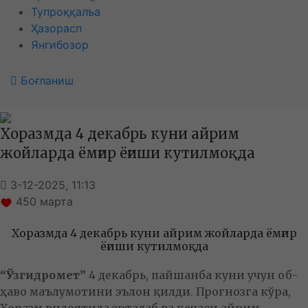
Тупроққалъа
Ҳазорасп
Янгибозор
Боғланиш
Хоразмда 4 декабрь куни айрим
жойларда ёмғир ёғиши кутилмоқда
3-12-2025, 11:13
450
марта
Хоразмда 4 декабрь куни айрим жойларда ёмғир
ёғиши кутилмоқда
“Ўзгидромет”
4 декабрь, пайшанба куни учун об-
ҳаво маълумотини эълон қилди. Прогнозга кўра,