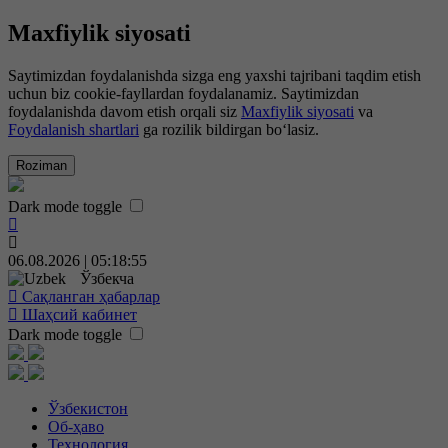
Maxfiylik siyosati
Saytimizdan foydalanishda sizga eng yaxshi tajribani taqdim etish
uchun biz cookie-fayllardan foydalanamiz. Saytimizdan
foydalanishda davom etish orqali siz
Maxfiylik siyosati
va
Foydalanish shartlari
ga rozilik bildirgan bo‘lasiz.
Roziman
Dark mode toggle
06.08.2026 | 05:18:56
Ўзбекча
Сақланган ҳабарлар
Шаҳсий кабинет
Dark mode toggle
Ўзбекистон
Об-ҳаво
Технология