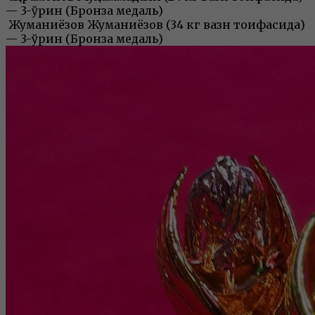
— 3-ўрин (Бронза медаль)
Жуманиёзов Жуманиёзов (34 кг вазн тоифасида)
— 3-ўрин (Бронза медаль)