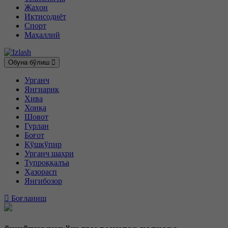
Жаҳон
Иқтисодиёт
Спорт
Маҳаллий
Обуна бўлиш
Урганч
Янгиариқ
Хива
Хонқа
Шовот
Гурлан
Боғот
Қўшкўпир
Урганч шаҳри
Тупроққалъа
Ҳазорасп
Янгибозор
Боғланиш