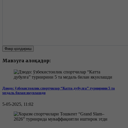
Фикр қолдириш
Мавзуга алоқадор:
Дзюдо: ўзбекистонлик спортчилар “Катта дубулға” турнирини 5 та
медаль билан якунлашди
5-05-2025, 11:02