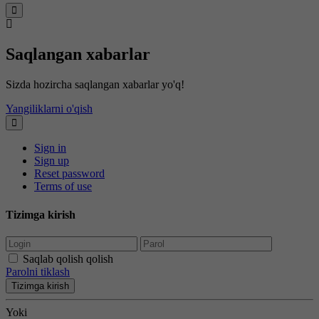
Saqlangan xabarlar
Sizda hozircha saqlangan xabarlar yo'q!
Yangiliklarni o'qish
Sign in
Sign up
Reset password
Terms of use
Tizimga kirish
Saqlab qolish qolish
Parolni tiklash
Tizimga kirish
Yoki