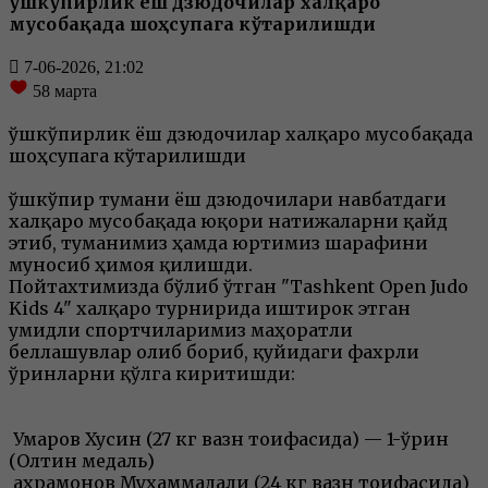
Қўшкўпирлик ёш дзюдочилар халқаро
мусобақада шоҳсупага кўтарилишди
7-06-2026, 21:02
58
марта
Қўшкўпирлик ёш дзюдочилар халқаро мусобақада
шоҳсупага кўтарилишди
Қўшкўпир тумани ёш дзюдочилари навбатдаги
халқаро мусобақада юқори натижаларни қайд
этиб, туманимиз ҳамда юртимиз шарафини
муносиб ҳимоя қилишди.
Пойтахтимизда бўлиб ўтган "Tashkent Open Judo
Kids 4" халқаро турнирида иштирок этган
умидли спортчиларимиз маҳоратли
беллашувлар олиб бориб, қуйидаги фахрли
ўринларни қўлга киритишди:
Умаров Хусин (27 кг вазн тоифасида) — 1-ўрин
(Олтин медаль)
Қаҳрамонов Муҳаммадали (24 кг вазн тоифасида)