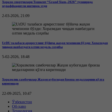
Хоразм спортчилари Тошкент “Grand Slam–2026” турнирида
муваффақиятли иштирок этди
2-03-2026, 21:09
UrDU талабаси армрестлинг бўйича жаҳон чемпиони бўлди: Хоразмдан
чиққан навбатдаги олтин медаль соҳибы
5-02-2026, 18:48
Хоразмлик самбочилар Жаҳон кубогидан бронза медалларини қўлга
киритишди
22-09-2025, 10:47
Ўзбекистон
Об-ҳаво
Технология