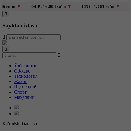
GBP: 16,008 so'm
▼
CNY: 1,761 so'm
▼
KZT: 25 s
Saytdan izlash
Ўзбекистон
Об-ҳаво
Технология
Жаҳон
Иқтисодиёт
Спорт
Маҳаллий
Ko'rinishni tanlash: