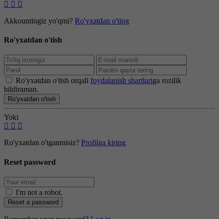
Akkountingiz yo'qmi?
Ro'yxatdan o'ting
Ro'yxatdan o'tish
Ro'yxatdan o'tish orqali
foydalanish shartlari
ga rozilik
bildiraman.
Ro'yxatdan o'tish
Yoki
Ro'yxatdan o'tganmisiz?
Profilga kiring
Reset password
I'm not a robot
.
Reset a password