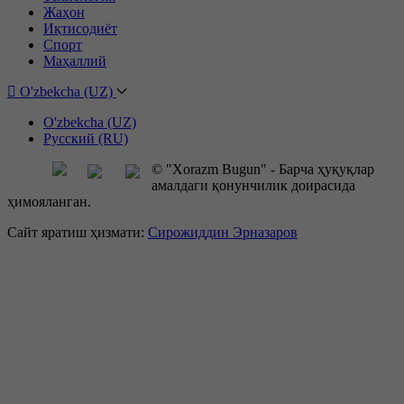
Жаҳон
Иқтисодиёт
Спорт
Маҳаллий
O'zbekcha (UZ)
O'zbekcha (UZ)
Русский (RU)
© "Xorazm Bugun" - Барча ҳуқуқлар
амалдаги қонунчилик доирасида
ҳимояланган.
Сайт яратиш ҳизмати:
Сирожиддин Эрназаров