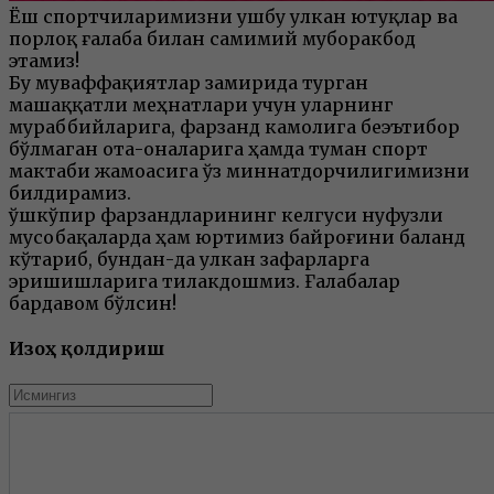
Ёш спортчиларимизни ушбу улкан ютуқлар ва
порлоқ ғалаба билан самимий муборакбод
этамиз!
Бу муваффақиятлар замирида турган
машаққатли меҳнатлари учун уларнинг
мураббийларига, фарзанд камолига беэътибор
бўлмаган ота-оналарига ҳамда туман спорт
мактаби жамоасига ўз миннатдорчилигимизни
билдирамиз.
Қўшкўпир фарзандларининг келгуси нуфузли
мусобақаларда ҳам юртимиз байроғини баланд
кўтариб, бундан-да улкан зафарларга
эришишларига тилакдошмиз. Ғалабалар
бардавом бўлсин!
Изоҳ қолдириш