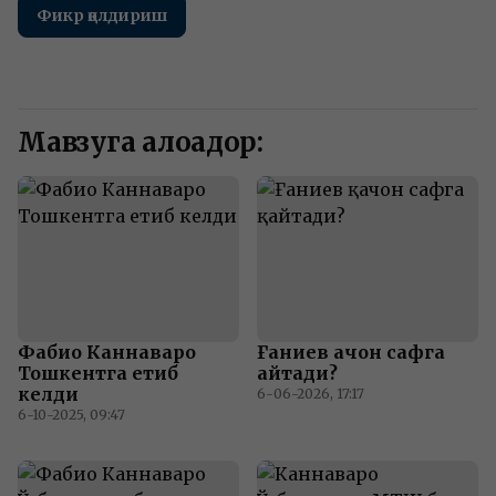
Фикр қолдириш
Мавзуга алоқадор:
Фабио Каннаваро
Ғаниев қачон сафга
Тошкентга етиб
қайтади?
келди
6-06-2026, 17:17
6-10-2025, 09:47