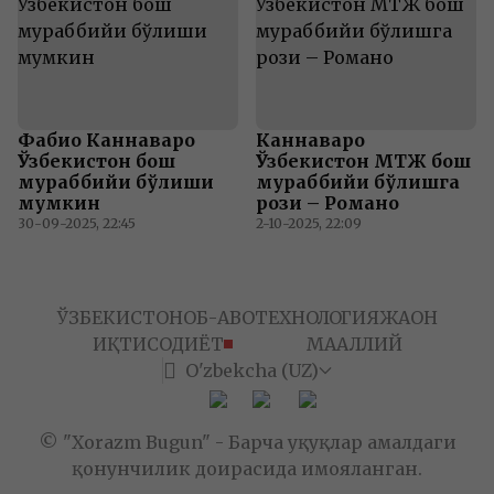
Фабио Каннаваро
Каннаваро
Ўзбекистон бош
Ўзбекистон МТЖ бош
мураббийи бўлиши
мураббийи бўлишга
мумкин
рози – Романо
30-09-2025, 22:45
2-10-2025, 22:09
ЎЗБЕКИСТОН
ОБ-ҲАВО
ТЕХНОЛОГИЯ
ЖАҲОН
ИҚТИСОДИЁТ
СПОРТ
МАҲАЛЛИЙ
O'zbekcha (UZ)
© "Xorazm Bugun" - Барча ҳуқуқлар амалдаги
қонунчилик доирасида ҳимояланган.