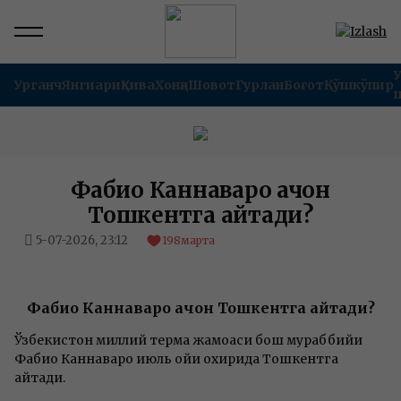
Урганч
Янгиариқ
Хива
Хонқа
Шовот
Гурлан
Боғот
Қўшкўпир
Фабио Каннаваро қачон
Тошкентга қайтади?
5-07-2026, 23:12
198
марта
Фабио Каннаваро қачон Тошкентга қайтади?
Ўзбекистон миллий терма жамоаси бош мураббийи
Фабио Каннаваро июль ойи охирида Тошкентга
қайтади.