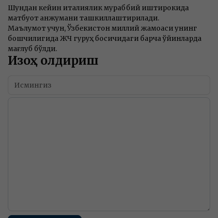
Шундан кейин италиялик мураббий иштирокида
матбуот анжумани ташкиллаштирилади.
Маълумот учун, Ўзбекистон миллий жамоаси унинг
бошчилигида ЖЧ гуруҳ босқичидаги барча ўйинларда
мағлуб бўлди.
Изоҳ қолдириш