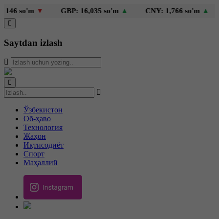
46 so'm
▼
GBP: 16,035 so'm
▲
CNY: 1,766 so'm
▲
K
Saytdan izlash
Ўзбекистон
Об-ҳаво
Технология
Жаҳон
Иқтисодиёт
Спорт
Маҳаллий