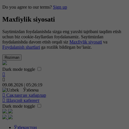
Do you agree to our terms?
Sign up
Maxfiylik siyosati
Saytimizdan foydalanishda sizga eng yaxshi tajribani taqdim etish
uchun biz cookie-fayllardan foydalanamiz. Saytimizdan
foydalanishda davom etish orqali siz
Maxfiylik siyosati
va
Foydalanish shartlari
ga rozilik bildirgan bo‘lasiz.
Roziman
Dark mode toggle
09.08.2026 | 05:26:20
Ўзбекча
Сақланган ҳабарлар
Шаҳсий кабинет
Dark mode toggle
Ўзбекистон