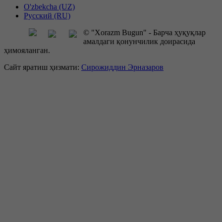
O'zbekcha (UZ)
Русский (RU)
© "Xorazm Bugun" - Барча ҳуқуқлар
амалдаги қонунчилик доирасида
ҳимояланган.
Сайт яратиш ҳизмати:
Сирожиддин Эрназаров