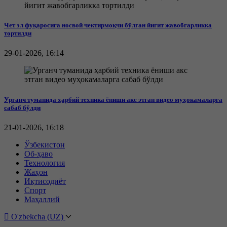
Чет эл фуқаросига носвой чектирмоқчи бўлган йигит жавобгарликка
тортилди
29-01-2026, 16:14
Урганч туманида ҳарбий техника ёниши акс этган видео муҳокамаларга
сабаб бўлди
21-01-2026, 16:18
Ўзбекистон
Об-ҳаво
Технология
Жаҳон
Иқтисодиёт
Спорт
Маҳаллий
O'zbekcha (UZ)