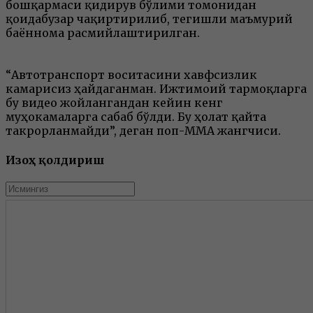
бошқармаси қидирув бўлими томонидан
қоидабузар чақиртирилиб, тегишли маъмурий
баённома расмийлаштирилган.
“Автотранспорт воситасини хавфсизлик
камарисиз ҳайдаганман. Ижтимоий тармоқларга
бу видео жойлангандан кейин кенг
муҳокамаларга сабаб бўлди. Бу ҳолат қайта
такрорланмайди”, деган поп-ММА жангчиси.
Изоҳ қолдириш