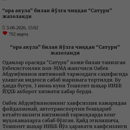
“Қора акула” билан йўлга чиққан “Сатурн”
жазоланди
3-06-2026, 15:02
702
марта
“Қора акула” билан йўлга чиққан “Сатурн”
жазоланди
Одамлар орасида "Сатурн" номи билан танилган
ўзбекистонлик поп-ММА жангчиси Оғабек
Абдумўминов ижтимоий тармоқдаги саҳифасида
улашган видеоси сабаб жаримага тортилди. Бу
ҳақда бугун, 3 июнь куни Тошкент шаҳар ИИББ
ЙҲХБ ахборот хизмати хабар берди.
​Оғабек Абдумўминовнинг хавфсизлик камаридан
фойдаланмай, автотранспортни бошқариб
кетаётганлиги ижтимоий тармоқларда кенг
муҳокамаларга сабаб бўлган. Қайд этилишича,
Тошкент шаҳар ИИББ Йўл ҳаракати хавфсизлиги