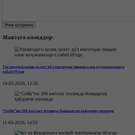
Фикр қолдириш
Мавзуга алоқадор:
Урганчдаги қизиқ ҳолат: қўл ювгичдан чиққан олов муҳокамаларга
сабаб бўлди
19-05-2026, 12:56
“Gelik”ни 200 км/соат тезликда бошқарган ҳайдовчи ушланди
11-03-2026, 14:53