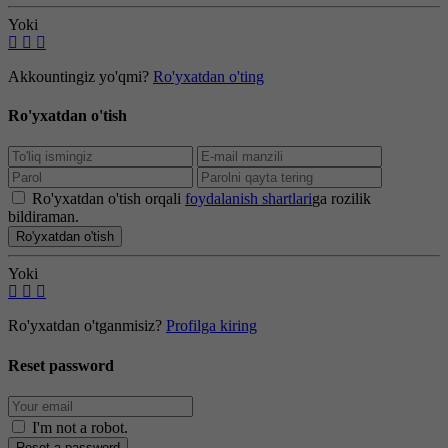
Yoki
Akkountingiz yo'qmi?
Ro'yxatdan o'ting
Ro'yxatdan o'tish
Ro'yxatdan o'tish orqali
foydalanish shartlari
ga rozilik
bildiraman.
Ro'yxatdan o'tish
Yoki
Ro'yxatdan o'tganmisiz?
Profilga kiring
Reset password
I'm not a robot
.
Reset a password