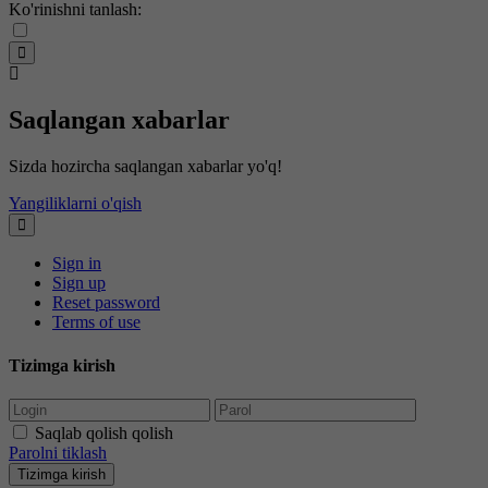
Ko'rinishni tanlash:
Saqlangan xabarlar
Sizda hozircha saqlangan xabarlar yo'q!
Yangiliklarni o'qish
Sign in
Sign up
Reset password
Terms of use
Tizimga kirish
Saqlab qolish qolish
Parolni tiklash
Tizimga kirish