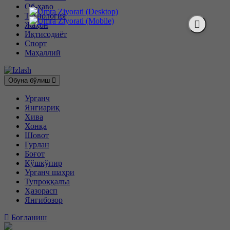
Об-ҳаво
Технология
Жаҳон
Иқтисодиёт
Спорт
Маҳаллий
Обуна бўлиш
Урганч
Янгиариқ
Хива
Хонқа
Шовот
Гурлан
Боғот
Қўшкўпир
Урганч шаҳри
Тупроққалъа
Ҳазорасп
Янгибозор
Боғланиш