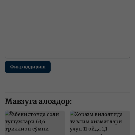
Фикр қолдириш
Мавзуга алоқадор: