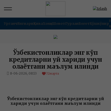
Урганч
Янгиариқ
Хива
Хонқа
Шовот
Гурлан
Боғот
Қўшкўпир
Ўзбекистонликлар энг кўп
кредитларни уй хариди учун
олаётгани маълум қилинди
8-06-2026, 08:13
72
марта
Ўзбекистонликлар энг кўп кредитларни уй
хариди учун олаётгани маълум қилинди