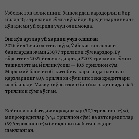
Ўзбекистон аҳолисининг банклардан қарздорлиги бир
йилда 10,5 триллион сўмга кўпайди. Кредитларнинг энг
кўп қисми уй хариди учун
олинмоқда
.
Энг кўп қарзлар уй хариди учун олинган
2026 йил 1 май ҳолатига кўра, Ўзбекистон аҳолиси
банклардан жами 230,77 триллион сўм қарздор. Бу
кўрсаткич 2025 йил мос даврида 220,3 триллион сўмни
ташкил этган. Йиллик ўсиш — 10,5 триллион сўм.
Марказий банк ҳисоб-китобига қараганда, олинган
қарзларнинг 83,9 триллион сўми ипотека кредитлари
ҳисобланади. Мазкур кўрсаткич бир йил олдингидан 4,5
триллион сўмга ўсган.
Кейинги навбатда микроқарзлар (50,1 триллион сўм),
микрокредитлар (44,3 триллион сўм) ва автокредитлар
(39,6 триллион сўм) миқдори нисбатан юқори
шаклланган.