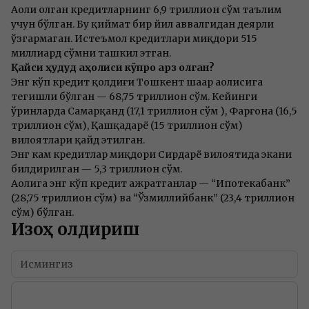
Аҳоли олган кредитларнинг 6,9 триллион сўм таълим
учун бўлган. Бу қиймат бир йил аввалгидан деярли
ўзгармаган. Истеъмол кредитлари миқдори 515
миллиард сўмни ташкил этган.
Қайси ҳудуд аҳолиси кўпроқ қарз олган?
Энг кўп кредит қолдиғи Тошкент шаҳар аҳолисига
тегишли бўлган — 68,75 триллион сўм. Кейинги
ўринларда Самарқанд (17,1 триллион сўм ), Фарғона (16,5
триллион сўм), Қашқадарё (15 триллион сўм)
вилоятлари қайд этилган.
Энг кам кредитлар миқдори Сирдарё вилоятида экани
билдирилган — 5,3 триллион сўм.
Аҳолига энг кўп кредит ажратганлар — “Ипотекабанк”
(28,75 триллион сўм) ва “Ўзмиллийбанк” (23,4 триллион
сўм) бўлган.
Изоҳ қолдириш