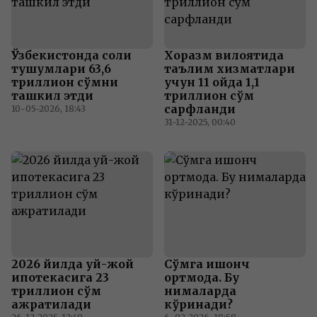
Ўзбекистонда солиқ
Хоразм вилоятида
тушумлари 63,6
таълим хизматлари
триллион сўмни
учун 11 ойда 1,1
ташкил этди
триллион сўм
сарфланди
10-05-2026, 18:43
31-12-2025, 00:40
2026 йилда уй-жой
Сўмга ишонч
ипотекасига 23
ортмоқда. Бу
триллион сўм
нималарда
ажратилади
кўринади?