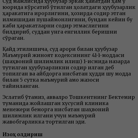
Суд мажлисида ҳуқуқбузар эркак ҳақиқатдан ҳам у
юқорида кўрсатиб ўтилган ҳолатдаги ҳуқуқбузарлик
ҳаракатига иқрорлигини, ҳозирда содир этган
қилмишидан пушаймонлигини, бундан кейин бу
каби ҳаракатларни содир этмаслигини
билдириб, суддан унга енгиллик беришни
сўраган.
Қайд этилишича, суд қарори билан ҳуқуқбузар
Маъмурий жиноят кодексининг 41-1-моддаси
(шаҳвоний шилқимлик қилиш) 1-қисмида назарда
тутилган ҳуқуқбузарликни содир қилган деб
топилган ва айбдорга нисбатан ҳудди шу модда
билан 5 сутка маъмурий қамоқ жазоси
тайинланган.
Эслатиб ўтамиз, аввалроқ Тошкентнинг Бектемир
туманида жойлашган хусусий клиника
менежери беморга нисбатан шаҳвоний
шилқимлик қилгани учун маъмурий
жавобгарликка тортилган эди.
Изоҳ қолдириш