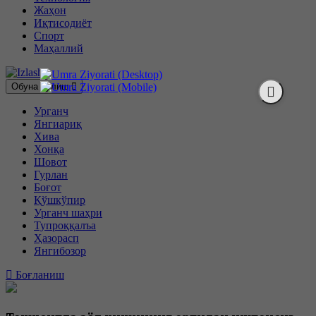
Жаҳон
Иқтисодиёт
Спорт
Маҳаллий
Обуна бўлиш
Урганч
Янгиариқ
Хива
Хонқа
Шовот
Гурлан
Боғот
Қўшкўпир
Урганч шаҳри
Тупроққалъа
Ҳазорасп
Янгибозор
Боғланиш