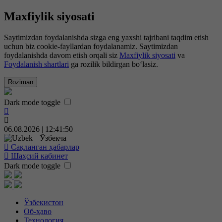
Maxfiylik siyosati
Saytimizdan foydalanishda sizga eng yaxshi tajribani taqdim etish
uchun biz cookie-fayllardan foydalanamiz. Saytimizdan
foydalanishda davom etish orqali siz
Maxfiylik siyosati
va
Foydalanish shartlari
ga rozilik bildirgan bo‘lasiz.
Roziman
Dark mode toggle
06.08.2026 | 12:41:51
Ўзбекча
Сақланган ҳабарлар
Шаҳсий кабинет
Dark mode toggle
Ўзбекистон
Об-ҳаво
Технология