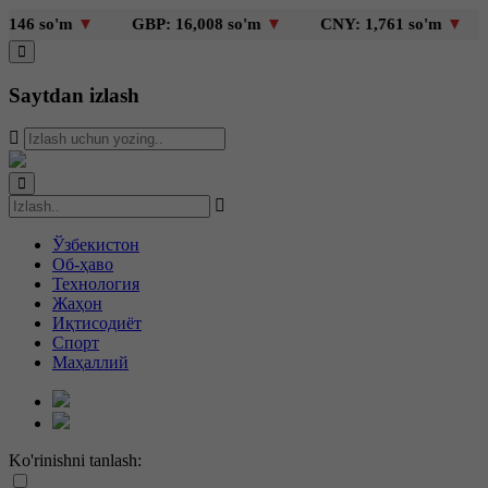
6 so'm
▼
GBP: 16,008 so'm
▼
CNY: 1,761 so'm
▼
K
Saytdan izlash
Ўзбекистон
Об-ҳаво
Технология
Жаҳон
Иқтисодиёт
Спорт
Маҳаллий
Ko'rinishni tanlash: