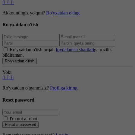
Akkountingiz yo'qmi?
Ro'yxatdan o'ting
Ro'yxatdan o'tish
Ro'yxatdan o'tish orqali
foydalanish shartlari
ga rozilik
bildiraman.
Ro'yxatdan o'tish
Yoki
Ro'yxatdan o'tganmisiz?
Profilga kiring
Reset password
I'm not a robot
.
Reset a password