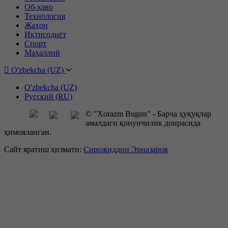
Об-ҳаво
Технология
Жаҳон
Иқтисодиёт
Спорт
Маҳаллий
O'zbekcha (UZ)
O'zbekcha (UZ)
Русский (RU)
© "Xorazm Bugun" - Барча ҳуқуқлар
амалдаги қонунчилик доирасида
ҳимояланган.
Сайт яратиш ҳизмати:
Сирожиддин Эрназаров