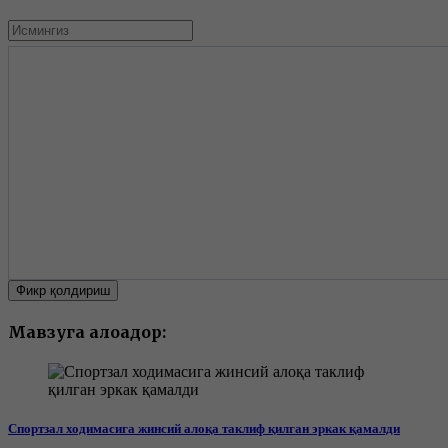
Фикр қолдириш
Мавзуга алоқадор:
Спортзал ходимасига жинсий алоқа таклиф қилган эркак қамалди