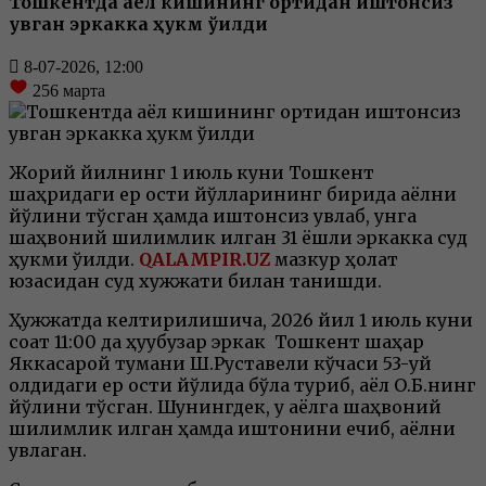
Тошкентда аёл кишининг ортидан иштонсиз
қувган эркакка ҳукм ўқилди
8-07-2026, 12:00
256
марта
Жорий йилнинг 1 июль куни Тошкент
шаҳридаги ер ости йўлларининг бирида аёлни
йўлини тўсган ҳамда иштонсиз қувлаб, унга
шаҳвоний шилқимлик қилган 31 ёшли эркакка суд
ҳукми ўқилди.
QALAMPIR.UZ
мазкур ҳолат
юзасидан суд хужжати билан танишди.
Ҳужжатда келтирилишича, 2026 йил 1 июль куни
соат 11:00 да ҳуқуқбузар эркак Тошкент шаҳар
Яккасарой тумани Ш.Руставели кўчаси 53-уй
олдидаги ер ости йўлида бўла туриб, аёл О.Б.нинг
йўлини тўсган. Шунингдек, у аёлга шаҳвоний
шилқимлик қилган ҳамда иштонини ечиб, аёлни
қувлаган.