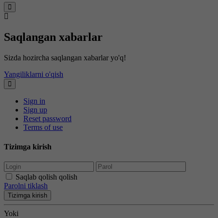
Saqlangan xabarlar
Sizda hozircha saqlangan xabarlar yo'q!
Yangiliklarni o'qish
Sign in
Sign up
Reset password
Terms of use
Tizimga kirish
Saqlab qolish qolish
Parolni tiklash
Tizimga kirish
Yoki