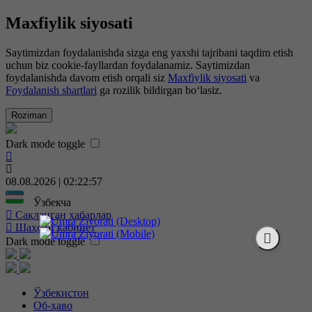
Maxfiylik siyosati
Saytimizdan foydalanishda sizga eng yaxshi tajribani taqdim etish
uchun biz cookie-fayllardan foydalanamiz. Saytimizdan
foydalanishda davom etish orqali siz
Maxfiylik siyosati
va
Foydalanish shartlari
ga rozilik bildirgan bo‘lasiz.
Roziman
Dark mode toggle
08.08.2026 | 02:22:58
Ўзбекча
Сақланган ҳабарлар
Шаҳсий кабинет
Dark mode toggle
Ўзбекистон
Об-ҳаво