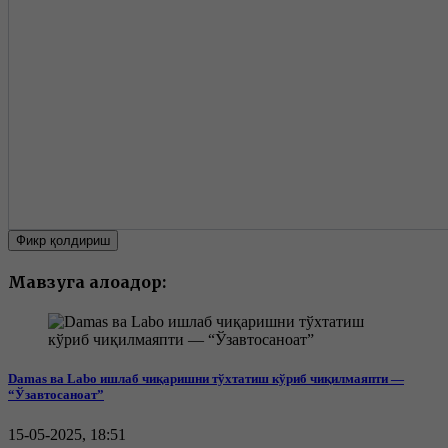
Фикр қолдириш
Мавзуга алоқадор:
Damas ва Labo ишлаб чиқаришни тўхтатиш кўриб чиқилмаяпти —
“Ўзавтосаноат”
15-05-2025, 18:51