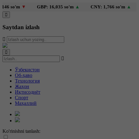
6 so'm
▼
GBP: 16,035 so'm
▲
CNY: 1,766 so'm
▲
K
Saytdan izlash
Ўзбекистон
Об-ҳаво
Технология
Жаҳон
Иқтисодиёт
Спорт
Маҳаллий
Ko'rinishni tanlash: