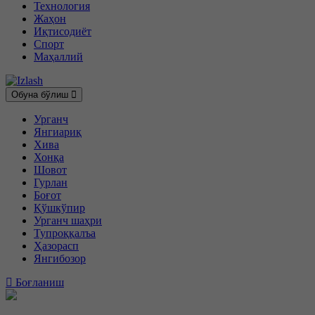
Технология
Жаҳон
Иқтисодиёт
Спорт
Маҳаллий
Обуна бўлиш
Урганч
Янгиариқ
Хива
Хонқа
Шовот
Гурлан
Боғот
Қўшкўпир
Урганч шаҳри
Тупроққалъа
Ҳазорасп
Янгибозор
Боғланиш