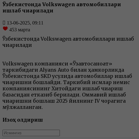
Ўзбекистонда Volkswagen автомобиллари
ишлаб чиқарилади
13-06-2025, 09:11
453
марта
Ўзбекистонда Volkswagen автомобиллари ишлаб
чиқарилади
Volkswagen компанияси «Ўзавтосаноат»
таркибидаги Alyans Auto билан ҳамкорликда
Ўзбекистонда SKD усулида автомобиллар ишлаб
чиқаришни бошлайди. Таркибий қисмлар немис
компаниясининг Хитойдаги ишлаб чиқариш
базасидан етказиб берилади. Оммавий ишлаб
чиқаришни бошлаш 2025 йилнинг IV чорагига
мўлжалланган.
Изоҳ қолдириш