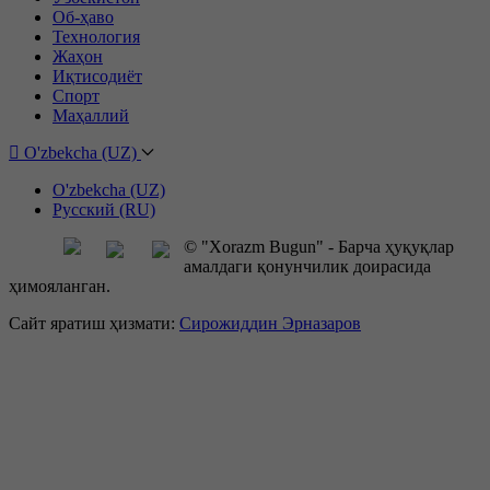
Об-ҳаво
Технология
Жаҳон
Иқтисодиёт
Спорт
Маҳаллий
O'zbekcha (UZ)
O'zbekcha (UZ)
Русский (RU)
© "Xorazm Bugun" - Барча ҳуқуқлар
амалдаги қонунчилик доирасида
ҳимояланган.
Сайт яратиш ҳизмати:
Сирожиддин Эрназаров