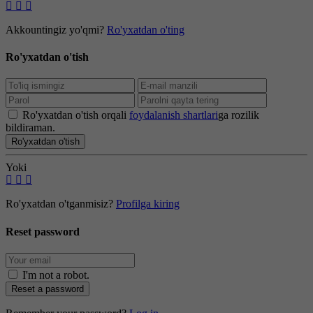
Akkountingiz yo'qmi?
Ro'yxatdan o'ting
Ro'yxatdan o'tish
Ro'yxatdan o'tish orqali
foydalanish shartlari
ga rozilik
bildiraman.
Ro'yxatdan o'tish
Yoki
Ro'yxatdan o'tganmisiz?
Profilga kiring
Reset password
I'm not a robot
.
Reset a password