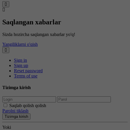
Saqlangan xabarlar
Sizda hozircha saqlangan xabarlar yo'q!
Yangiliklarni o'qish
Sign in
Sign up
Reset password
Terms of use
Tizimga kirish
Saqlab qolish qolish
Parolni tiklash
Tizimga kirish
Yoki