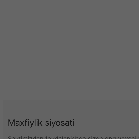
Maxfiylik siyosati
Saytimizdan foydalanishda sizga eng yaxshi t