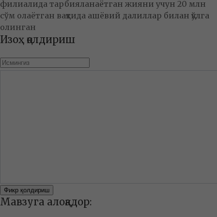
филиалида тарбияланаётган жияни учун 20 млн
сўм олаётган вақтида ашёвий далиллар билан қўлга
олинган
Изоҳ қолдириш
Фикр қолдириш
Мавзуга алоқадор: