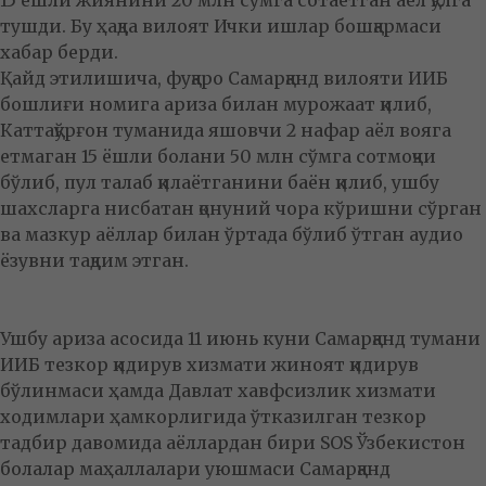
15 ёшли жиянини 20 млн сўмга сотаётган аёл қўлга
тушди. Бу ҳақда вилоят Ички ишлар бошқармаси
хабар берди.
Қайд этилишича, фуқаро Самарқанд вилояти ИИБ
бошлиғи номига ариза билан мурожаат қилиб,
Каттақўрғон туманида яшовчи 2 нафар аёл вояга
етмаган 15 ёшли болани 50 млн сўмга сотмоқчи
бўлиб, пул талаб қилаётганини баён қилиб, ушбу
шахсларга нисбатан қонуний чора кўришни сўрган
ва мазкур аёллар билан ўртада бўлиб ўтган аудио
ёзувни тақдим этган.
Ушбу ариза асосида 11 июнь куни Самарқанд тумани
ИИБ тезкор қидирув хизмати жиноят қидирув
бўлинмаси ҳамда Давлат хавфсизлик хизмати
ходимлари ҳамкорлигида ўтказилган тезкор
тадбир давомида аёллардан бири SOS Ўзбекистон
болалар маҳаллалари уюшмаси Самарқанд