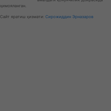
ҳимояланган.
Сайт яратиш ҳизмати:
Сирожиддин Эрназаров