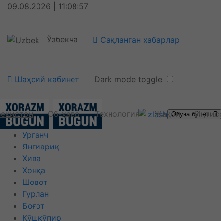
09.08.2026 | 11:08:57
Ўзбекча
Сақланган ҳабарлар
Шаҳсий кабинет
Dark mode toggle
бекистон
Об-ҳаво
Технология
Жаҳон
Иқтис
Обуна бўлиш
Урганч
Янгиариқ
Хива
Хонқа
Шовот
Гурлан
Боғот
Қўшкўпир