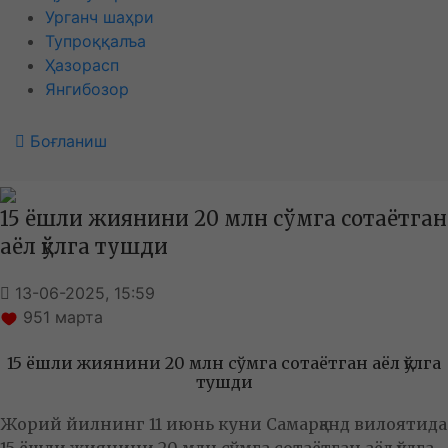
Урганч шаҳри
Тупроққалъа
Ҳазорасп
Янгибозор
Боғланиш
15 ёшли жиянини 20 млн сўмга сотаётган
аёл қўлга тушди
13-06-2025, 15:59
951
марта
15 ёшли жиянини 20 млн сўмга сотаётган аёл қўлга
тушди
Жорий йилнинг 11 июнь куни Самарқанд вилоятида