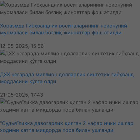
Хоразмда Гиёҳвандлик воситаларининг ноқонуний
муомаласи билан боғлиқ жиноятлар фош этилди
12-05-2025, 15:56
ДХХ чегарада миллион долларлик синтетик гиёҳванд
моддасини қўлга олди
21-05-2025, 17:43
“Судья”ликка давогарлик қилган 2 нафар ички ишлар
ходими катта миқдорда пора билан ушланди