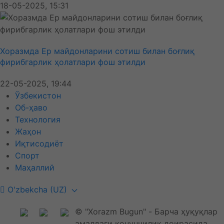
18-05-2025, 15:31
Хоразмда Ер майдонларини сотиш билан боғлиқ
фирибгарлик ҳолатлари фош этилди
22-05-2025, 19:44
Ўзбекистон
Об-ҳаво
Технология
Жаҳон
Иқтисодиёт
Спорт
Маҳаллий
O'zbekcha (UZ)
© "Xorazm Bugun" - Барча ҳуқуқлар
амалдаги қонунчилик доирасида