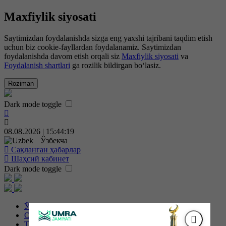
Maxfiylik siyosati
Saytimizdan foydalanishda sizga eng yaxshi tajribani taqdim etish
uchun biz cookie-fayllardan foydalanamiz. Saytimizdan
foydalanishda davom etish orqali siz
Maxfiylik siyosati
va
Foydalanish shartlari
ga rozilik bildirgan bo‘lasiz.
Roziman
Dark mode toggle
08.08.2026 | 15:44:20
Ўзбекча
Сақланган ҳабарлар
Шаҳсий кабинет
Dark mode toggle
Ўзбекистон
Об-ҳаво
Технология