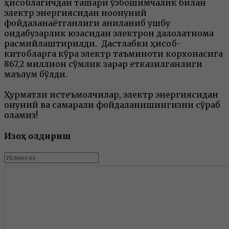
ҳисоблагичдан ташқари ўзбошимчалик билан
электр энергиясидан ноқонуний
фойдаланаётганлиги аниқланиб ушбу
қоидабузарлик юзасидан электрон далолатнома
расмийлаштирилди. Дастлабки ҳисоб-
китобларга кўра электр таъминоти корхонасига
867,2 миллион сўмлик зарар етказилганлиги
маълум бўлди.
Ҳурматли истеъмолчилар, электр энергиясидан
қонуний ва самарали фойдаланишингизни сўраб
қоламиз!
Изоҳ қолдириш