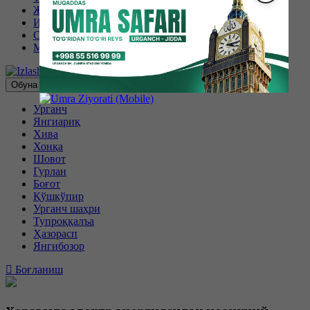
Жаҳон
Иқтисодиёт
Спорт
Маҳаллий
Обуна бўлиш
Урганч
Янгиариқ
Хива
Хонқа
Шовот
Гурлан
Боғот
Қўшкўпир
Урганч шаҳри
Тупроққалъа
Ҳазорасп
Янгибозор
Боғланиш