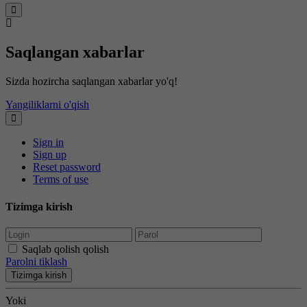
Saqlangan xabarlar
Sizda hozircha saqlangan xabarlar yo'q!
Yangiliklarni o'qish
Sign in
Sign up
Reset password
Terms of use
Tizimga kirish
Saqlab qolish qolish
Parolni tiklash
Tizimga kirish
Yoki