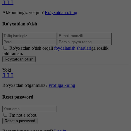
Akkountingiz yo'qmi?
Ro'yxatdan o'ting
Ro'yxatdan o'tish
Ro'yxatdan o'tish orqali
foydalanish shartlari
ga rozilik
bildiraman.
Ro'yxatdan o'tish
Yoki
Ro'yxatdan o'tganmisiz?
Profilga kiring
Reset password
I'm not a robot
.
Reset a password