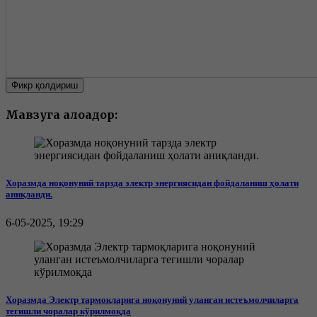
Фикр қолдириш
Мавзуга алоқадор:
Хоразмда ноқонуний тарзда электр энергиясидан фойдаланиш ҳолати
аниқланди.
6-05-2025, 19:29
Хоразмда Электр тармоқларига ноқонуний уланган истеъмолчиларга
тегишли чоралар кўрилмоқда