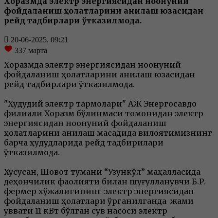
Хоразмда электр энергиясидан ноқонуний
фойдаланиш ҳолатларини аниқлаш юзасидан
рейд тадбирлари ўтказилмоқда.
20-06-2025, 09:21
337
марта
Хоразмда электр энергиясидан ноқонуний
фойдаланиш ҳолатларини аниқлаш юзасидан
рейд тадбирлари ўтказилмоқда.
"Ҳудудий электр тармоқлари" АЖ Энергосавдо
филиали Хоразм бўлинмаси томонидан электр
энергиясидан ноқонуний фойдаланиш
ҳолатларини аниқлаш мақсадида вилоятимизнинг
барча ҳудудларида рейд тадбирилари
ўтказилмоқда.
Хусусан, Шовот тумани “Узункўл” маҳалласида
деҳқончилик фаолияти билан шуғулланувчи Б.Р.
фермер хўжалигининг электр энергиясидан
фойдаланиш ҳолатлари ўрганилганда жами
қуввати 11 кВт бўлган сув насоси электр