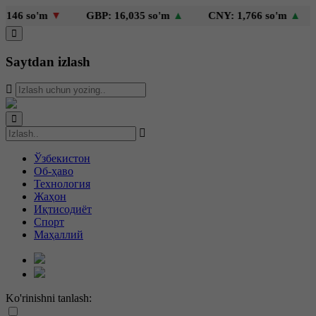
6 so'm
▼
GBP: 16,035 so'm
▲
CNY: 1,766 so'm
▲
K
Saytdan izlash
Ўзбекистон
Об-ҳаво
Технология
Жаҳон
Иқтисодиёт
Спорт
Маҳаллий
Ko'rinishni tanlash: