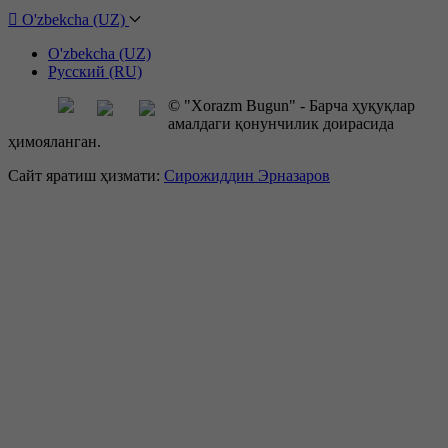
O'zbekcha (UZ)
O'zbekcha (UZ)
Русский (RU)
© "Xorazm Bugun" - Барча ҳуқуқлар
амалдаги қонунчилик доирасида
ҳимояланган.
Сайт яратиш ҳизмати:
Сирожиддин Эрназаров