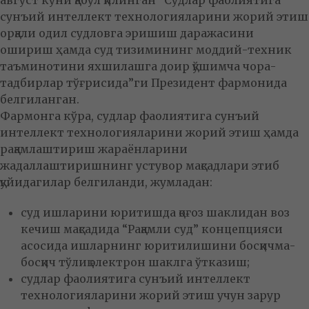
август куни қабул қилинган “Судлар фаолиятига
сунъий интеллект технологияларини жорий этиш
орқали одил судловга эришиш даражасини
ошириш ҳамда суд тизимининг моддий-техник
таъминотини яхшилашга доир қўшимча чора-
тадбирлар тўғрисида”ги Президент фармонида
белгиланган.
Фармонга кўра, судлар фаолиятига сунъий
интеллект технологияларини жорий этиш ҳамда
рақамлаштириш жараёнларини
жадаллаштиришнинг устувор мақсадлари этиб
қуйидагилар белгиланди, жумладан:
суд ишларини юритишда қоғоз шаклидан воз
кечиш мақсадида “Рақамли суд” концепцияси
асосида ишларнинг юритилишини босқичма-
босқич тўлиқ электрон шаклга ўтказиш;
судлар фаолиятига сунъий интеллект
технологияларини жорий этиш учун зарур