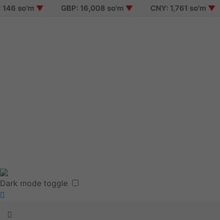
6 so'm
▼
GBP: 16,008 so'm
▼
CNY: 1,761 so'm
▼
Sign in
Sign up
Reset password
Terms of use
Dark mode toggle