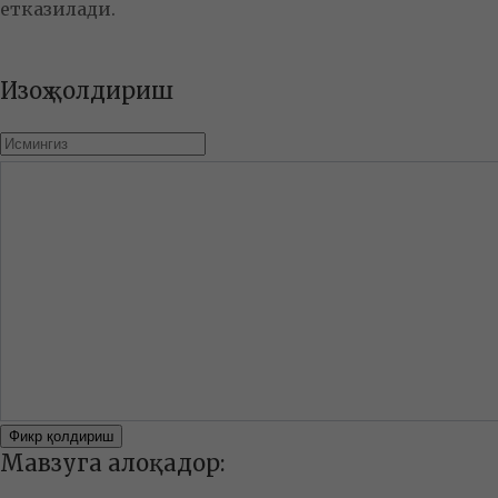
етказилади.
Изоҳ қолдириш
Фикр қолдириш
Мавзуга алоқадор: