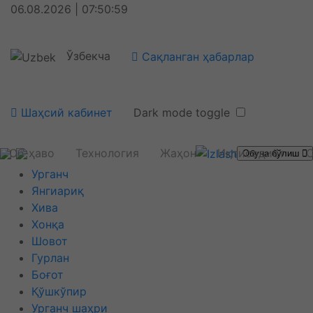
06.08.2026 | 07:51:00
Ўзбекча
Сақланган ҳабарлар
Шаҳсий кабинет
Dark mode toggle
Об-ҳаво
Технология
Жаҳон
Иқтисодиёт
С
Обуна бўлиш
Урганч
Янгиариқ
Хива
Хонқа
Шовот
Гурлан
Боғот
Қўшкўпир
Урганч шаҳри