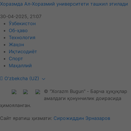
Хоразмда Ал-Хоразмий университети ташкил этилади
30-04-2025, 21:07
Ўзбекистон
Об-ҳаво
Технология
Жаҳон
Иқтисодиёт
Спорт
Маҳаллий
O'zbekcha (UZ)
© "Xorazm Bugun" - Барча ҳуқуқлар
амалдаги қонунчилик доирасида
ҳимояланган.
Сайт яратиш ҳизмати:
Сирожиддин Эрназаров