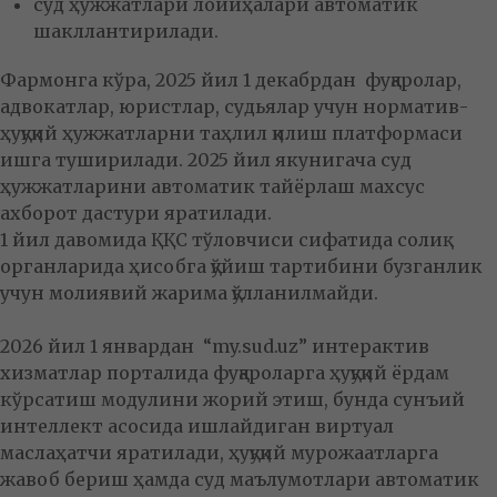
суд ҳужжатлари лойиҳалари автоматик
шакллантирилади.
Фармонга кўра, 2025 йил 1 декабрдан фуқаролар,
адвокатлар, юристлар, судьялар учун норматив-
ҳуқуқий ҳужжатларни таҳлил қилиш платформаси
ишга туширилади. 2025 йил якунигача суд
ҳужжатларини автоматик тайёрлаш махсус
ахборот дастури яратилади.
1 йил давомида ҚҚС тўловчиси сифатида солиқ
органларида ҳисобга қўйиш тартибини бузганлик
учун молиявий жарима қўлланилмайди.
2026 йил 1 январдан “my.sud.uz” интерактив
хизматлар порталида фуқароларга ҳуқуқий ёрдам
кўрсатиш модулини жорий этиш, бунда сунъий
интеллект асосида ишлайдиган виртуал
маслаҳатчи яратилади, ҳуқуқий мурожаатларга
жавоб бериш ҳамда суд маълумотлари автоматик