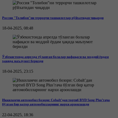
Россия "Толибон"ни террорчи ташкилотлар рўйхатидан чиқарди
18-04-2025, 08:48
Ўзбекистонда апрелда тўланган болалар нафақаси ва моддий ёрдам
ҳақида маълумот берилди
18-04-2025, 23:15
Иккиламчи автомобил бозори: Cobalt’дан тортиб BYD Song Plus’гача
бўлган бир қатор автомобилларнинг нархи арзонлашди
22-04-2025, 18:36