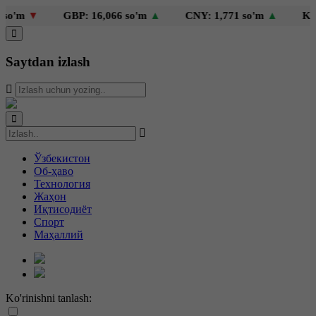
'm
▼
GBP: 16,066 so'm
▲
CNY: 1,771 so'm
▲
KZT: 
Saytdan izlash
Ўзбекистон
Об-ҳаво
Технология
Жаҳон
Иқтисодиёт
Спорт
Маҳаллий
Ko'rinishni tanlash: