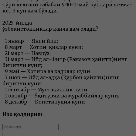
тўғри келгани сабабли 9-10-11-май кунлари кетма-
кет 3 кун дам бўлади.
2025-йилда
ўзбекистонликлар қанча дам олади?
1 январ — Янги йил;
8 март — Хотин-қизлар куни;
21 март — Наврўз;
31 март — Ийд ал-Фитр (Рамазон ҳайити)нинг
биринчи куни;
9 май — Хотира ва қадрлар куни
7 июн — Ийд ал-адҳа (Қурбон ҳайити)нинг
биринчи куни.
1 сентябр — Мустақиллик куни;
1 октябр — Ўқитувчи ва мураббийлар куни;
8 декабр — Конституция куни
Изоҳ қолдириш