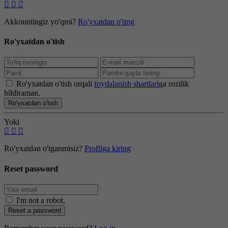
Akkountingiz yo'qmi?
Ro'yxatdan o'ting
Ro'yxatdan o'tish
Ro'yxatdan o'tish orqali
foydalanish shartlari
ga rozilik
bildiraman.
Ro'yxatdan o'tish
Yoki
Ro'yxatdan o'tganmisiz?
Profilga kiring
Reset password
I'm not a robot
.
Reset a password