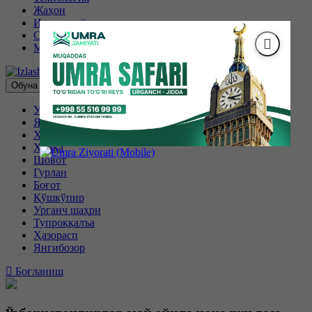
Жаҳон
Иқтисодиёт
Спорт
Маҳаллий
Обуна бўлиш
Урганч
Янгиариқ
Хива
Хонқа
Шовот
Гурлан
Боғот
Қўшкўпир
Урганч шаҳри
Тупроққалъа
Ҳазорасп
Янгибозор
Боғланиш