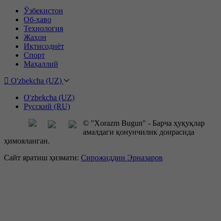
Ўзбекистон
Об-ҳаво
Технология
Жаҳон
Иқтисодиёт
Спорт
Маҳаллий
O'zbekcha (UZ)
O'zbekcha (UZ)
Русский (RU)
© "Xorazm Bugun" - Барча ҳуқуқлар
амалдаги қонунчилик доирасида
ҳимояланган.
Сайт яратиш ҳизмати:
Сирожиддин Эрназаров