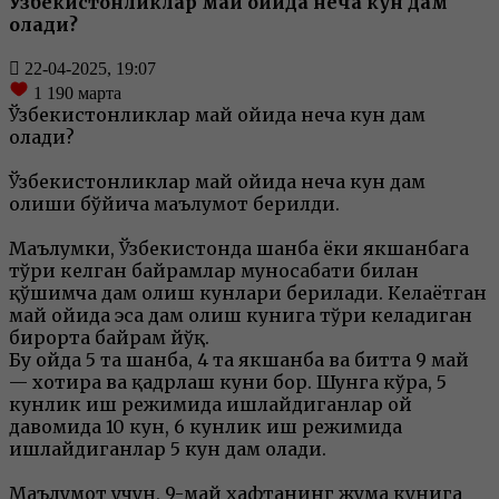
Ўзбекистонликлар май ойида неча кун дам
олади?
22-04-2025, 19:07
1 190
марта
Ўзбекистонликлар май ойида неча кун дам
олади?
Ўзбекистонликлар май ойида неча кун дам
олиши бўйича маълумот берилди.
Маълумки, Ўзбекистонда шанба ёки якшанбага
тўғри келган байрамлар муносабати билан
қўшимча дам олиш кунлари берилади. Келаётган
май ойида эса дам олиш кунига тўғри келадиган
бирорта байрам йўқ.
Бу ойда 5 та шанба, 4 та якшанба ва битта 9 май
— хотира ва қадрлаш куни бор. Шунга кўра, 5
кунлик иш режимида ишлайдиганлар ой
давомида 10 кун, 6 кунлик иш режимида
ишлайдиганлар 5 кун дам олади.
Маълумот учун, 9-май ҳафтанинг жума кунига