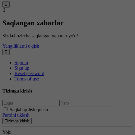
Saqlangan xabarlar
Sizda hozircha saqlangan xabarlar yo'q!
Yangiliklarni o'qish
Sign in
Sign up
Reset password
Terms of use
Tizimga kirish
Saqlab qolish qolish
Parolni tiklash
Tizimga kirish
Yoki