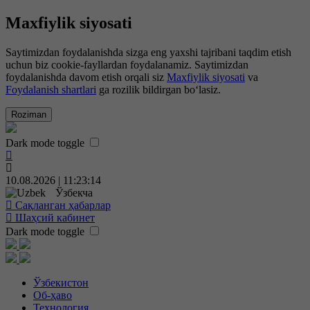
Maxfiylik siyosati
Saytimizdan foydalanishda sizga eng yaxshi tajribani taqdim etish
uchun biz cookie-fayllardan foydalanamiz. Saytimizdan
foydalanishda davom etish orqali siz
Maxfiylik siyosati
va
Foydalanish shartlari
ga rozilik bildirgan bo‘lasiz.
Roziman
Dark mode toggle
10.08.2026 | 11:23:14
Ўзбекча
Сақланган ҳабарлар
Шаҳсий кабинет
Dark mode toggle
Ўзбекистон
Об-ҳаво
Технология