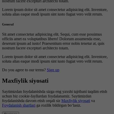
nostrum facere excepturi architecto totam.
Lorem ipsum dolor sit amet consectetur adipisicing elit. Inventore,
soluta alias eaque modi ipsum sint iusto fugiat vero velit rerum.
General
Sit amet consectetur adipisicing elit. Sequi, cum esse possimus
officiis amet ea voluptatibus libero! Dolorum assumenda esse,
deserunt ipsum ad iusto! Praesentium error nobis tenetur at, quis
nostrum facere excepturi architecto totam.
Lorem ipsum dolor sit amet consectetur adipisicing elit. Inventore,
soluta alias eaque modi ipsum sint iusto fugiat vero velit rerum.
Do you agree to our terms?
Sign up
Maxfiylik siyosati
Saytimizdan foydalanishda sizga eng yaxshi tajribani taqdim etish
uchun biz cookie-fayllardan foydalanamiz. Saytimizdan
foydalanishda davom etish orqali siz
Maxfiylik siyosati
va
Foydalanish shartlari
ga rozilik bildirgan bo‘lasiz.