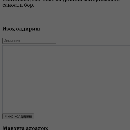
саноати бор.
Изоҳ қолдириш
Фикр қолдириш
Мавзуга алоқадор: