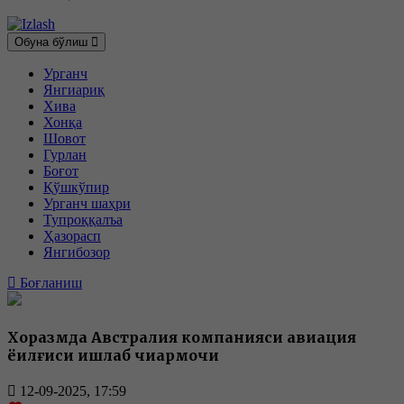
Обуна бўлиш
Урганч
Янгиариқ
Хива
Хонқа
Шовот
Гурлан
Боғот
Қўшкўпир
Урганч шаҳри
Тупроққалъа
Ҳазорасп
Янгибозор
Боғланиш
Хоразмда Австралия компанияси авиация
ёқилғиси ишлаб чиқармоқчи
12-09-2025, 17:59