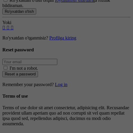
Ro'yxatdan o'tish orqali
foydalanish shartlari
ga rozilik
bildiraman.
Ro'yxatdan o'tish
Yoki
Ro'yxatdan o'tganmisiz?
Profilga kiring
Reset password
I'm not a robot
.
Reset a password
Remember your password?
Log in
Terms of use
Terms of use dolor sit amet consectetur, adipisicing elit. Recusandae
provident ullam aperiam quo ad non corrupti sit vel quam repellat
ipsa quod sed, repellendus adipisci, ducimus ea modi odio
assumenda.