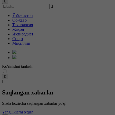
Ўзбекистон
Об-ҳаво
Технология
Жаҳон
Иқтисодиёт
Спорт
Маҳаллий
Ko'rinishni tanlash:
Saqlangan xabarlar
Sizda hozircha saqlangan xabarlar yo'q!
Yangiliklarni o'qish