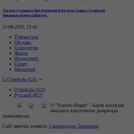
Урганч туманида йил бошидан буён неча тонна сут ишлаб
чиқарилганлиги айтилди.
11-08-2025, 12:42
Ўзбекистон
Об-ҳаво
Технология
Жаҳон
Иқтисодиёт
Спорт
Маҳаллий
O'zbekcha (UZ)
O'zbekcha (UZ)
Русский (RU)
© "Xorazm Bugun" - Барча ҳуқуқлар
амалдаги қонунчилик доирасида
ҳимояланган.
Сайт яратиш ҳизмати:
Сирожиддин Эрназаров