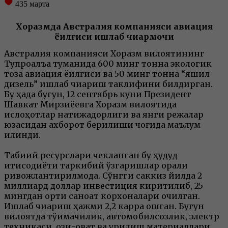
435
марта
Хоразмда Австралия компанияси авиация
ёқилғиси ишлаб чиқармоқчи
Австралия компанияси Хоразм вилоятининг
Тупроққалъа туманида 600 минг тонна экологик
тоза авиация ёқилғиси ва 50 минг тонна “яшил
дизель” ишлаб чиқариш таклифини билдирган.
Бу ҳақда бугун, 12 сентябрь куни Президент
Шавкат Мирзиёевга Хоразм вилоятида
ислоҳотлар натижадорлиги ва янги режалар
юзасидан ахборот берилиши чоғида маълум
қилинди.
Табиий ресурслари чекланган бу ҳудуд
иқтисодиёти таркибий ўзгаришлар орқали
ривожлантирилмоқда. Сўнгги саккиз йилда 2
миллиард доллар инвестиция киритилиб, 25
мингдан ортиқ саноат корхоналари очилган.
Ишлаб чиқариш ҳажми 2,2 карра ошган. Бугун
вилоятда тўқимачилик, автомобилсозлик, электр
техникаси, озиқ-овқат ва қурилиш материаллари