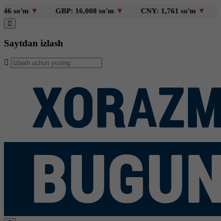
 so'm
▼
GBP: 16,008 so'm
▼
CNY: 1,761 so'm
▼
KZ
Saytdan izlash