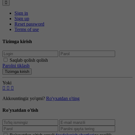
Sign in
Sign up
Reset password
Terms of use
Tizimga kirish
Saqlab qolish qolish
Parolni tiklash
Tizimga kirish
Yoki
Akkountingiz yo'qmi?
Ro'yxatdan o'ting
Ro'yxatdan o'tish