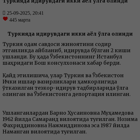
Туркияда қидирувдаги икки аёл қўлга олинди
25-09-2025, 20:41
445
марта
Туркияда қидирувдаги икки аёл қўлга олинди
Туркия одам савдоси жиноятини содир
этганликда айбланиб, қидирувда бўлган 2 киши
ушланди. Бу ҳақда Ўзбекистоннинг Истанбул
шаҳридаги Бош консулхонаси хабар берди.
Қайд этилишича, улар Туркия ва Ўзбекистон
Ички ишлар вазирликлари ҳамкорлигида
ўтказилган тезкор-қидирув тадбирларида қўлга
олинган ва Ўзбекистонга депортация қилинган.
Ушланганлардан Барно Ҳусаиновна Муҳамедова
1962 йилда Самарқанд вилоятида туғилган. Нозима
Фахриддиновна Нажмиддинова эса 1987 йилда
Наманган вилоятида туғилган.