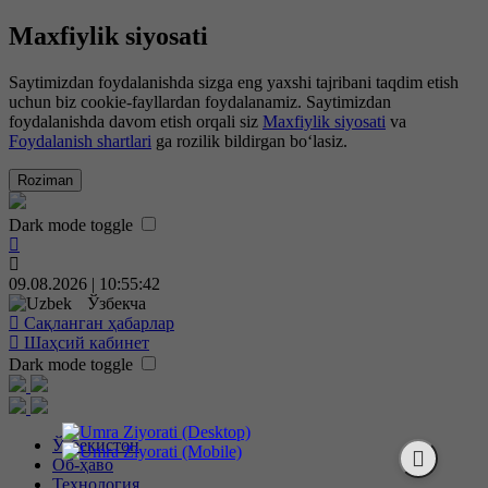
Maxfiylik siyosati
Saytimizdan foydalanishda sizga eng yaxshi tajribani taqdim etish
uchun biz cookie-fayllardan foydalanamiz. Saytimizdan
foydalanishda davom etish orqali siz
Maxfiylik siyosati
va
Foydalanish shartlari
ga rozilik bildirgan bo‘lasiz.
Roziman
Dark mode toggle
09.08.2026 | 10:55:43
Ўзбекча
Сақланган ҳабарлар
Шаҳсий кабинет
Dark mode toggle
Ўзбекистон
Об-ҳаво
Технология