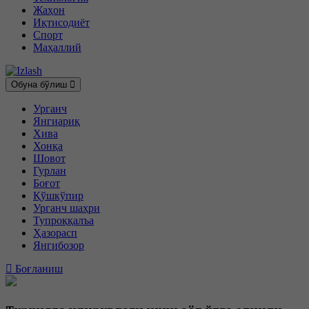
Жаҳон
Иқтисодиёт
Спорт
Маҳаллий
Обуна бўлиш
Урганч
Янгиариқ
Хива
Хонқа
Шовот
Гурлан
Боғот
Қўшкўпир
Урганч шаҳри
Тупроққалъа
Ҳазорасп
Янгибозор
Боғланиш