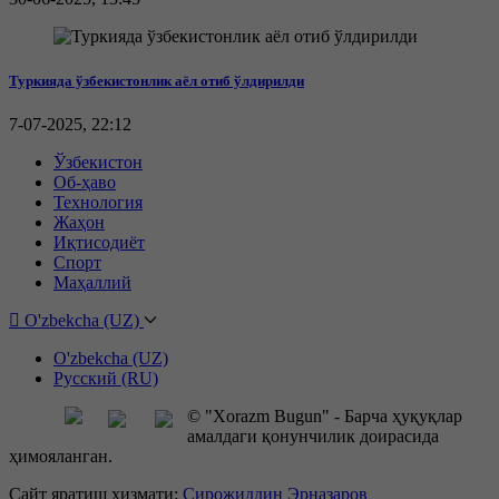
Туркияда ўзбекистонлик аёл отиб ўлдирилди
7-07-2025, 22:12
Ўзбекистон
Об-ҳаво
Технология
Жаҳон
Иқтисодиёт
Спорт
Маҳаллий
O'zbekcha (UZ)
O'zbekcha (UZ)
Русский (RU)
© "Xorazm Bugun" - Барча ҳуқуқлар
амалдаги қонунчилик доирасида
ҳимояланган.
Сайт яратиш ҳизмати:
Сирожиддин Эрназаров