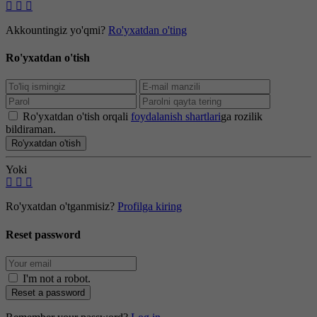
Akkountingiz yo'qmi?
Ro'yxatdan o'ting
Ro'yxatdan o'tish
Ro'yxatdan o'tish orqali
foydalanish shartlari
ga rozilik
bildiraman.
Ro'yxatdan o'tish
Yoki
Ro'yxatdan o'tganmisiz?
Profilga kiring
Reset password
I'm not a robot
.
Reset a password