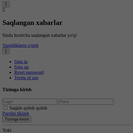
Saqlangan xabarlar
Sizda hozircha saqlangan xabarlar yo'q!
Yangiliklarni o'qish
Sign in
Sign up
Reset password
Terms of use
Tizimga kirish
Saqlab qolish qolish
Parolni tiklash
Tizimga kirish
Yoki