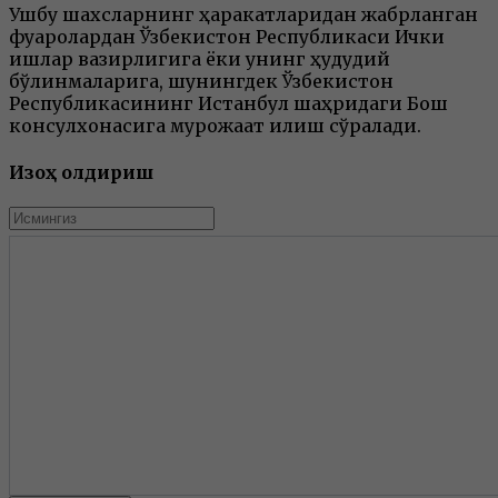
Ушбу шахсларнинг ҳаракатларидан жабрланган
фуқаролардан Ўзбекистон Республикаси Ички
ишлар вазирлигига ёки унинг ҳудудий
бўлинмаларига, шунингдек Ўзбекистон
Республикасининг Истанбул шаҳридаги Бош
консулхонасига мурожаат қилиш сўралади.
Изоҳ қолдириш