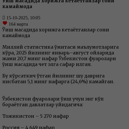
Ўқиш мақсадида хорижга кетаётганлар сони
камаймоқда
15-10-2025, 10:05
164
марта
Ўқиш мақсадида хорижга кетаётганлар сони
камаймоқда
Миллий статистика қўмитаси маълумотларига
кўра, 2025 йилнинг январь–август ойларида
жами 20,7 минг нафар Ўзбекистон фуқаролари
ўқиш мақсадида чет элга сафар қилган.
Бу кўрсаткич ўтган йилнинг шу даврига
нисбатан 5,1 минг нафарга (24,6%) камайган.
Ўзбекистон фуқаролари ўқиш учун энг кўп
бораётган давлатлар қуйидагича:
Тожикистон – 5 270 нафар
Россия – 4 649 нафар