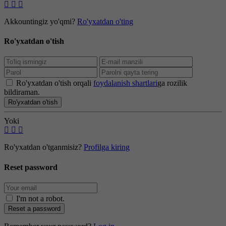
Akkountingiz yo'qmi?
Ro'yxatdan o'ting
Ro'yxatdan o'tish
Ro'yxatdan o'tish orqali
foydalanish shartlari
ga rozilik
bildiraman.
Ro'yxatdan o'tish
Yoki
Ro'yxatdan o'tganmisiz?
Profilga kiring
Reset password
I'm not a robot
.
Reset a password