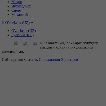
Жаҳон
Иқтисодиёт
Спорт
Маҳаллий
O'zbekcha (UZ)
O'zbekcha (UZ)
Русский (RU)
© "Xorazm Bugun" - Барча ҳуқуқлар
амалдаги қонунчилик доирасида
ҳимояланган.
Сайт яратиш ҳизмати:
Сирожиддин Эрназаров