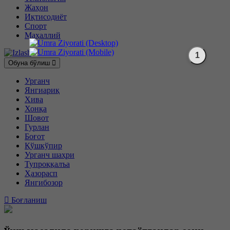
Жаҳон
Иқтисодиёт
Спорт
Маҳаллий
Обуна бўлиш
Урганч
Янгиариқ
Хива
Хонқа
Шовот
Гурлан
Боғот
Қўшкўпир
Урганч шаҳри
Тупроққалъа
Ҳазорасп
Янгибозор
Боғланиш