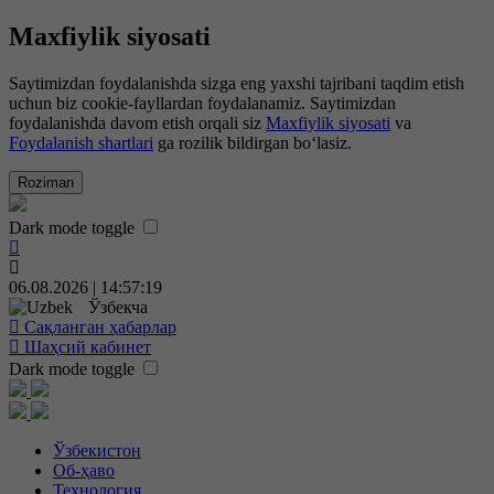
Maxfiylik siyosati
Saytimizdan foydalanishda sizga eng yaxshi tajribani taqdim etish
uchun biz cookie-fayllardan foydalanamiz. Saytimizdan
foydalanishda davom etish orqali siz
Maxfiylik siyosati
va
Foydalanish shartlari
ga rozilik bildirgan bo‘lasiz.
Roziman
Dark mode toggle
06.08.2026 | 14:57:20
Ўзбекча
Сақланган ҳабарлар
Шаҳсий кабинет
Dark mode toggle
Ўзбекистон
Об-ҳаво
Технология