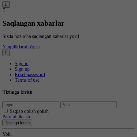
Saqlangan xabarlar
Sizda hozircha saqlangan xabarlar yo'q!
Yangiliklarni o'qish
Sign in
Sign up
Reset password
Terms of use
Tizimga kirish
Saqlab qolish qolish
Parolni tiklash
Tizimga kirish
Yoki