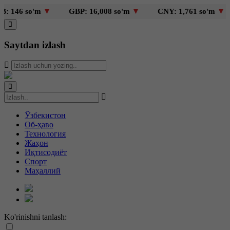
146 so'm
▼
GBP: 16,008 so'm
▼
CNY: 1,761 so'm
▼
Saytdan izlash
Ўзбекистон
Об-ҳаво
Технология
Жаҳон
Иқтисодиёт
Спорт
Маҳаллий
Ko'rinishni tanlash: