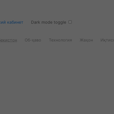
ий кабинет
Dark mode toggle
бекистон
Об-ҳаво
Технология
Жаҳон
Иқтис