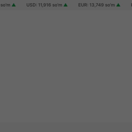
m
▲
USD: 11,916 so'm
▲
EUR: 13,749 so'm
▲
RUB: