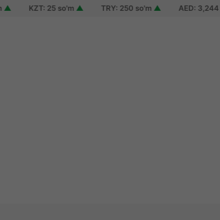
KZT: 25 so'm
▲
TRY: 250 so'm
▲
AED: 3,244 so'
n
up
 password
 of use