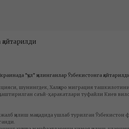
а қайтарилди
Украинада “қул” қилинганлар Ўзбекистонга қайтарилд
цияси, шунингдек, Халқаро миграция ташкилотини
лаштирилган саъй-ҳаракатлари туфайли Киев вилоят
.
алб қилиш мақсадида ушлаб турилган Ўзбекистон фу
ганди.
нинг ҳуқуқ ва манфаатларини ҳимоя қилиш, уларнин