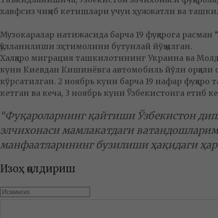
хавфсиз чиқиб кетишлари учун ҳужжатли ва ташки
Музокаралар натижасида барча 19 фуқарога расман 
қўлланилиши эҳтимолини бутунлай йўқ қилган.
Халқаро миграция ташкилотининг Украина ва Мол
куни Киевдан Кишинёвга автомобиль йўли орқали о
кўрсатилган. 2 ноябрь куни барча 19 нафар фуқа
кетган ва кеча, 3 ноябрь куни Ўзбекистонга етиб ке
“Фуқароларнинг қайтиши Ўзбекистон дип
элчихонаси мамлакатдаги ватандошларими
манфаатларининг бузилиши ҳақидаги ҳар қ
Изоҳ қолдириш