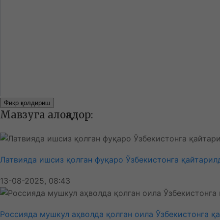
Фикр қолдириш
Мавзуга алоқадор:
Латвияда ишсиз қолган фуқаро Ўзбекистонга қайтарил
13-08-2025, 08:43
Россияда мушкул аҳволда қолган оила Ўзбекистонга қ