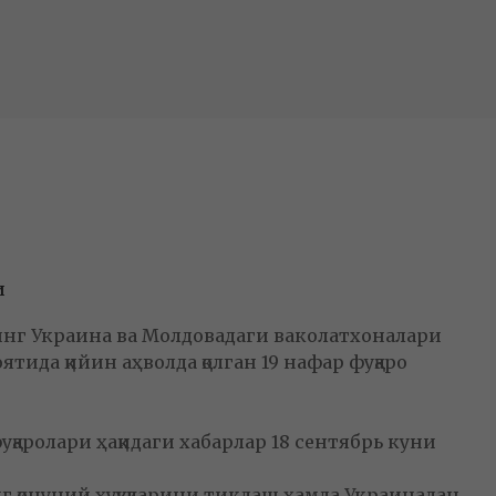
и
нг Украина ва Молдовадаги ваколатхоналари
ида қийин аҳволда қолган 19 нафар фуқаро
қаролари ҳақидаги хабарлар 18 сентябрь куни
г қонуний ҳуқуқларини тиклаш ҳамда Украинадан