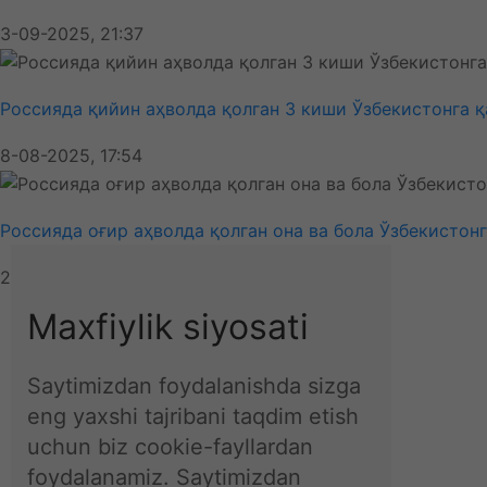
3-09-2025, 21:37
Россияда қийин аҳволда қолган 3 киши Ўзбекистонга 
8-08-2025, 17:54
Россияда оғир аҳволда қолган она ва бола Ўзбекистон
25-04-2025, 18:10
Ўзбекистон
Maxfiylik siyosati
Об-ҳаво
Технология
Жаҳон
Saytimizdan foydalanishda sizga
Иқтисодиёт
eng yaxshi tajribani taqdim etish
Спорт
uchun biz cookie-fayllardan
Маҳаллий
foydalanamiz. Saytimizdan