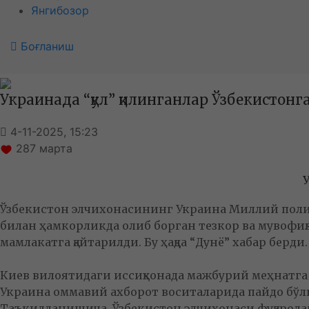
Янгибозор
Боғланиш
Украинада “қул” қилинганлар Ўзбекистонг
4-11-2025, 15:23
287
марта
Ўзбекистон элчихонасининг Украина Миллий поли
билан ҳамкорликда олиб борган тезкор ва мувофиқ
мамлакатга қайтарилди. Бу ҳақда “Дунё” хабар берди
Киев вилоятидаги иссиқхонада мажбурий меҳнатга ж
Украина оммавий ахборот воситаларида пайдо бўл
Таъкидланишича, Ўзбекистон элчихонаси фуқаролар