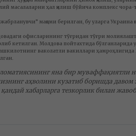
лий масалаларни ҳал қилиш бўйича комплекс чора-
“жабрланувчи” мақоми берилган, бу уларга Украина 
довадаги офисларининг тўғридан тўғри молиялашт
либ кетилган. Молдова пойтахтида бўлганларида ул
ро ташкилотнинг ваколатли вакиллари ҳамроҳлигид
лган.
ломатиясининг яна бир муваффақиятли н
знинг аҳволини кузатиб боришда давом э
андай хабарларга тезкорлик билан жавоб 