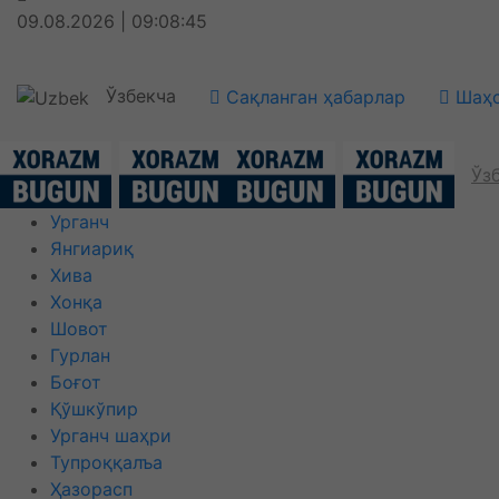
09.08.2026 | 09:08:45
Ўзбекча
Сақланган ҳабарлар
Шаҳс
Ўз
Урганч
Янгиариқ
Хива
Хонқа
Шовот
Гурлан
Боғот
Қўшкўпир
Урганч шаҳри
Тупроққалъа
Ҳазорасп