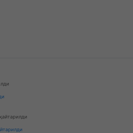
ди
айтарилди