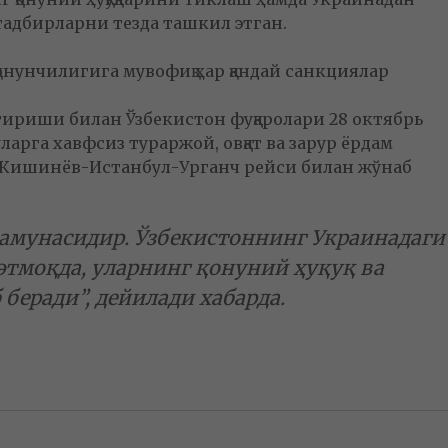
тадбирларни тезда ташкил этган.
қонунчилигига мувофиқ ҳар қандай санкциялар
ириши билан Ўзбекистон фуқаролари 28 октябрь
арга хавфсиз тураржой, овқат ва зарур ёрдам
а Кишинёв-Истанбул-Урганч рейси билан жўнаб
амунасидир. Ўзбекистоннинг Украинадаги
тмоқда, уларнинг қонуний ҳуқуқ ва
беради”, дейилади хабарда.