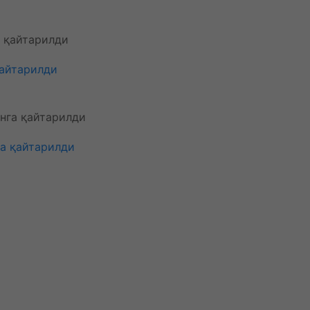
қайтарилди
га қайтарилди