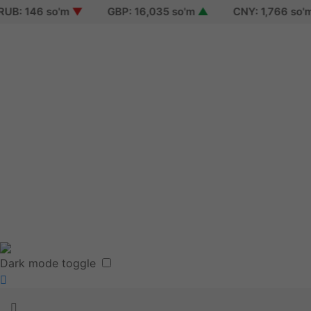
 146 so'm
▼
GBP: 16,035 so'm
▲
CNY: 1,766 so'm
▲
Sign i
Sign 
Reset
Terms
Dark mode toggle