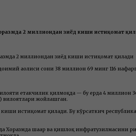
Хоразмда 2 миллиондан зиёд киши истиқомат қи
размда 2 миллиондан зиёд киши истиқомат қилади
 доимий аҳолиси сони 38 миллион 69 минг 116 нафар
 вилояти етакчилик қилмоқда — бу ерда 4 миллион
лн) вилоятлари жойлашган.
 киши истиқомат қилади. Бу кўрсаткич республика
а Хоразмда шаҳар ва қишлоқ инфратузилмасини ри
тмоқда.