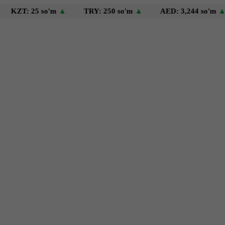
 25 so'm
▲
TRY: 250 so'm
▲
AED: 3,244 so'm
▲
US