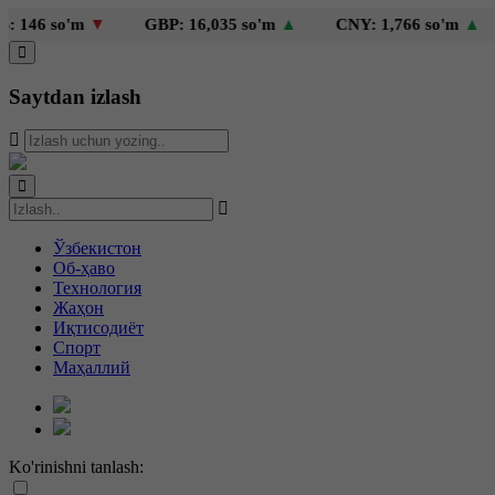
so'm
▼
GBP: 16,035 so'm
▲
CNY: 1,766 so'm
▲
KZT:
Saytdan izlash
Ўзбекистон
Об-ҳаво
Технология
Жаҳон
Иқтисодиёт
Спорт
Маҳаллий
Ko'rinishni tanlash: