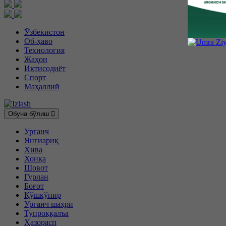
Ўзбекистон
Об-ҳаво
Технология
Жаҳон
Иқтисодиёт
Спорт
Маҳаллий
Обуна бўлиш
Урганч
Янгиариқ
Хива
Хонқа
Шовот
Гурлан
Боғот
Қўшкўпир
Урганч шаҳри
Тупроққалъа
Ҳазорасп