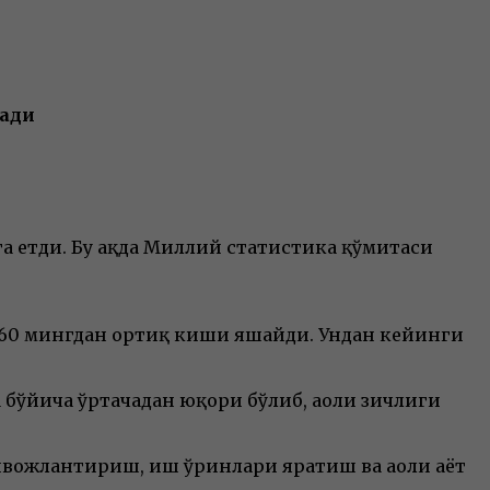
лади
га етди. Бу ҳақда Миллий статистика қўмитаси
 360 мингдан ортиқ киши яшайди. Ундан кейинги
 бўйича ўртачадан юқори бўлиб, аҳоли зичлиги
вожлантириш, иш ўринлари яратиш ва аҳоли ҳаёт