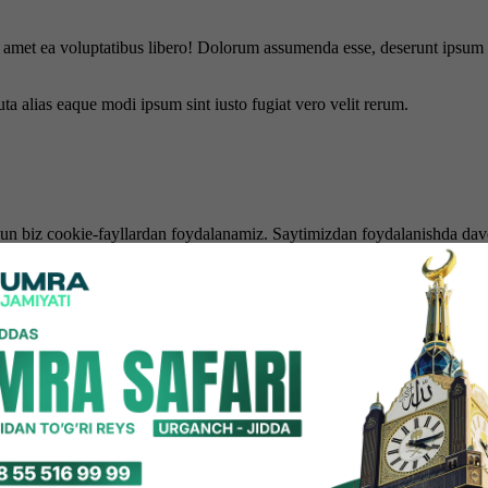
is amet ea voluptatibus libero! Dolorum assumenda esse, deserunt ipsum a
uta alias eaque modi ipsum sint iusto fugiat vero velit rerum.
hun biz cookie-fayllardan foydalanamiz. Saytimizdan foydalanishda dav