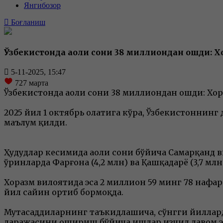
Янгибозор
Боғланиш
Ўзбекистонда аҳоли сони 38 миллиондан ошди: 
5-11-2025, 15:47
727
марта
Ўзбекистонда аҳоли сони 38 миллиондан ошди: Хо
2025 йил 1 октябрь ҳолатига кўра, Ўзбекистоннинг
маълум қилди.
Ҳудудлар кесимида аҳоли сони бўйича Самарқанд
ўринларда Фарғона (4,2 млн) ва Қашқадарё (3,7 м
Хоразм вилоятида эса 2 миллион 59 минг 78 нафар
йил сайин ортиб бормоқда.
Мутасаддиларнинг таъкидлашича, сўнгги йиллард
даражасини ошириш бўйича ишлар изчил давом э