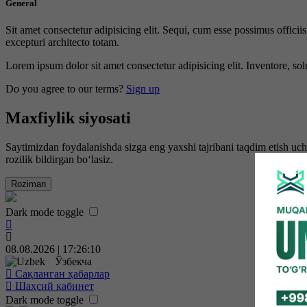
General
Sit amet consectetur adipisicing elit. Sequi, cum esse possimus offici
excepturi architecto totam.
Lorem ipsum dolor sit amet consectetur adipisicing elit. Inventore, sol
Do you agree to our terms?
Sign up
Maxfiylik siyosati
Saytimizdan foydalanishda sizga eng yaxshi tajribani taqdim etish uc
rozilik bildirgan bo‘lasiz.
Roziman
Dark mode toggle
08.08.2026 | 17:26:11
Ўзбекча
Сақланган ҳабарлар
Шаҳсий кабинет
Dark mode toggle