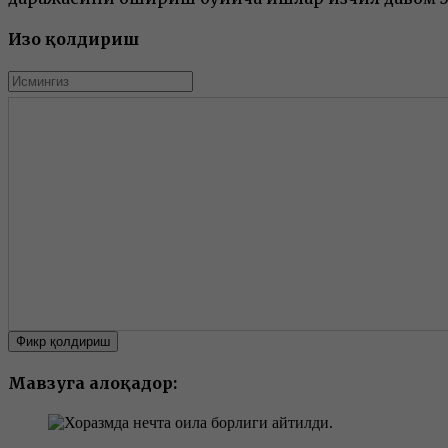
Изоҳ қолдириш
Фикр қолдириш
Мавзуга алоқадор: