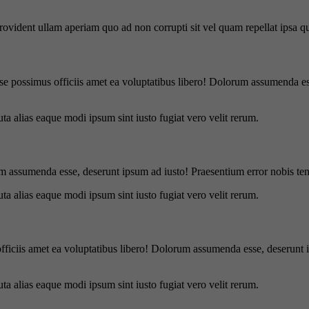
 provident ullam aperiam quo ad non corrupti sit vel quam repellat ipsa
se possimus officiis amet ea voluptatibus libero! Dolorum assumenda ess
uta alias eaque modi ipsum sint iusto fugiat vero velit rerum.
m assumenda esse, deserunt ipsum ad iusto! Praesentium error nobis tene
uta alias eaque modi ipsum sint iusto fugiat vero velit rerum.
officiis amet ea voluptatibus libero! Dolorum assumenda esse, deserunt 
uta alias eaque modi ipsum sint iusto fugiat vero velit rerum.