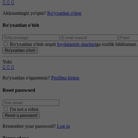
Akkountingiz yo'qmi?
Ro'yxatdan o'ting
Ro'yxatdan o'tish
Ro'yxatdan o'tish orqali
foydalanish shartlari
ga rozilik bildiraman.
Ro'yxatdan o'tish
Yoki
Ro'yxatdan o'tganmisiz?
Profilga kiring
Reset password
I'm not a robot
.
Reset a password
Remember your password?
Log in