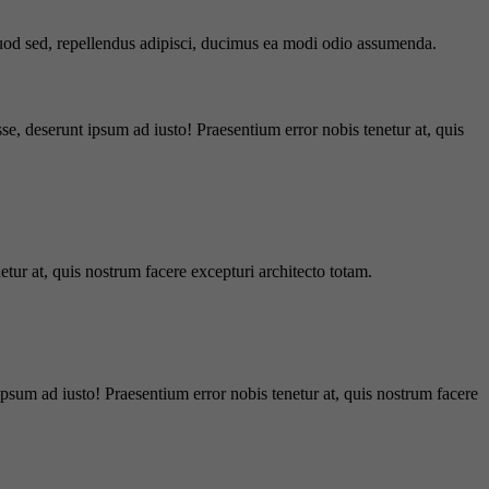
 quod sed, repellendus adipisci, ducimus ea modi odio assumenda.
e, deserunt ipsum ad iusto! Praesentium error nobis tenetur at, quis
tur at, quis nostrum facere excepturi architecto totam.
ipsum ad iusto! Praesentium error nobis tenetur at, quis nostrum facere