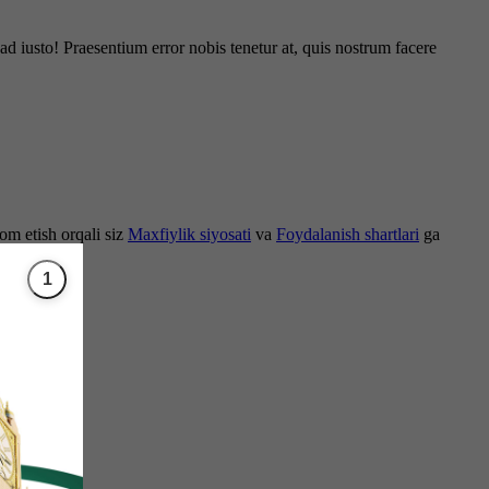
d iusto! Praesentium error nobis tenetur at, quis nostrum facere
om etish orqali siz
Maxfiylik siyosati
va
Foydalanish shartlari
ga