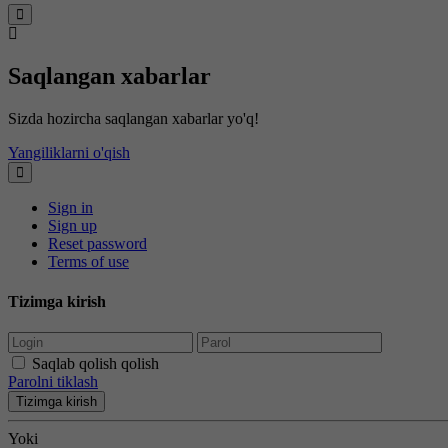
Saqlangan xabarlar
Sizda hozircha saqlangan xabarlar yo'q!
Yangiliklarni o'qish
Sign in
Sign up
Reset password
Terms of use
Tizimga kirish
Saqlab qolish qolish
Parolni tiklash
Tizimga kirish
Yoki