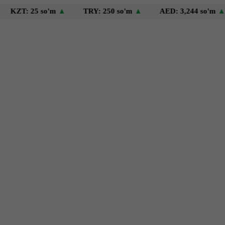
T: 25 so'm
▲
TRY: 250 so'm
▲
AED: 3,244 so'm
▲
U