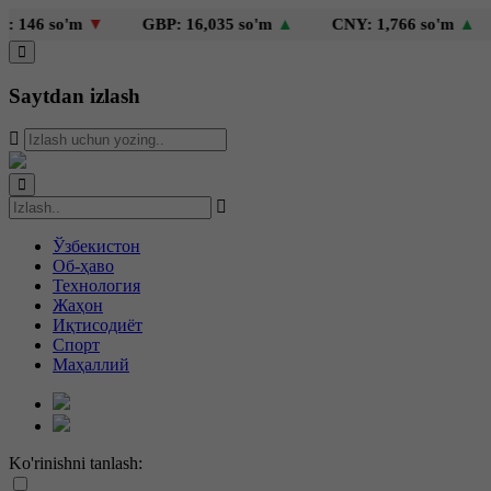
 so'm
▼
GBP: 16,035 so'm
▲
CNY: 1,766 so'm
▲
KZ
Saytdan izlash
Ўзбекистон
Об-ҳаво
Технология
Жаҳон
Иқтисодиёт
Спорт
Маҳаллий
Ko'rinishni tanlash: