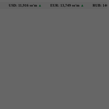
SD: 11,916 so'm
▲
EUR: 13,749 so'm
▲
RUB: 146 so'm