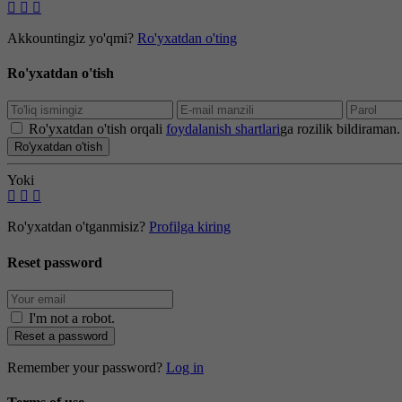
Akkountingiz yo'qmi?
Ro'yxatdan o'ting
Ro'yxatdan o'tish
Ro'yxatdan o'tish orqali
foydalanish shartlari
ga rozilik bildiraman.
Ro'yxatdan o'tish
Yoki
Ro'yxatdan o'tganmisiz?
Profilga kiring
Reset password
I'm not a robot
.
Reset a password
Remember your password?
Log in