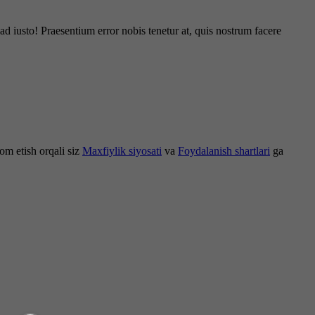
d iusto! Praesentium error nobis tenetur at, quis nostrum facere
om etish orqali siz
Maxfiylik siyosati
va
Foydalanish shartlari
ga