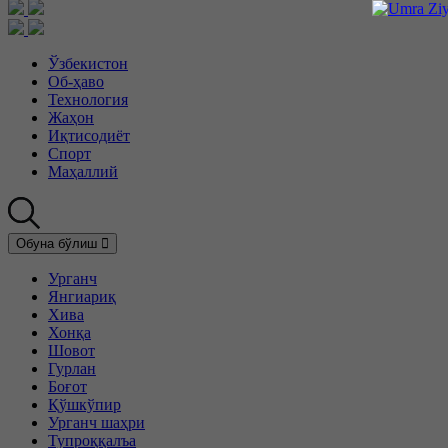
Ўзбекистон
Об-ҳаво
Технология
Жаҳон
Иқтисодиёт
Спорт
Маҳаллий
Обуна бўлиш
Урганч
Янгиариқ
Хива
Хонқа
Шовот
Гурлан
Боғот
Қўшкўпир
Урганч шаҳри
Тупроққалъа