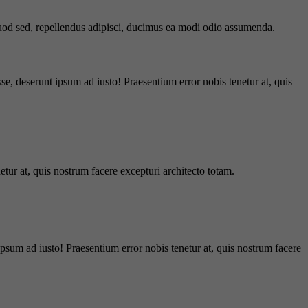
 quod sed, repellendus adipisci, ducimus ea modi odio assumenda.
e, deserunt ipsum ad iusto! Praesentium error nobis tenetur at, quis
tur at, quis nostrum facere excepturi architecto totam.
ipsum ad iusto! Praesentium error nobis tenetur at, quis nostrum facere