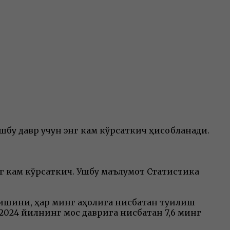
ушбу давр учун энг кам кўрсаткич ҳисобланади.
энг кам кўрсаткич. Ушбу маълумот Статистика
кишини, ҳар минг аҳолига нисбатан туғилиш
2024 йилнинг мос даврига нисбатан 7,6 минг