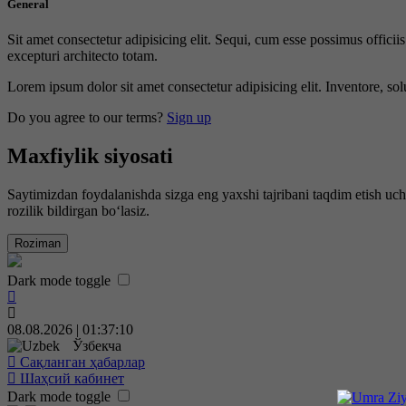
General
Sit amet consectetur adipisicing elit. Sequi, cum esse possimus offici
excepturi architecto totam.
Lorem ipsum dolor sit amet consectetur adipisicing elit. Inventore, sol
Do you agree to our terms?
Sign up
Maxfiylik siyosati
Saytimizdan foydalanishda sizga eng yaxshi tajribani taqdim etish uc
rozilik bildirgan bo‘lasiz.
Roziman
Dark mode toggle
08.08.2026 | 01:37:11
Ўзбекча
Сақланган ҳабарлар
Шаҳсий кабинет
Dark mode toggle