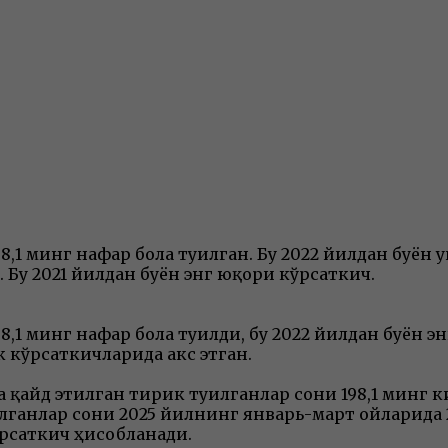
,1 минг нафар бола туғилган. Бу 2022 йилдан буён 
. Бу 2021 йилдан буён энг юқори кўрсаткич.
8,1 минг нафар бола туғилди, бу 2022 йилдан буён 
 кўрсаткичларида акс этган.
 қайд этилган тирик туғилганлар сони 198,1 минг 
лганлар сони 2025 йилнинг январь-март ойларида 
ўрсаткич ҳисобланади.