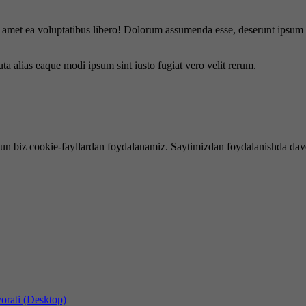
is amet ea voluptatibus libero! Dolorum assumenda esse, deserunt ipsum a
uta alias eaque modi ipsum sint iusto fugiat vero velit rerum.
hun biz cookie-fayllardan foydalanamiz. Saytimizdan foydalanishda dav