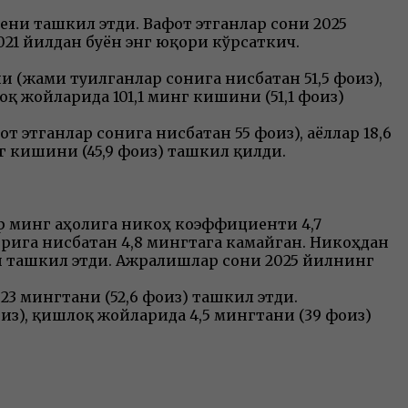
ени ташкил этди. Вафот этганлар сони 2025
021 йилдан буён энг юқори кўрсаткич.
 (жами туғилганлар сонига нисбатан 51,5 фоиз),
қ жойларида 101,1 минг кишини (51,1 фоиз)
 этганлар сонига нисбатан 55 фоиз), аёллар 18,6
г кишини (45,9 фоиз) ташкил қилди.
ар минг аҳолига никоҳ коэффициенти 4,7
рига нисбатан 4,8 мингтага камайган. Никоҳдан
и ташкил этди. Ажралишлар сони 2025 йилнинг
23 мингтани (52,6 фоиз) ташкил этди.
из), қишлоқ жойларида 4,5 мингтани (39 фоиз)