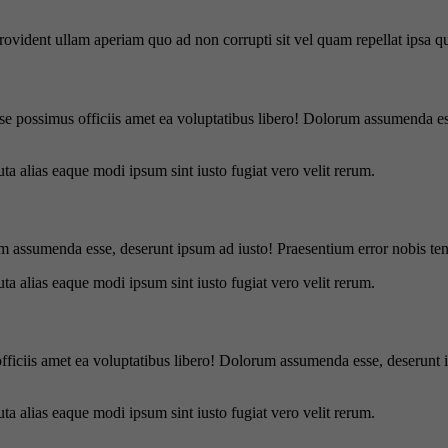
 provident ullam aperiam quo ad non corrupti sit vel quam repellat ipsa
se possimus officiis amet ea voluptatibus libero! Dolorum assumenda ess
uta alias eaque modi ipsum sint iusto fugiat vero velit rerum.
m assumenda esse, deserunt ipsum ad iusto! Praesentium error nobis tene
uta alias eaque modi ipsum sint iusto fugiat vero velit rerum.
officiis amet ea voluptatibus libero! Dolorum assumenda esse, deserunt 
uta alias eaque modi ipsum sint iusto fugiat vero velit rerum.