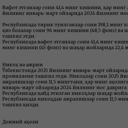
Вафот этганлар сони 41,4 минг кишини, ҳар минг
йилнинг январь-март ойларида 2024 йилнинг мос д
Республикада тирик туғилганлар сони 198,1 минг к
қиз болалар сони 96 минг кишини (48,5 фоиз) ва 
ташкил этди.
Республикада вафот этганлар сони 41,4 минг киши
минг кишини (45 фоиз) ва шаҳар жойларида 22,4 
Никоҳ ва ажрим
Ўзбекистонда 2025 йилнинг январь-март ойларида
промиллени ташкил этди. Никоҳлар сони 2025 йи
ажралишлар сони 11,5 мингтани, ҳар минг аҳоли
январь-март ойларида 2024 йилнинг мос даврига 
Республикада қайд этилган никоҳлар шаҳар жойлар
Республикада никоҳдан ажралишлар сони 11,5 мин
ташкил қилди.
Доимий аҳоли