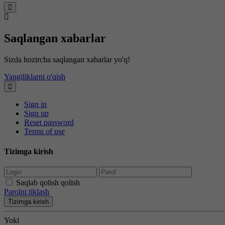
Saqlangan xabarlar
Sizda hozircha saqlangan xabarlar yo'q!
Yangiliklarni o'qish
Sign in
Sign up
Reset password
Terms of use
Tizimga kirish
Saqlab qolish qolish
Parolni tiklash
Tizimga kirish
Yoki