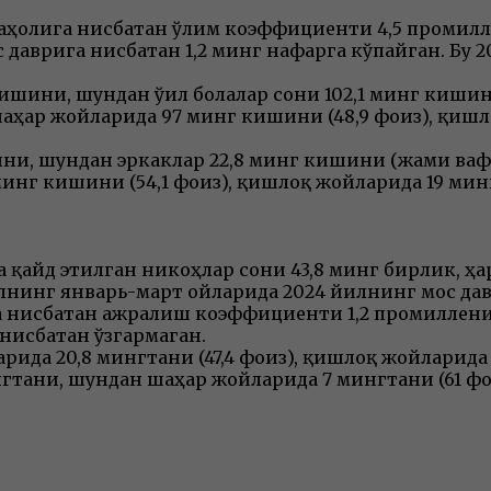
 аҳолига нисбатан ўлим коэффициенти 4,5 промилл
аврига нисбатан 1,2 минг нафарга кўпайган. Бу 2
ишини, шундан ўғил болалар сони 102,1 минг кишини
шаҳар жойларида 97 минг кишини (48,9 фоиз), қишло
ни, шундан эркаклар 22,8 минг кишини (жами вафот
минг кишини (54,1 фоиз), қишлоқ жойларида 19 мин
 қайд этилган никоҳлар сони 43,8 минг бирлик, ҳ
лнинг январь-март ойларида 2024 йилнинг мос дав
га нисбатан ажралиш коэффициенти 1,2 промиллен
нисбатан ўзгармаган.
ида 20,8 мингтани (47,4 фоиз), қишлоқ жойларида 
гтани, шундан шаҳар жойларида 7 мингтани (61 фо