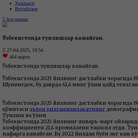
Ҳазорасп
Янгибозор
Боғланиш
Ўзбекистонда туғилишлар камайган.
27-04-2025, 19:54
464
марта
Ўзбекистонда туғилишлар камайган.
Ўзбекистонда 2025 йилнинг дастлабки чорагида 198
Шунингдек, бу даврда 41,4 минг ўлим қайд этилган
Ўзбекистонда 2025 йилнинг дастлабки чорагида 19
қўмитаси
эълон қилганмамлакатнинг
демографик
Туғилиш ва ўлим
Ўзбекистонда 2025 йилнинг январь-март ойларида
коэффициенти 21,4 промиллени ташкил этди. Туғи
нафарга камайган. Бу 2022 йилдан буён энг кам к