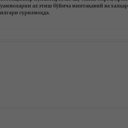
муаммоларни ҳал этиш бўйича минтақавий ва халқаро
 илгари сурилмоқда.