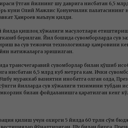
ираси ўтган йилнинг шу даврига нисбатан 6,5 млрд к
брь куни Олий Мажлис Қонунчилик палатасининг 
авкат Ҳамроев маълум қилди.
 йилда қишлоқ хўжалиги маҳсулотлари етиштириш 
тказиб берилган. Йил бошида сувомборларда сув з
риш ва сув тежовчи технологиялар қамровини ке
йян натижаларга эришилган.
тида трансчегаравий сувомборлар билан қўшиб ҳисо
а нисбатан 6,5 млрд куб метрга кам. Ички сувомбор
 Ушбу мураккаб вазиятни инобатга олган ҳолда, Пр
сўнгги йилларда сув хўжалиги тизимини тубдан ис
амкорлик билан фойдаланишга қаратилган кенг кў
изация қилиш учун охирги 5 йилда 60 трлн сўм бюдж
вестициялар йўналтириган. Шу билан бирга, През