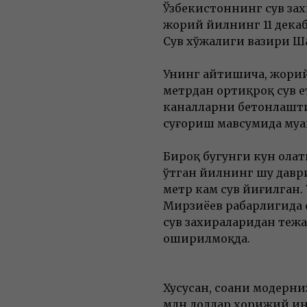
Ўзбекистоннинг сув зах
жорий йилнинг 11 дека
Сув хўжалиги вазири Ш
Унинг айтишича, жорий
метрдан ортиқроқ сув е
каналларни бетонлашти
суғориш мавсумида муа
Бироқ бугунги кун ҳола
ўтган йилнинг шу давриг
метр кам сув йиғилган.
Мирзиёев раҳбарлигида 
сув захираларидан теж
оширилмоқда.
Хусусан, соҳани модерн
млн доллар хорижий ин