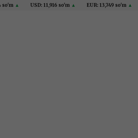
'm
▲
USD: 11,916 so'm
▲
EUR: 13,749 so'm
▲
RU