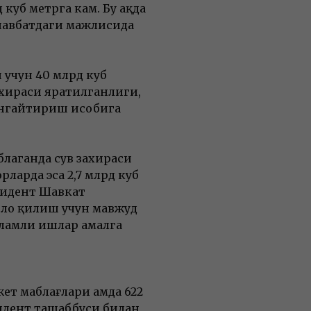
уб метрга кам. Бу ҳақда
навбатдаги мажлисида
учун 40 млрд куб
ахираси яратилганлиги,
нгайтириш ҳисобига
благанда сув захираси
ларда эса 2,7 млрд куб
езидент Шавкат
лоҳ қилиш учун мавжуд
ламли ишлар амалга
ет маблағлари ҳамда 622
идент ташаббуси билан