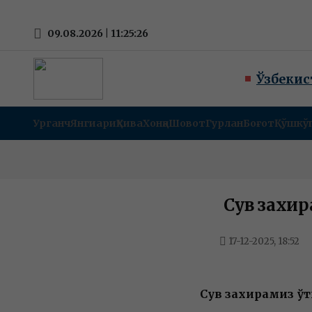
09.08.2026 | 11:25:26
Ўзбекис
Урганч
Янгиариқ
Хива
Хонқа
Шовот
Гурлан
Боғот
Қўшкў
Сув захир
17-12-2025, 18:52
Сув захирамиз ўт