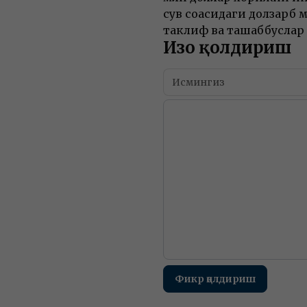
сув соҳасидаги долзарб 
таклиф ва ташаббуслар
Изоҳ қолдириш
Фикр қолдириш