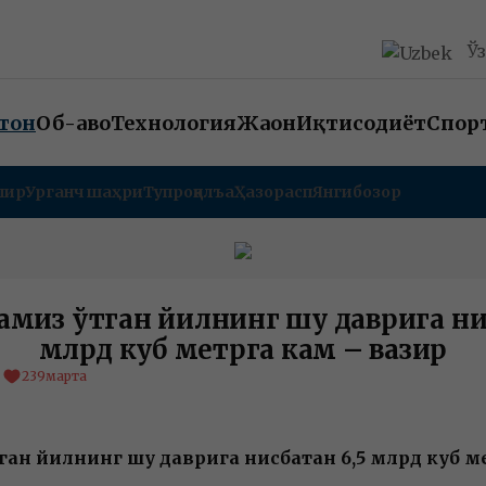
Ў
тон
Об-ҳаво
Технология
Жаҳон
Иқтисодиёт
Спор
пир
Урганч шаҳри
Тупроққалъа
Ҳазорасп
Янгибозор
амиз ўтган йилнинг шу даврига ни
млрд куб метрга кам – вазир
239
марта
ган йилнинг шу даврига нисбатан 6,5 млрд куб м