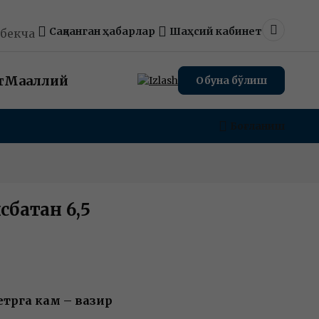
Сақланган ҳабарлар
Шаҳсий кабинет
збекча
Dark m
т
Маҳаллий
Обуна бўлиш
Боғланиш
сбатан 6,5
етрга кам – вазир