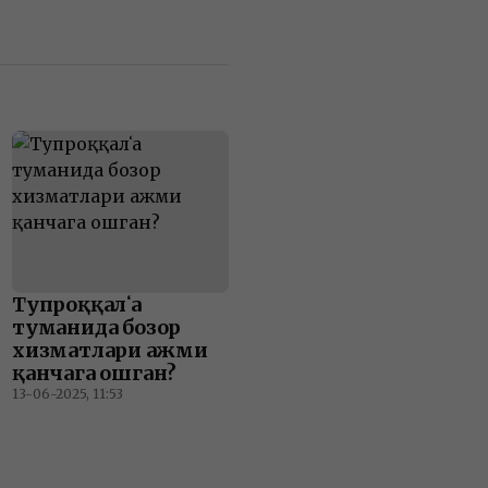
Тупроққалʻа
туманида бозор
хизматлари ҳажми
қанчага ошган?
13-06-2025, 11:53