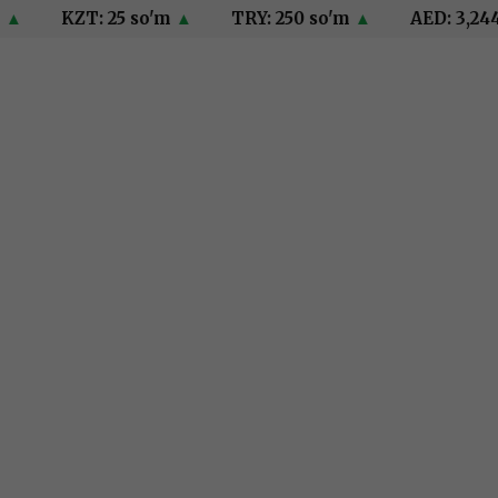
KZT: 25 so'm
▲
TRY: 250 so'm
▲
AED: 3,244 so