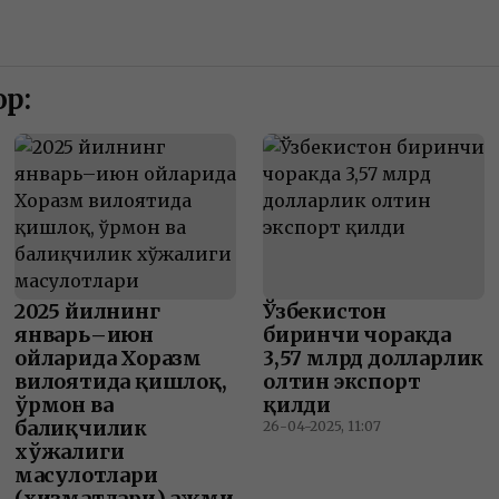
р:
2025 йилнинг
Ўзбекистон
январь–июн
биринчи чоракда
ойларида Хоразм
3,57 млрд долларлик
вилоятида қишлоқ,
олтин экспорт
ўрмон ва
қилди
балиқчилик
26-04-2025, 11:07
хўжалиги
маҳсулотлари
(хизматлари) ҳажми