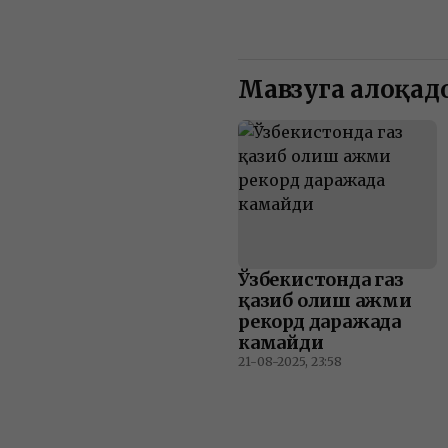
Мавзуга алоқадо
Ўзбекистонда газ
қазиб олиш ҳажми
рекорд даражада
камайди
21-08-2025, 23:58