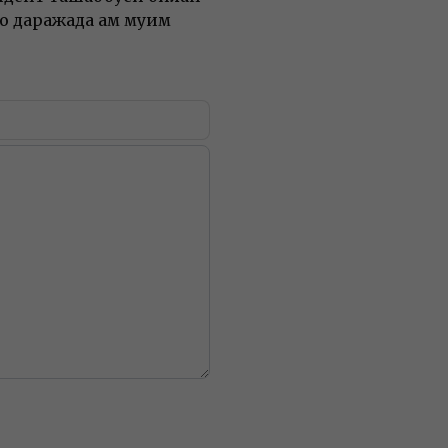
 даражада ҳам муҳим