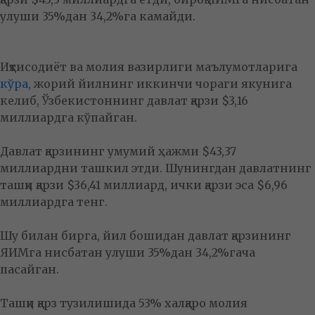
улуши 35%дан 34,2%га камайди.
Иқтисодиёт ва молия вазирлиги маълумотларига
кўра,
жорий йилнинг иккинчи чораги якунига
келиб, Ўзбекистоннинг давлат қарзи $3,16
миллиардга кўпайган.
Давлат қарзининг умумий ҳажми $43,37
миллиардни ташкил этди. Шунингдан давлатнинг
ташқи қарзи $36,41 миллиард, ички қарзи эса $6,96
миллиардга тенг.
Шу билан бирга, йил бошидан давлат қарзининг
ЯИМга нисбатан улуши 35%дан 34,2%гача
пасайган.
Ташқи қарз тузилишида 53% халқаро молия