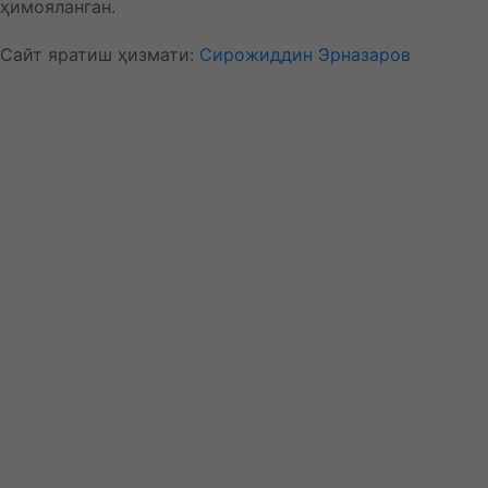
ҳимояланган.
Сайт яратиш ҳизмати:
Сирожиддин Эрназаров