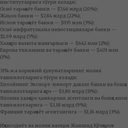
институтларига тўғри келади:
Осиё тараққиёт банки — $7,46 млрд (20%);
Жаҳон банки — $7,84 млрд (22%);
Ислом тараққиёт банки — $935 млн (3%);
Осиё инфратузилма инвестициялари банки —
$1,69 млрд (5%);
Халқаро валюта жамғармаси — $642 млн (2%);
Европа тикланиш ва тараққиёт банки — $401 млн
(1%).
31% эса хорижий ҳукуматларнинг молия
ташкилотларига тўғри келади:
Хитойнинг Экспорт-импорт давлат банки ва бошқа
ташкилотларига қарз — $3,86 млрд (11%);
Япония халқаро ҳамкорлик агентлиги ва бошқа япон
ташкилотларига — $3,18 млрд (9%);
Франция тараққиёт агентлигига — $1,16 млрд (3%).
Иқтисодиёт ва молия вазири Жамшид Қўчқоров