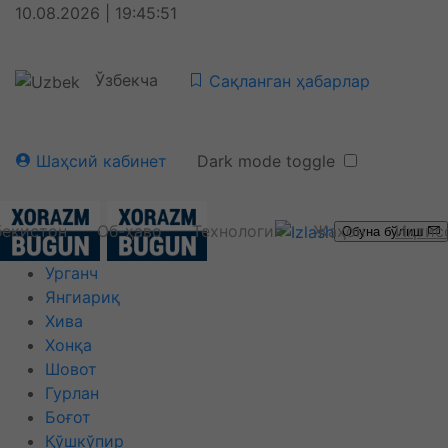
10.08.2026 | 19:45:52
Ўзбекча
Сақланган ҳабарлар
Шаҳсий кабинет
Dark mode toggle
бекистон
Об-ҳаво
Технология
Жаҳон
Иқтис
Обуна бўлиш
Урганч
Янгиариқ
Хива
Хонқа
Шовот
Гурлан
Боғот
Қўшкўпир