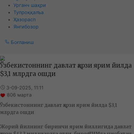
Урганч шаҳри
Тупроққалъа
Ҳазорасп
Янгибозор
Боғланиш
Ўзбекистоннинг давлат қарзи ярим йилда
$3,1 млрдга ошди
3-09-2025, 11:11
806
марта
Ўзбекистоннинг давлат қарзи ярим йилда $3,1
млрдга ошди
Жорий йилнинг биринчи ярим йиллигида давлат
қарзи $43,3 миллиардга етди, бироқ ЯИМга нисбатан