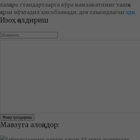
халқаро стандартларга кўра мамлакатнинг ташқи
қарзи мўътадил ҳисобланади, дея таъкидлаган
эди.
Изоҳ қолдириш
Фикр қолдириш
Мавзуга алоқадор: