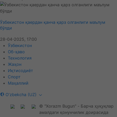
Ўзбекистон қаердан қанча қарз олганлиги маълум
бўлди
28-04-2025, 17:00
Ўзбекистон
Об-ҳаво
Технология
Жаҳон
Иқтисодиёт
Спорт
Маҳаллий
O'zbekcha (UZ)
© "Xorazm Bugun" - Барча ҳуқуқлар
амалдаги қонунчилик доирасида