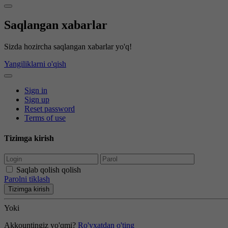
Saqlangan xabarlar
Sizda hozircha saqlangan xabarlar yo'q!
Yangiliklarni o'qish
Sign in
Sign up
Reset password
Terms of use
Tizimga kirish
Saqlab qolish qolish
Parolni tiklash
Tizimga kirish
Yoki
Akkountingiz yo'qmi?
Ro'yxatdan o'ting