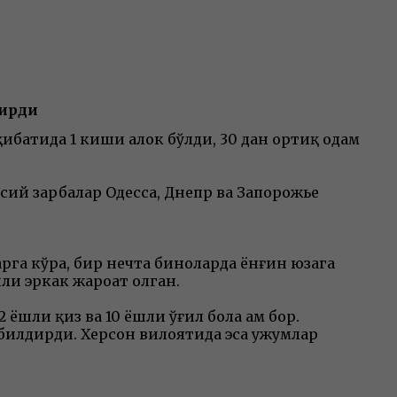
тирди
батида 1 киши ҳалок бўлди, 30 дан ортиқ одам
сий зарбалар Одесса, Днепр ва Запорожье
рга кўра, бир нечта биноларда ёнғин юзага
ли эркак жароҳат олган.
шли қиз ва 10 ёшли ўғил бола ҳам бор.
билдирди. Херсон вилоятида эса ҳужумлар