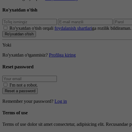
Ro'yxatdan o'tish
Ro'yxatdan o'tish orqali
foydalanish shartlari
ga rozilik bildiraman.
Ro'yxatdan o'tish
Yoki
Ro'yxatdan o'tganmisiz?
Profilga kiring
Reset password
I'm not a robot
.
Reset a password
Remember your password?
Log in
Terms of use
Terms of use dolor sit amet consectetur, adipisicing elit. Recusandae