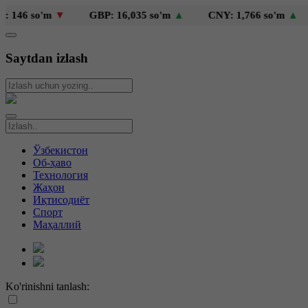
so'm
▼
GBP: 16,035 so'm
▲
CNY: 1,766 so'm
▲
KZT
Saytdan izlash
Ўзбекистон
Об-ҳаво
Технология
Жаҳон
Иқтисодиёт
Спорт
Маҳаллий
Ko'rinishni tanlash: