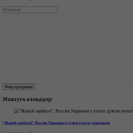
Фикр қолдириш
Мавзуга алоқадор:
“Жавоб зарбаси”. Россия Украинага тунги ҳужум уюштирди