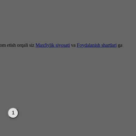
om etish orqali siz
Maxfiylik siyosati
va
Foydalanish shartlari
ga