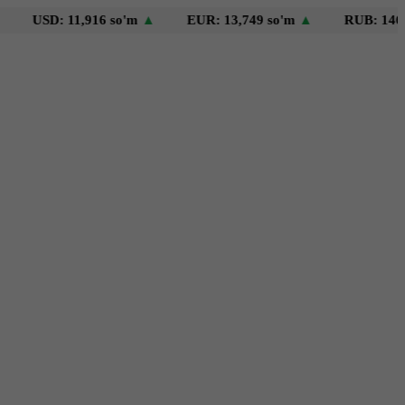
D: 11,916 so'm
▲
EUR: 13,749 so'm
▲
RUB: 146 so'm
▼