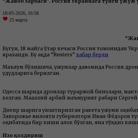
“Жавоб зарбаси”. Россия Украинага тунги ҳужу
18-05-2026, 16:58
25
марта
“Жав
Бугун, 18 майга ўтар кечаси Россия томонидан Ук
яраланди. Бу ҳақда “Reuters”
хабар берди
Маълум бўлишича, ҳужумлар давомида Россия дрон
ҳудудларига берилган.
Одесса шаҳрида дронлар тураржой бинолари, макта
келган. Маҳаллий ҳарбий маъмурият раҳбари Сергей
Днепр шаҳрига уюштирилган ракета ҳужуми оқибатид
Запорожье вилояти губернатори Иван Фёдоров тун
оқибатида бир киши ҳалок бўлган, яна тўққиз киш
Изоҳ қолдириш