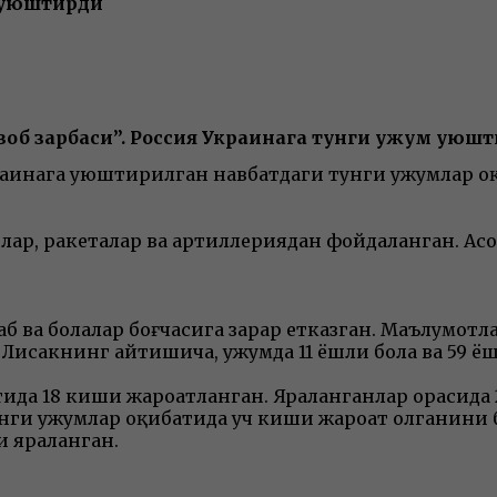
м уюштирди
об зарбаси”. Россия Украинага тунги ҳужум уюш
раинага уюштирилган навбатдаги тунги ҳужумлар оқи
лар, ракеталар ва артиллериядан фойдаланган. Асо
б ва болалар боғчасига зарар етказган. Маълумотла
 Лисакнинг айтишича, ҳужумда 11 ёшли бола ва 59 ёш
а 18 киши жароҳатланган. Яраланганлар орасида 2 ё
ги ҳужумлар оқибатида уч киши жароҳат олганини 
и яраланган.