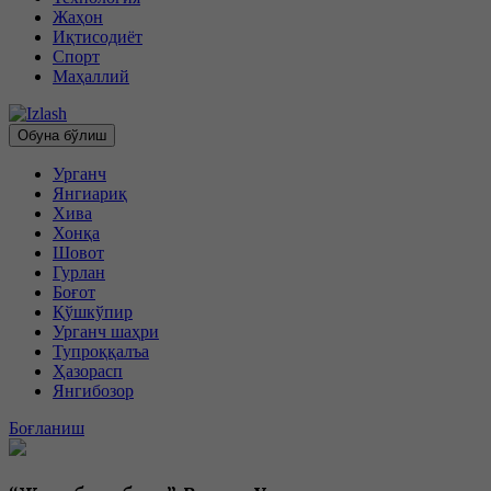
Жаҳон
Иқтисодиёт
Спорт
Маҳаллий
Обуна бўлиш
Урганч
Янгиариқ
Хива
Хонқа
Шовот
Гурлан
Боғот
Қўшкўпир
Урганч шаҳри
Тупроққалъа
Ҳазорасп
Янгибозор
Боғланиш