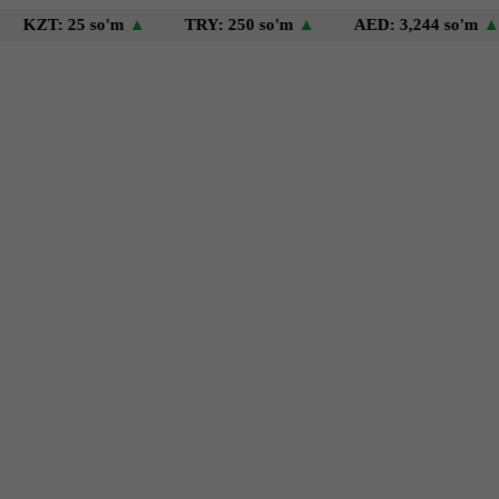
: 25 so'm
▲
TRY: 250 so'm
▲
AED: 3,244 so'm
▲
US