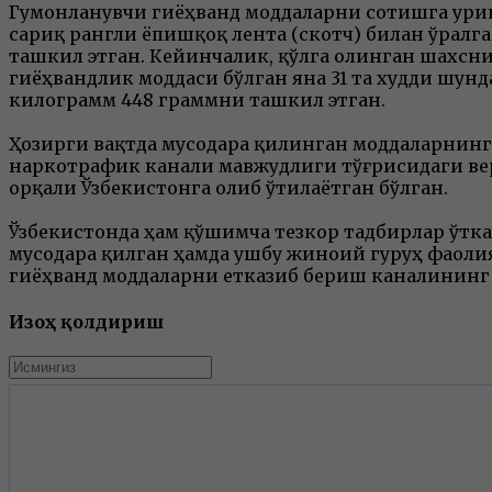
Гумонланувчи гиёҳванд моддаларни сотишга урин
сариқ рангли ёпишқоқ лента (скотч) билан ўрал
ташкил этган. Кейинчалик, қўлга олинган шахсни
гиёҳвандлик моддаси бўлган яна 31 та худди шун
килограмм 448 граммни ташкил этган.
Ҳозирги вақтда мусодара қилинган моддаларнинг
наркотрафик канали мавжудлиги тўғрисидаги вер
орқали Ўзбекистонга олиб ўтилаётган бўлган.
Ўзбекистонда ҳам қўшимча тезкор тадбирлар ўтк
мусодара қилган ҳамда ушбу жиноий гуруҳ фаолият
гиёҳванд моддаларни етказиб бериш каналининг
Изоҳ қолдириш