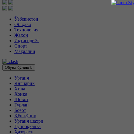
Ўзбекистон
Об-ҳаво
Технология
Жаҳон
Иқтисодиёт
Спорт
Маҳаллий
Обуна бўлиш
Урганч
Янгиариқ
Хива
Хонқа
Шовот
Гурлан
Боғот
Қўшкўпир
Урганч шаҳри
Тупроққалъа
Ҳазорасп