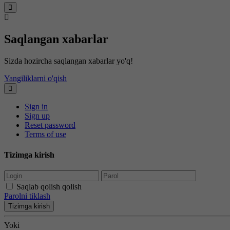
Saqlangan xabarlar
Sizda hozircha saqlangan xabarlar yo'q!
Yangiliklarni o'qish
Sign in
Sign up
Reset password
Terms of use
Tizimga kirish
Saqlab qolish qolish
Parolni tiklash
Tizimga kirish
Yoki