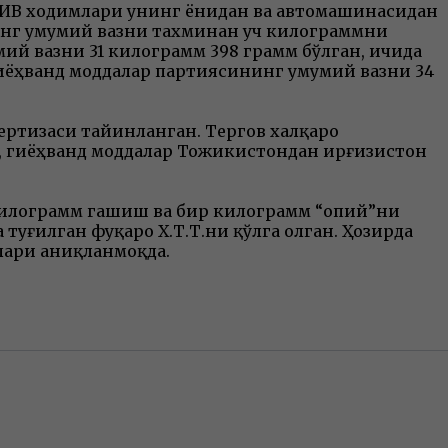
ИИВ ходимлари унинг ёнидан ва автомашинасидан
нинг умумий вазни тахминан уч килограммни
ий вазни 31 килограмм 398 грамм бўлган, ичида
гиёҳванд моддалар партиясининг умумий вазни 34
ертизаси тайинланган. Тергов халқаро
 гиёҳванд моддалар Тожикистондан Қирғизистон
 килограмм гашиш ва бир килограмм “опий”ни
туғилган фуқаро Х.Т.Т.ни қўлга олган. Ҳозирда
лари аниқланмоқда.