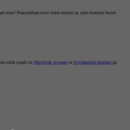
d iusto! Praesentium error nobis tenetur at, quis nostrum facere
om etish orqali siz
Maxfiylik siyosati
va
Foydalanish shartlari
ga