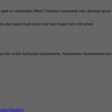
is amet ea voluptatibus libero! Dolorum assumenda esse, deserunt ipsum a
uta alias eaque modi ipsum sint iusto fugiat vero velit rerum.
hun biz cookie-fayllardan foydalanamiz. Saytimizdan foydalanishda dav