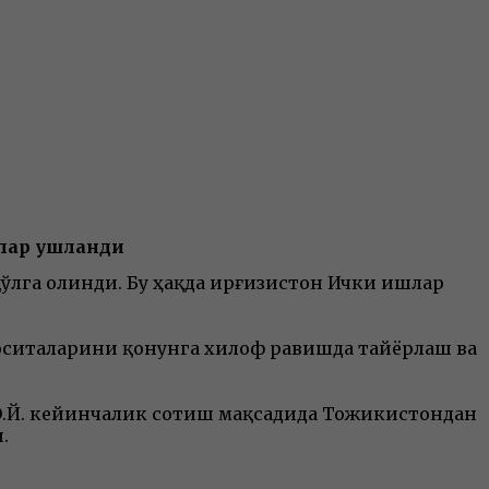
нлар ушланди
ўлга олинди. Бу ҳақда Қирғизистон Ички ишлар
оситаларини қонунга хилоф равишда тайёрлаш ва
.Э.Й. кейинчалик сотиш мақсадида Тожикистондан
.