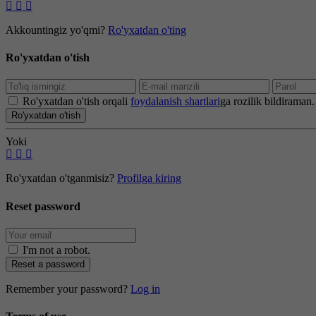
Akkountingiz yo'qmi?
Ro'yxatdan o'ting
Ro'yxatdan o'tish
Ro'yxatdan o'tish orqali
foydalanish shartlari
ga rozilik bildiraman.
Ro'yxatdan o'tish
Yoki
Ro'yxatdan o'tganmisiz?
Profilga kiring
Reset password
I'm not a robot
.
Reset a password
Remember your password?
Log in