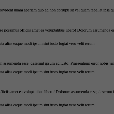
 provident ullam aperiam quo ad non corrupti sit vel quam repellat ipsa
se possimus officiis amet ea voluptatibus libero! Dolorum assumenda ess
uta alias eaque modi ipsum sint iusto fugiat vero velit rerum.
m assumenda esse, deserunt ipsum ad iusto! Praesentium error nobis tene
uta alias eaque modi ipsum sint iusto fugiat vero velit rerum.
officiis amet ea voluptatibus libero! Dolorum assumenda esse, deserunt 
uta alias eaque modi ipsum sint iusto fugiat vero velit rerum.