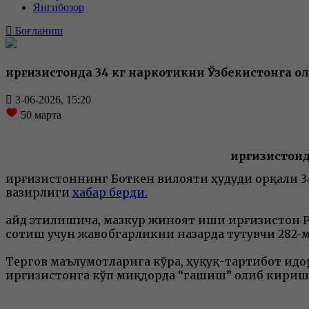
Янгибозор
Боғланиш
Қирғизистонда 34 кг наркотикни Ўзбекистонга 
3-06-2026, 15:20
50
марта
Қирғизистон
Қирғизистоннинг Боткен вилояти ҳудуди орқали 3
вазирлиги
хабар берди.
Қайд этилишича, мазкур жиноят иши Қирғизистон
сотиш учун жавобгарликни назарда тутувчи 282-
Тергов маълумотларига кўра, ҳуқуқ-тартибот идо
Қирғизистонга кўп миқдорда “гашиш” олиб кириш