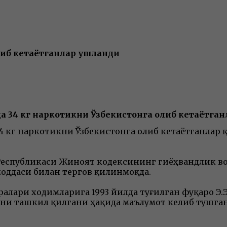
олиб кетаётганлар ушланди
да 34 кг наркотикни Ўзбекистонга олиб кетаётга
4 кг наркотикни Ўзбекистонга олиб кетаётганлар қ
 Республикаси Жиноят кодексининг гиёҳвандлик в
моддаси билан тергов қилинмоқда.
ралари ходимларига 1993 йилда туғилган фуқаро Э
ни ташкил қилгани ҳақида маълумот келиб тушган