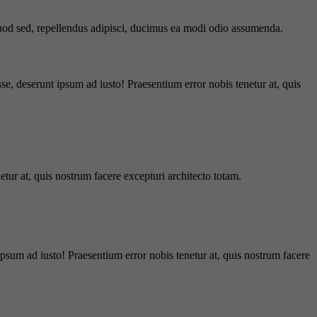
 quod sed, repellendus adipisci, ducimus ea modi odio assumenda.
e, deserunt ipsum ad iusto! Praesentium error nobis tenetur at, quis
tur at, quis nostrum facere excepturi architecto totam.
ipsum ad iusto! Praesentium error nobis tenetur at, quis nostrum facere