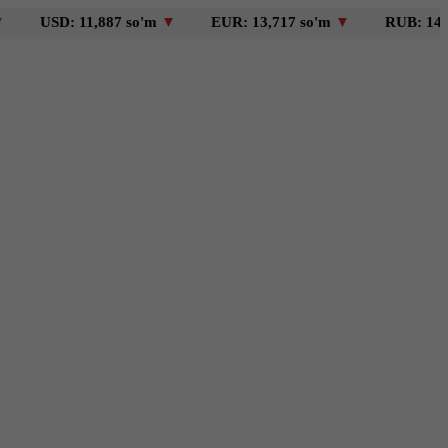
SD: 11,887 so'm
▼
EUR: 13,717 so'm
▼
RUB: 146 so'm