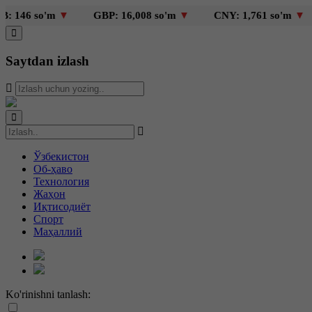
so'm
▼
GBP: 16,008 so'm
▼
CNY: 1,761 so'm
▼
KZT
Saytdan izlash
Ўзбекистон
Об-ҳаво
Технология
Жаҳон
Иқтисодиёт
Спорт
Маҳаллий
Ko'rinishni tanlash: