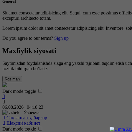
General
Sit amet consectetur adipisicing elit. Sequi, cum esse possimus offici
excepturi architecto totam.
Lorem ipsum dolor sit amet consectetur adipisicing elit. Inventore, sol
Do you agree to our terms?
Sign up
Maxfiylik siyosati
Saytimizdan foydalanishda sizga eng yaxshi tajribani taqdim etish uc
rozilik bildirgan bo‘lasiz.
Roziman
Dark mode toggle
06.08.2026 | 04:18:24
Ўзбекча
Сақланган ҳабарлар
Шаҳсий кабинет
Dark mode toggle