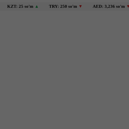
: 25 so'm
▲
TRY: 250 so'm
▼
AED: 3,236 so'm
▼
U