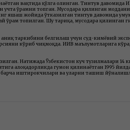
аётган вақтида қўлга олинган. Тинтув давомида 
ган учта ўрамни топган. Мусодара қилинган модда
нг яшаш жойида ўтказилган тинтув давомида умум
дай ўрам топилган. Шу тариқа, мусодара қилинган 
 аниқ таркибини белгилаш учун суд-кимёвий эксп
сияни кўриб чиқмоқда. ИИВ маълумотларига кўра,
азилган. Натижада Ўзбекистон куч тузилмалари 14
ига алоқадорликда гумон қилинаётган 1995 йилда 
 барча иштирокчилари ва уларни ташиш йўналиш