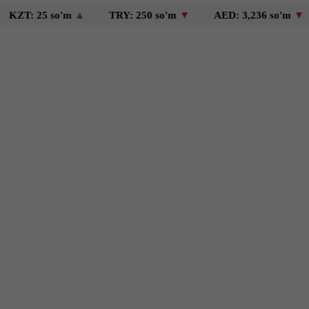
25 so'm
▲
TRY: 250 so'm
▼
AED: 3,236 so'm
▼
USD