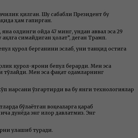
ачилик қилган. Шу сабабли Президент бу
қида ҳам гапирган.
яна олдинги ойда 47 минг, ундан аввал эса 29
ақлга сиғмайдиган ҳолат”, деган Трамп.
пул қурол берганини эслаб, уни танқид остига
рлик қурол-яроғни бепул берарди. Мен эса
ни тўлайди. Мен эса фақат одамларнинг
кўп нарсани ўзгартирди ва бу янги технологиялар
тларда бўлаётган воқеаларга қараб
ча дунёда энг илғор давлатмиз. Энг
арни улашиб туради.