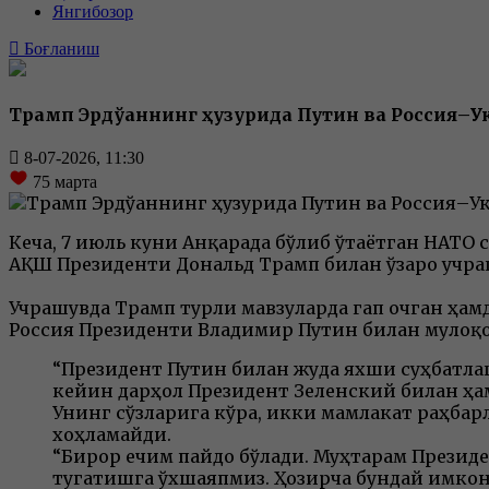
Янгибозор
Боғланиш
Трамп Эрдўғаннинг ҳузурида Путин ва Россия–
8-07-2026, 11:30
75
марта
Кеча, 7 июль куни Анқарада бўлиб ўтаётган НАТО
АҚШ Президенти Дональд Трамп билан ўзаро учраш
Учрашувда Трамп турли мавзуларда гап очган ҳам
Россия Президенти Владимир Путин билан мулоқот
“Президент Путин билан жуда яхши суҳбатла
кейин дарҳол Президент Зеленский билан ҳам
Унинг сўзларига кўра, икки мамлакат раҳба
хоҳламайди.
“Бирор ечим пайдо бўлади. Муҳтарам Президе
тугатишга ўхшаяпмиз. Ҳозирча бундай имкон