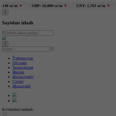
'm
▼
GBP: 16,008 so'm
▼
CNY: 1,761 so'm
▼
KZT: 
Saytdan izlash
Ўзбекистон
Об-ҳаво
Технология
Жаҳон
Иқтисодиёт
Спорт
Маҳаллий
Ko'rinishni tanlash: