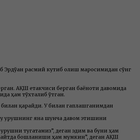
б Эрдўған расмий кутиб олиш маросимидан сўнг
берган. АҚШ етакчиси берган баёноти давомида
да ҳам тўхталиб ўтган.
 билан қарайди. У билан гаплашганимдан
 бу урушнинг яна шунча давом этишини
урушни тугатамиз”, деган эдим ва буни ҳам
 пайтда бошланиши ҳам мумкин”, деган АҚШ