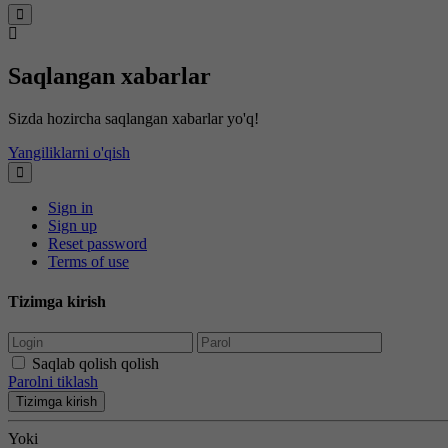
Saqlangan xabarlar
Sizda hozircha saqlangan xabarlar yo'q!
Yangiliklarni o'qish
Sign in
Sign up
Reset password
Terms of use
Tizimga kirish
Saqlab qolish qolish
Parolni tiklash
Tizimga kirish
Yoki