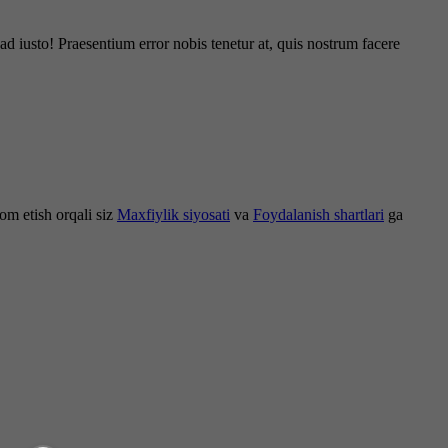
d iusto! Praesentium error nobis tenetur at, quis nostrum facere
om etish orqali siz
Maxfiylik siyosati
va
Foydalanish shartlari
ga