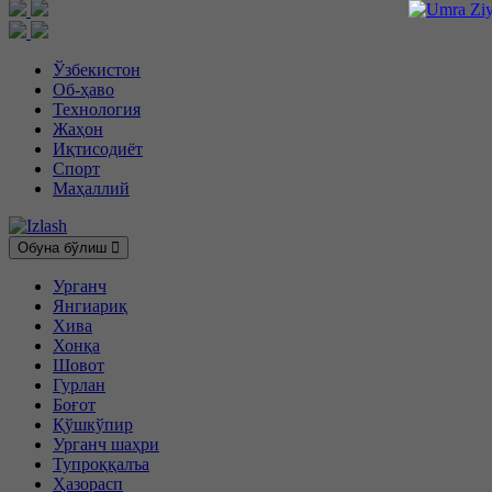
Ўзбекистон
Об-ҳаво
Технология
Жаҳон
Иқтисодиёт
Спорт
Маҳаллий
Обуна бўлиш
Урганч
Янгиариқ
Хива
Хонқа
Шовот
Гурлан
Боғот
Қўшкўпир
Урганч шаҳри
Тупроққалъа
Ҳазорасп