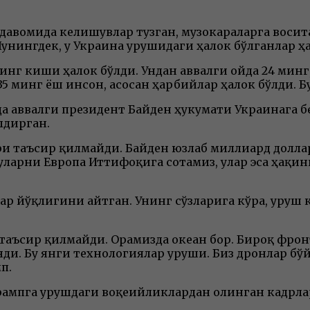
давомида келишувлар тузган, музокараларга восит
нингдек, у Украина урушидаги ҳалок бўлганлар ҳа
инг киши ҳалок бўлди. Ундан аввалги ойда 24 минг, 
5 минг ёш инсон, асосан ҳарбийлар ҳалок бўлди. Бу 
 аввалги президент Байден ҳукумати Украинага бе
лдирган.
ўғри таъсир қилмайди. Байден юзлаб миллиард долла
 уларни Европа Иттифоқига сотамиз, улар эса ҳақи
р йўқлигини айтган. Унинг сўзларига кўра, уруш 
 таъсир қилмайди. Орамизда океан бор. Бироқ фрон
и. Бу янги технологиялар уруши. Биз дронлар бўйи
мп.
рампга урушдаги воқеийликлардан олинган кадрл