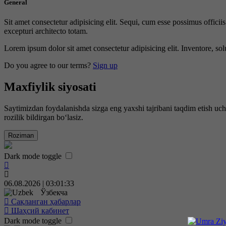
General
Sit amet consectetur adipisicing elit. Sequi, cum esse possimus offici
excepturi architecto totam.
Lorem ipsum dolor sit amet consectetur adipisicing elit. Inventore, sol
Do you agree to our terms?
Sign up
Maxfiylik siyosati
Saytimizdan foydalanishda sizga eng yaxshi tajribani taqdim etish uc
rozilik bildirgan bo‘lasiz.
Roziman
Dark mode toggle
06.08.2026 | 03:01:34
Ўзбекча
Сақланган ҳабарлар
Шаҳсий кабинет
Dark mode toggle