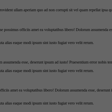
 provident ullam aperiam quo ad non corrupti sit vel quam repellat ipsa
se possimus officiis amet ea voluptatibus libero! Dolorum assumenda ess
uta alias eaque modi ipsum sint iusto fugiat vero velit rerum.
m assumenda esse, deserunt ipsum ad iusto! Praesentium error nobis tene
uta alias eaque modi ipsum sint iusto fugiat vero velit rerum.
officiis amet ea voluptatibus libero! Dolorum assumenda esse, deserunt 
uta alias eaque modi ipsum sint iusto fugiat vero velit rerum.