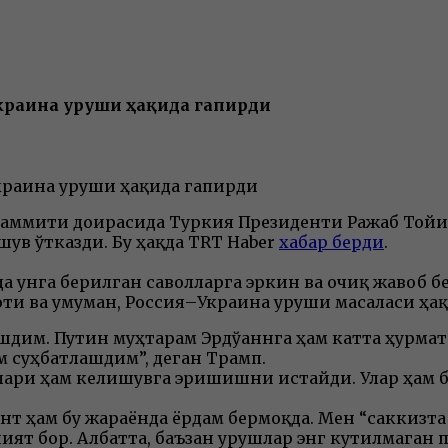
Украина уруши ҳақида гапирди
 саммити доирасида Туркия Президенти Ражаб Тойи
ув ўтказди. Бу ҳақда TRT Haber
хабар берди
.
да унга берилган саволларга эркин ва очиқ жавоб 
и ва умуман, Россия–Украина уруши масаласи ҳақи
шдим. Путин муҳтарам Эрдўғаннга ҳам катта ҳурмат
 суҳбатлашдим”, деган Трамп.
рлари ҳам келишувга эришишни истайди. Улар ҳам
нт ҳам бу жараёнда ёрдам бермоқда. Мен “саккизта 
ият бор. Албатта, баъзан урушлар энг кутилмаган