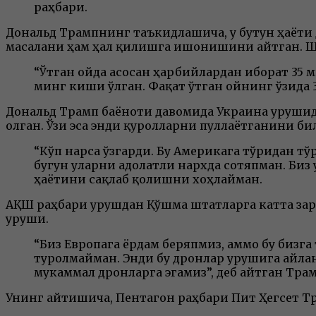
раҳбари.
Дональд Трампнинг таъкидлашича, у бутун ҳаёти 
масалани ҳам ҳал қилишга ишонишини айтган. Шу
“Ўтган ойда асосан ҳарбийлардан иборат 35 м
минг киши ўлган. Фақат ўтган ойнинг ўзида 3
Дональд Трамп баёноти давомида Украина урушида
олган. Ўзи эса энди қуролларни пуллаётганини би
“Кўп нарса ўзгарди. Бу Америкага тўғридан т
бугун уларни адолатли нархда сотяпман. Биз
ҳаётини сақлаб қолишни хоҳлайман.
АҚШ раҳбари урушдан Қўшма штатларга катта зара
уруши.
“Биз Европага ёрдам беряпмиз, аммо бу бизга
туролмайман. Энди бу дронлар урушига айланд
мукаммал дронларга эгамиз”, деб айтган Тра
Унинг айтишича, Пентагон раҳбари Пит Ҳегсет Т