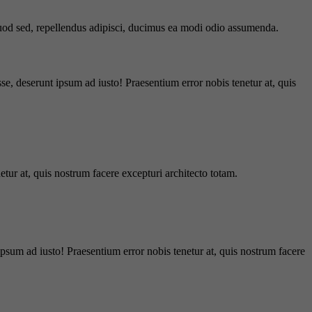
 quod sed, repellendus adipisci, ducimus ea modi odio assumenda.
e, deserunt ipsum ad iusto! Praesentium error nobis tenetur at, quis
tur at, quis nostrum facere excepturi architecto totam.
ipsum ad iusto! Praesentium error nobis tenetur at, quis nostrum facere