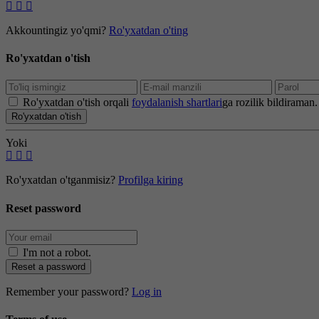
Akkountingiz yo'qmi?
Ro'yxatdan o'ting
Ro'yxatdan o'tish
Ro'yxatdan o'tish orqali
foydalanish shartlari
ga rozilik bildiraman.
Ro'yxatdan o'tish
Yoki
Ro'yxatdan o'tganmisiz?
Profilga kiring
Reset password
I'm not a robot
.
Reset a password
Remember your password?
Log in