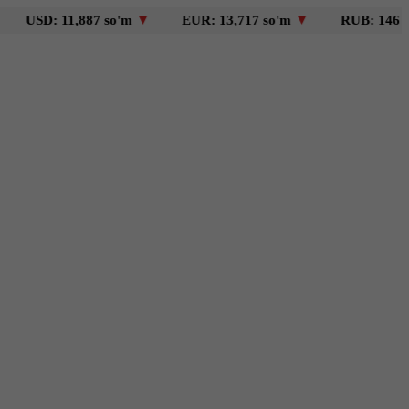
: 11,887 so'm
▼
EUR: 13,717 so'm
▼
RUB: 146 so'm
▼