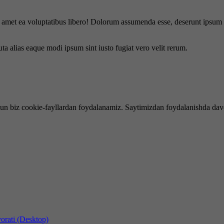
is amet ea voluptatibus libero! Dolorum assumenda esse, deserunt ipsum a
uta alias eaque modi ipsum sint iusto fugiat vero velit rerum.
hun biz cookie-fayllardan foydalanamiz. Saytimizdan foydalanishda dav