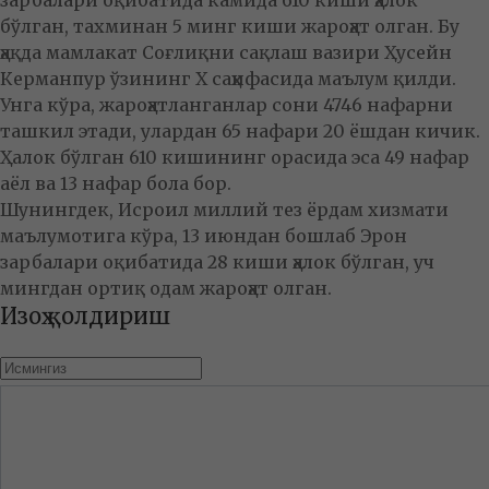
зарбалари оқибатида камида 610 киши ҳалок
бўлган, тахминан 5 минг киши жароҳат олган. Бу
ҳақда мамлакат Соғлиқни сақлаш вазири Ҳусейн
Керманпур ўзининг Х саҳифасида маълум қилди.
Унга кўра, жароҳатланганлар сони 4746 нафарни
ташкил этади, улардан 65 нафари 20 ёшдан кичик.
Ҳалок бўлган 610 кишининг орасида эса 49 нафар
аёл ва 13 нафар бола бор.
Шунингдек, Исроил миллий тез ёрдам хизмати
маълумотига кўра, 13 июндан бошлаб Эрон
зарбалари оқибатида 28 киши ҳалок бўлган, уч
мингдан ортиқ одам жароҳат олган.
Изоҳ қолдириш