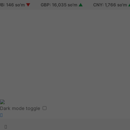
 146 so'm
▼
GBP: 16,035 so'm
▲
CNY: 1,766 so'm
▲
Sign in
Sign up
Reset password
Terms of use
Dark mode toggle