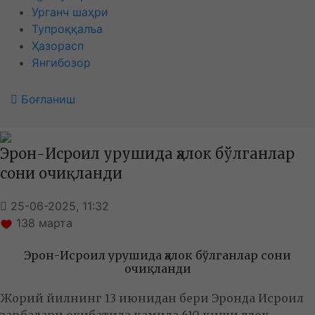
Урганч шаҳри
Тупроққалъа
Ҳазорасп
Янгибозор
Боғланиш
Эрон-Исроил урушида ҳалок бўлганлар
сони очиқланди
25-06-2025, 11:32
138
марта
Эрон-Исроил урушида ҳалок бўлганлар сони
очиқланди
Жорий йилнинг 13 июнидан бери Эронда Исроил