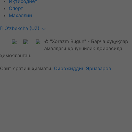
Иқтисодиёт
Спорт
Маҳаллий
O'zbekcha (UZ)
© "Xorazm Bugun" - Барча ҳуқуқлар
амалдаги қонунчилик доирасида
ҳимояланган.
Сайт яратиш ҳизмати:
Сирожиддин Эрназаров