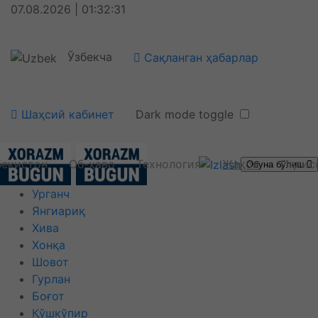
07.08.2026 | 01:32:31
Ўзбекча
Сақланган ҳабарлар
Шаҳсий кабинет
Dark mode toggle
бекистон
Об-ҳаво
Технология
Жаҳон
Иқтис
Обуна бўлиш
Урганч
Янгиариқ
Хива
Хонқа
Шовот
Гурлан
Боғот
Қўшкўпир