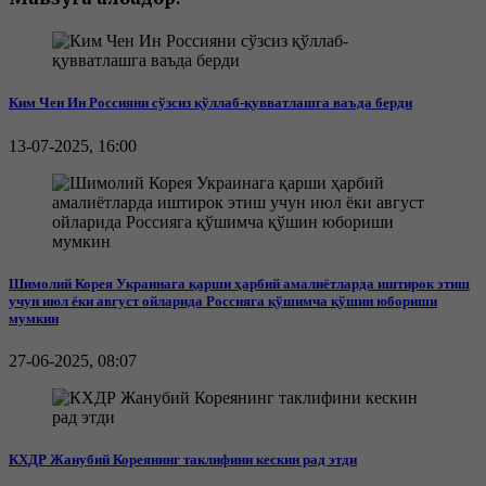
Ким Чен Ин Россияни сўзсиз қўллаб-қувватлашга ваъда берди
13-07-2025, 16:00
Шимолий Корея Украинага қарши ҳарбий амалиётларда иштирок этиш
учун июл ёки август ойларида Россияга қўшимча қўшин юбориши
мумкин
27-06-2025, 08:07
КХДР Жанубий Кореянинг таклифини кескин рад этди