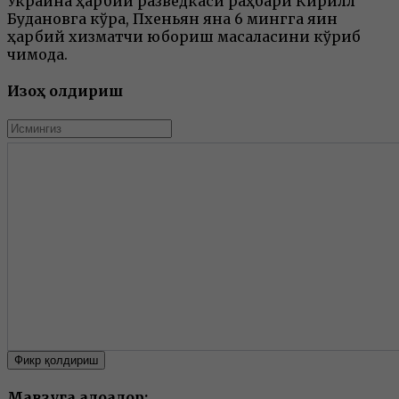
Украина ҳарбий разведкаси раҳбари Кирилл
Будановга кўра, Пхеньян яна 6 мингга яқин
ҳарбий хизматчи юбориш масаласини кўриб
чиқмоқда.
Изоҳ қолдириш
Фикр қолдириш
Мавзуга алоқадор: