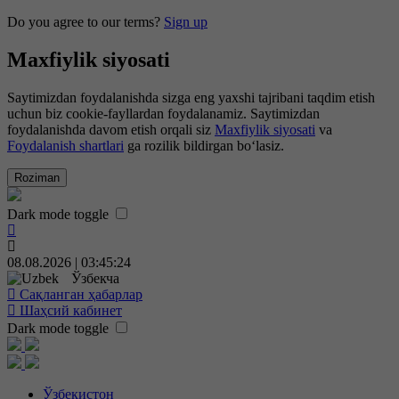
Do you agree to our terms?
Sign up
Maxfiylik siyosati
Saytimizdan foydalanishda sizga eng yaxshi tajribani taqdim etish
uchun biz cookie-fayllardan foydalanamiz. Saytimizdan
foydalanishda davom etish orqali siz
Maxfiylik siyosati
va
Foydalanish shartlari
ga rozilik bildirgan bo‘lasiz.
Roziman
Dark mode toggle
08.08.2026 | 03:45:25
Ўзбекча
Сақланган ҳабарлар
Шаҳсий кабинет
Dark mode toggle
Ўзбекистон