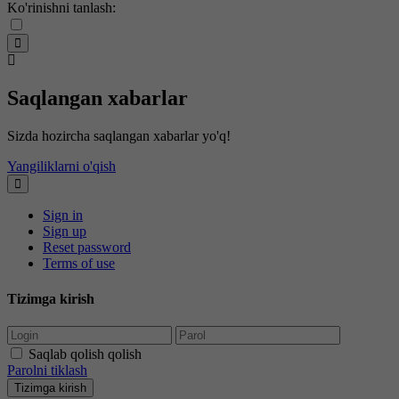
Ko'rinishni tanlash:
Saqlangan xabarlar
Sizda hozircha saqlangan xabarlar yo'q!
Yangiliklarni o'qish
Sign in
Sign up
Reset password
Terms of use
Tizimga kirish
Saqlab qolish qolish
Parolni tiklash
Tizimga kirish