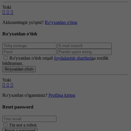
Yoki
Akkountingiz yo'qmi?
Ro'yxatdan o'ting
Ro'yxatdan o'tish
Ro'yxatdan o'tish orqali
foydalanish shartlari
ga rozilik
bildiraman.
Ro'yxatdan o'tish
Yoki
Ro'yxatdan o'tganmisiz?
Profilga kiring
Reset password
I'm not a robot
.
Reset a password