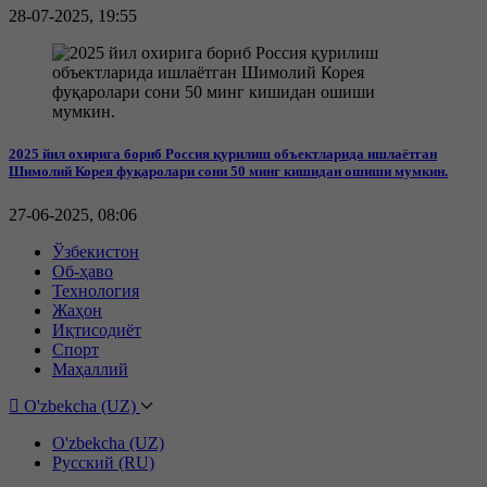
28-07-2025, 19:55
2025 йил охирига бориб Россия қурилиш объектларида ишлаётган
Шимолий Корея фуқаролари сони 50 минг кишидан ошиши мумкин.
27-06-2025, 08:06
Ўзбекистон
Об-ҳаво
Технология
Жаҳон
Иқтисодиёт
Спорт
Маҳаллий
O'zbekcha (UZ)
O'zbekcha (UZ)
Русский (RU)