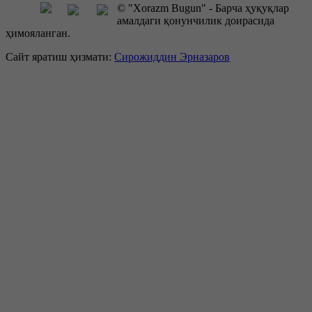
© "Xorazm Bugun" - Барча ҳуқуқлар
амалдаги қонунчилик доирасида
ҳимояланган.
Сайт яратиш ҳизмати:
Сирожиддин Эрназаров