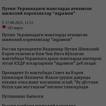
Путин: Украинадаги жангларда қатнашган
шимолий кореяликлар “қаҳрамон”
17-08-2025, 11:53
183
марта
Путин: Украинадаги жангларда қатнашган
шимолий кореяликлар “қаҳрамон”
Россия президенти Владимир Путин Шимолий
Корея етакчиси Ким Чен Инга йўллаган
мактубида Украинага қарши жангларда иштирок
этган КХДР аскарларини “қаҳрамон” деб атади.
Президент ўз мактубида Совет ва Корея
қўшинлари Иккинчи Жаҳон уруши даврида
елкама-елка жанг қилганини эслаб, “бу дўстлик
бугун ҳам мустаҳкам”лигини таъкидлади.
Путиннинг баёноти
Россия раҳбари шимолий кореялик