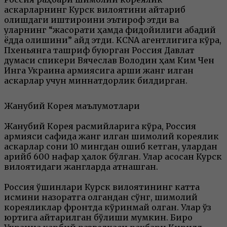
аскарларнинг Курск вилоятини қайтариб
олишдаги иштироқини эътироф этди ва
уларнинг “жасорати ҳамда фидойилиги абадий
ёдда қолишини” қайд этди. KCNA агентлигига кўра,
Пхеньянга ташриф буюрган Россия Давлат
думаси спикери Вячеслав Володин ҳам Ким Чен
Инга Украина армиясига қарши жанг қилган
аскарлар учун миннатдорлик билдирган.
Жанубий Корея маълумотлари
Жанубий Корея расмийларига кўра, Россия
армияси сафида жанг қилган шимолий кореялик
аскарлар сони 10 мингдан ошиб кетган, улардан
қарийб 600 нафар ҳалок бўлган. Улар асосан Курск
вилоятидаги жангларда қатнашган.
Россия қўшинлари Курск вилоятининг катта
қисмини назоратга олгандан сўнг, шимолий
кореяликлар фронтда кўринмай қолган. Улар ўз
юртига қайтарилган бўлиши мумкин. Бироқ