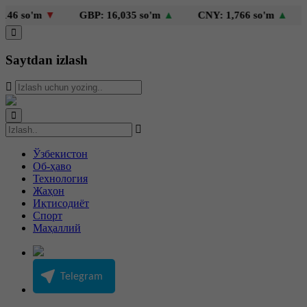
 so'm
▼
GBP: 16,035 so'm
▲
CNY: 1,766 so'm
▲
KZ
Saytdan izlash
Ўзбекистон
Об-ҳаво
Технология
Жаҳон
Иқтисодиёт
Спорт
Маҳаллий