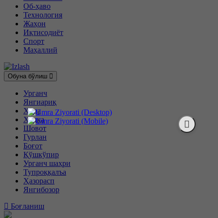
Об-ҳаво
Технология
Жаҳон
Иқтисодиёт
Спорт
Маҳаллий
Обуна бўлиш
Урганч
Янгиариқ
Хива
Хонқа
Шовот
Гурлан
Боғот
Қўшкўпир
Урганч шаҳри
Тупроққалъа
Ҳазорасп
Янгибозор
Боғланиш